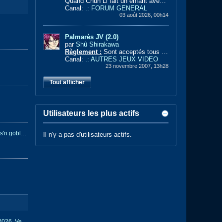
Quand Chun Li fait un enfant avec Sub Zero ça donne ça !!
Canal:
.: FORUM GENERAL
03 août 2026, 00h14
Palmarès JV (2.0)
par
Shû Shirakawa
Règlement :
Sont acceptés tous les jeux, sans distinction de genre. En revanche, seuls ceux terminés depuis l'ouverture de ce sujet sont pris en com...
Canal:
.: AUTRES JEUX VIDEO
23 novembre 2007, 13h28
Tout afficher
Utilisateurs les plus actifs
Gladmort, nouveau jeu rappelant ghosts'n goblins de Chipsonsteroids
Il n'y a pas d'utilisateurs actifs.
Festival Crazy Flip, Challans, 4-5 avril 2026, Vendée.