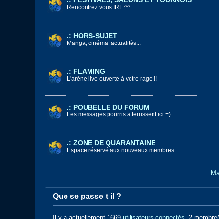
.: FESTIVALS, SALONS ET TOURNOIS
Rencontrez vous IRL ^^
.: HORS-SUJET
Manga, cinéma, actualités...
.: FLAMING
L'arène live ouverte à votre rage !!
.: POUBELLE DU FORUM
Les messages pourris atterrissent ici =)
.: ZONE DE QUARANTAINE
Espace réservé aux nouveaux membres
Ma
Que se passe-t-il ?
Il y a actuellement 1669
utilisateurs connectés
. 2 membre(s