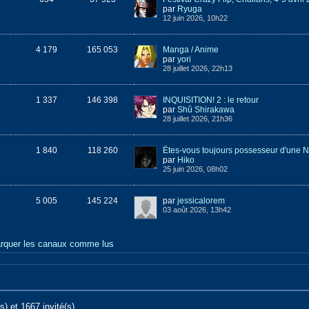
par
Ryuga
12 juin 2026, 10h22
4 179
165 053
Manga / Anime
par
yori
28 juillet 2026, 22h13
1 337
146 398
INQUISITION! 2 : le retour
par
Shû Shirakawa
28 juillet 2026, 21h36
1 840
118 260
par
Hiko
25 juin 2026, 08h02
5 005
145 224
par
jessicalorem
03 août 2026, 13h42
rquer les canaux comme lus
) et 1667 invité(s).