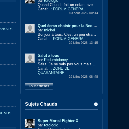
par
totologic
Quand Chun Li fait un enfant avec Sub Zero ça donne ça !!
Canal:
.: FORUM GENERAL
03 août 2026, 00h14
Quel écran choisir pour la Neo Geo AES+ ?
tick AES
par
michel
Bonjour à tous,
C'est un peu étrange pour moi de poster ici car ça doit faire presque 20 ans depuis mon dernier message. Je très suis...
Canal:
.: FORUM GENERAL
29 juillet 2026, 13h15
Salut a tous
par
Redumbdancy
Salut,
Je ne sais pas vous mais moi la série des metal slug m'a vraiment marqué ! Que se soit les graphismes, les musiques, les persos,...
Canal:
.: ZONE DE
QUARANTAINE
29 juillet 2026, 08h48
Tout afficher
Sujets Chauds
[OAV] Fatal Fury : The Motion Picture - VF VOSTF- 1h36min - 727,6 Mo
Super Mortal Fighter X
par
totologic