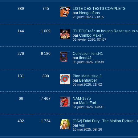
389
745
LISTE DES TESTS COMPLETS
par
Neogeofans
23 juillet 2023, 21h15
144
1 009
[TUTO] Creér un bouton Reset sur un s
par
Combo Maker
03 février 2020, 07h37
276
9 180
Collection fiend41
par
fiend41
05 juillet 2026, 15h39
131
890
Plan Metal slug 3
par
Benharper
05 mai 2026, 21h02
66
7 467
NAM-1975
par
MartinFort
31 juillet 2026, 14h31
492
1 734
par
yori
16 mai 2025, 09h26