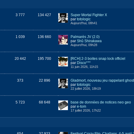
3 777
134 427
Super Mortal Fighter X
par
totologic
Aujourd'hui, 08h41
1 039
136 660
Palmarès JV (2.0)
par
Shû Shirakawa
Aujourd'hui, 09h28
20 442
195 700
[RCH] 2-3 boites snap lock officiel
par
Disco***
11 juin 2026, 11h15
373
22 896
par
totologic
22 juillet 2026, 18h19
5 723
68 648
base de données de notices neo geo
par
e-tom
17 juillet 2026, 17h22
654
37 923