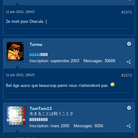
11 juin 2015, 16h43
#1571
2e mort pour Dracula :(
Tarma
.
Inscription:
septembre 2003
Messages:
30689
11 juin 2015, 18h25
#1572
Bel âge aussi que beaucoup parmi nous n'atteindront pas.
TamTam13
生きることは戦うことさ
Inscription:
mars 2005
Messages:
6056