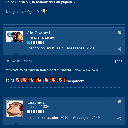
un bruit chelou, la malédiction du pignon ?
Tain je suis dégoûté là
Jin Chonrei
Francis la Lame
Inscription:
août 2007
Messages:
2641
30 mai 2015, 21h51
#1563
http://www.gameone.net/programmes/te...do-23-05-15-1/
17:51
:megaman:
anzymus
Fullset: 100%
Inscription:
octobre 2010
Messages:
7149