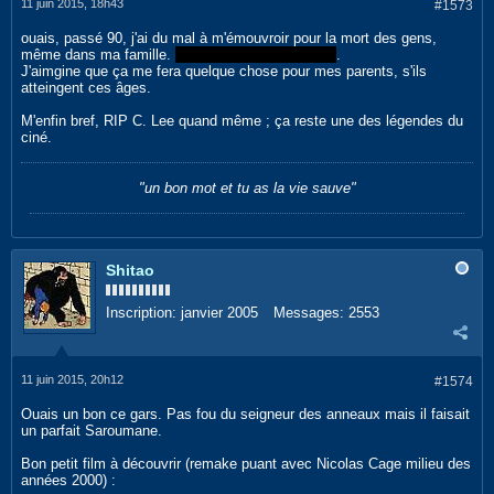
11 juin 2015, 18h43
#1573
ouais, passé 90, j'ai du mal à m'émouvroir pour la mort des gens,
même dans ma famille.
en fait je suis un connard
.
J'aimgine que ça me fera quelque chose pour mes parents, s'ils
atteingent ces âges.
M'enfin bref, RIP C. Lee quand même ; ça reste une des légendes du
ciné.
"un bon mot et tu as la vie sauve"
Shitao
Inscription:
janvier 2005
Messages:
2553
11 juin 2015, 20h12
#1574
Ouais un bon ce gars. Pas fou du seigneur des anneaux mais il faisait
un parfait Saroumane.
Bon petit film à découvrir (remake puant avec Nicolas Cage milieu des
années 2000) :