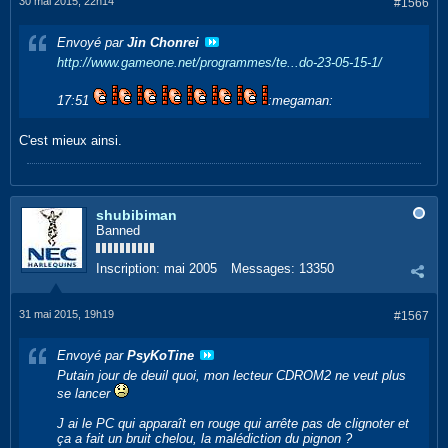
30 mai 2015, 22h14
#1566
Envoyé par
Jin Chonrei
http://www.gameone.net/programmes/te...do-23-05-15-1/
17:51
:megaman:
C'est mieux ainsi.
shubibiman
Banned
Inscription:
mai 2005
Messages:
13350
31 mai 2015, 19h19
#1567
Envoyé par
PsyKoTine
Putain jour de deuil quoi, mon lecteur CDROM2 ne veut plus
se lancer
J ai le PC qui apparaît en rouge qui arrête pas de clignoter et
ça a fait un bruit chelou, la malédiction du pignon ?