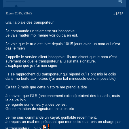
11 juin 2015, 22h22
#1575
Gls, la plaie des transporteur
Je commande un telemetre sur bricoprive.
Je vais matter moi meme voir ou ca en est.
Je vois que le truc est livre depuis 10/15 jours avec un nom qui n'est
pas le mien
J'appelle le service client bricoprive. Ils me disent que le nom c'est
surement ce que le transporteur a lu sur ma signature.
J'explique que je n'ai rien signe
Ils se rapprochent du transporteur qui répond qu'ils ont mis le colis
dans ma boîte aux lettres (j'ai une bal minuscule donc impossible)
Ca fait 2 mois que cette histoire me prend la tête
Je savais que GLS (anciennement extend) etaient des tocards, mais
la ca va loin.
Je regarde sur le net, y a des perles.
Genre imitation de signature, insultes etc...
Je me suis commande un kayak gonflable récemment.
Je reçois un mail me précisant que mon colis etait pris en charge par
le transporteur... GLS