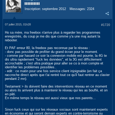
Inscription:
septembre 2012
Messages:
2324
07 juillet 2015, 01h28
#1720
Ho sa mère, ma freebox n'arrive plus à regarder les programmes
enregistrés, du coup je me dis que comme y'a une maj autant la
rebooter.
Et PAF erreur 80, la freebox pas reconnue par le réseau :
- donc pas possible de profiter du grand écran pour le moment.
- comme par hasard ce soir la connexion mobile est pourrie, la 4G te
dis ultra rapidement "fuck les données", et la 3G est difficilement
accrochable ; c'est ultra pratique pour aller se co à mon compte et
identifier les problèmes possibles..
- edit : ce matin pour une fois service client injoignable (en fait ça
raccroche direct après que t'ai rentré tout ce qu'il faut rentrer au clavier
pendant 2 mn).
Testament > ils doivent faire des interventions réseau en ce moment
ou alors ils arrivent plus à maintenir le réseau qui les as bouffé, et on
en pâti.
En même temps le réseau est aussi vieux que nos parents...
Sinon fuck ceux qui sur les réseaux sociaux sont maintenant experts
en économie et qui seront demain experts en contre-terrorisme ou