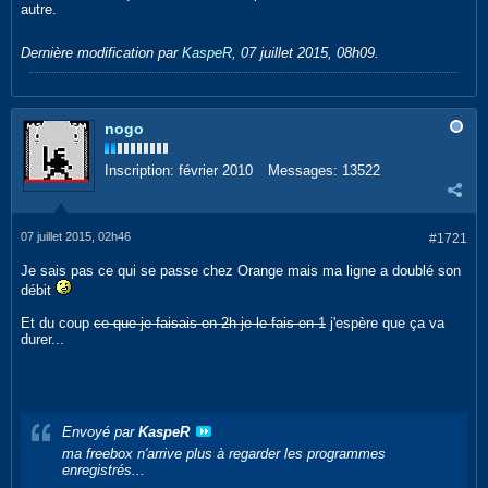
autre.
Dernière modification par
KaspeR
,
07 juillet 2015, 08h09
.
nogo
Inscription:
février 2010
Messages:
13522
07 juillet 2015, 02h46
#1721
Je sais pas ce qui se passe chez Orange mais ma ligne a doublé son
débit
Et du coup
ce que je faisais en 2h je le fais en 1
j'espère que ça va
durer...
Envoyé par
KaspeR
ma freebox n'arrive plus à regarder les programmes
enregistrés...