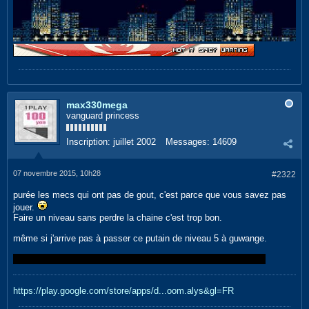
max330mega
vanguard princess
Inscription:
juillet 2002
Messages:
14609
07 novembre 2015, 10h28
#2322
purée les mecs qui ont pas de gout, c'est parce que vous savez pas
jouer.
Faire un niveau sans perdre la chaine c'est trop bon.
même si j'arrive pas à passer ce putain de niveau 5 à guwange.
puis beni en fait il arrivait pas à finir le premier niveau de ketsui
https://play.google.com/store/apps/d...oom.alys&gl=FR