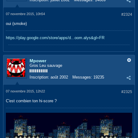
07 novembre 2015, 10h54
#2324
oui (smoke)
https://play.google.com/store/apps/d...oom.alys&gl=FR
Mpower
Gros Leu sauvage
Inscription:
août 2002
Messages:
19235
07 novembre 2015, 12h22
#2325
C'est combien ton hi-score ?