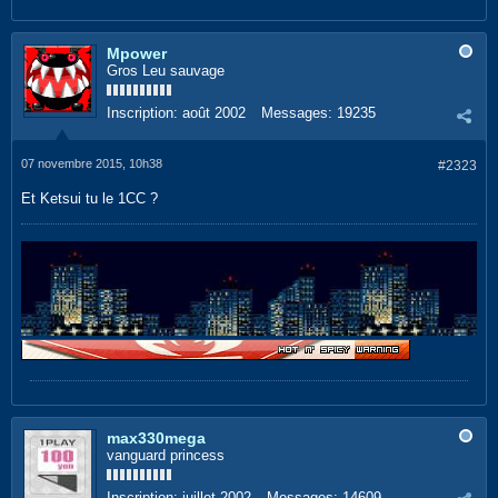
Mpower
Gros Leu sauvage
Inscription:
août 2002
Messages:
19235
07 novembre 2015, 10h38
#2323
Et Ketsui tu le 1CC ?
max330mega
vanguard princess
Inscription:
juillet 2002
Messages:
14609