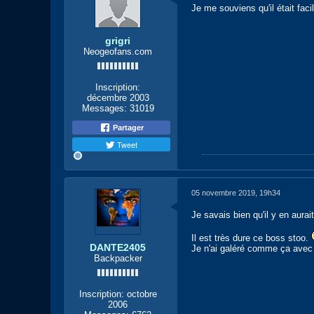
Je me souviens qu'il était fac
grigri
Neogeofans.com
Inscription:
décembre 2003
Messages:
31019
Partager
Tweet
05 novembre 2019, 19h34
Je savais bien qu'il y en aurai
Il est très dure ce boss stoo.
DANTE2405
Je n'ai galéré comme ça avec
Backpacker
Inscription:
octobre
2006