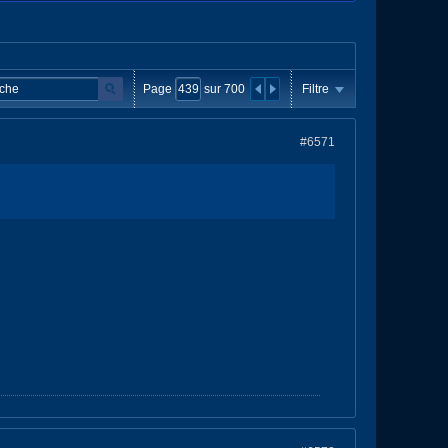
Page
sur
700
Filtre
#6571