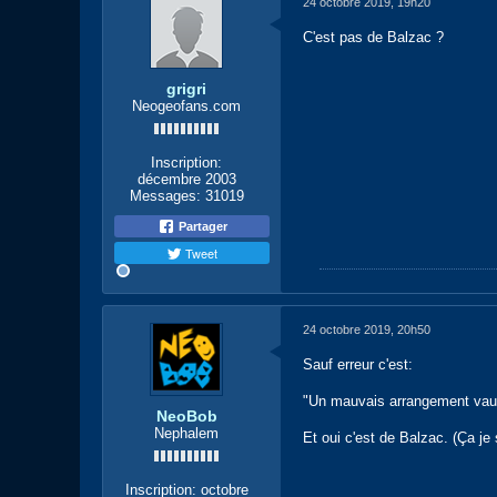
24 octobre 2019, 19h20
C'est pas de Balzac ?
grigri
Neogeofans.com
Inscription:
décembre 2003
Messages:
31019
Partager
Tweet
24 octobre 2019, 20h50
Sauf erreur c'est:
"Un mauvais arrangement vau
NeoBob
Nephalem
Et oui c'est de Balzac. (Ça je
Inscription:
octobre