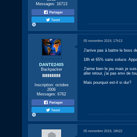
Messages:
16713
Partager
Tweet
05 novembre 2019, 17h13
J'arrive pas à battre le boss d
18h et 65% sans soluce. Appar
DANTE2405
J'aime bien le jeu mais je sui
Backpacker
aller retour, j'ai pas envi de t
Mais pourquoi est-il si dur?
Inscription:
octobre
2006
Messages:
6762
Partager
Tweet
05 novembre 2019, 18h22