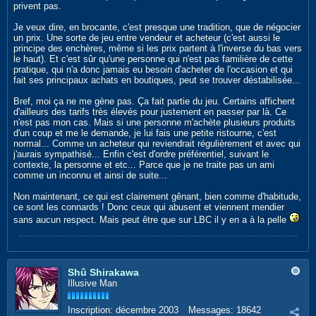
privent pas.
Je veux dire, en brocante, c'est presque une tradition, que de négocier
un prix. Une sorte de jeu entre vendeur et acheteur (c'est aussi le
principe des enchères, même si les prix partent à l'inverse du bas vers
le haut). Et c'est sûr qu'une personne qui n'est pas familière de cette
pratique, qui n'a donc jamais eu besoin d'acheter de l'occasion et qui
fait ses principaux achats en boutiques, peut se trouver déstabilisée...
Bref, moi ça ne me gène pas. Ça fait partie du jeu. Certains affichent
d'ailleurs des tarifs très élevés pour justement en passer par là. Ce
n'est pas mon cas. Mais si une personne m'achète plusieurs produits
d'un coup et me le demande, je lui fais une petite ristourne, c'est
normal... Comme un acheteur qui reviendrait régulièrement et avec qui
j'aurais sympathisé... Enfin c'est d'ordre préférentiel, suivant le
contexte, la personne et etc... Parce que je ne traite pas un ami
comme un inconnu et ainsi de suite...
Non maintenant, ce qui est clairement gênant, bien comme d'habitude,
ce sont les connards ! Donc ceux qui abusent et viennent mendier
sans aucun respect. Mais peut être que sur LBC il y en a à la pelle
Shû Shirakawa
Illusive Man
Inscription:
décembre 2003
Messages:
18642