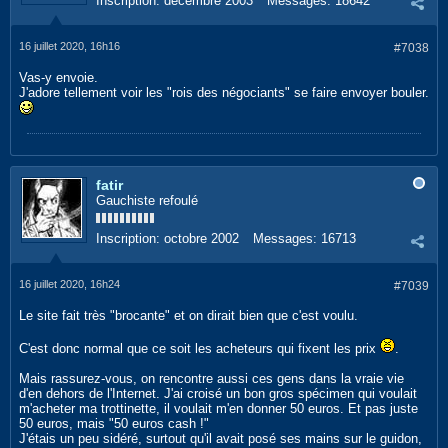
Inscription:
décembre 2003
Messages:
18642
16 juillet 2020, 16h16
#7038
Vas-y envoie.
J'adore tellement voir les "rois des négociants" se faire envoyer bouler.
fatir
Gauchiste refoulé
Inscription:
octobre 2002
Messages:
16713
16 juillet 2020, 16h24
#7039
Le site fait très "brocante" et on dirait bien que c'est voulu.
C'est donc normal que ce soit les acheteurs qui fixent les prix
.
Mais rassurez-vous, on rencontre aussi ces gens dans la vraie vie
d'en dehors de l'Internet. J'ai croisé un bon gros spécimen qui voulait
m'acheter ma trottinette, il voulait m'en donner 50 euros. Et pas juste
50 euros, mais "50 euros cash !"
J'étais un peu sidéré, surtout qu'il avait posé ses mains sur le guidon,