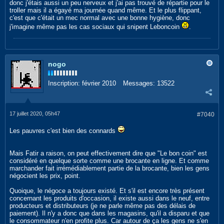
donc j'étais aussi un peu nerveux et j'ai pas trouvé de répartie pour le
troller mais il a égayé ma journée quand même. Et le plus flippant,
c'est que c'était un mec normal avec une bonne hygiène, donc
j'imagine même pas les cas sociaux qui snipent Leboncoin
.
nogo
Inscription:
février 2010
Messages:
13522
17 juillet 2020, 05h47
#7040
Les pauvres c'est bien des connards
Mais Fatir a raison, on peut effectivement dire que "Le bon coin" est
considéré en quelque sorte comme une brocante en ligne. Et comme
marchander fait irrémédiablement partie de la brocante, bien les gens
négocient les prix, point.
Quoique, le négoce a toujours existé. Et s'il est encore très présent
concernant les produits d'occasion, il existe aussi dans le neuf, entre
producteurs et distributeurs (je ne parle même pas des délais de
paiement). Il n'y a donc que dans les magasins, qu'il a disparu et que
le consommateur n'en profite plus. Car autour de ça les gens ne s'en