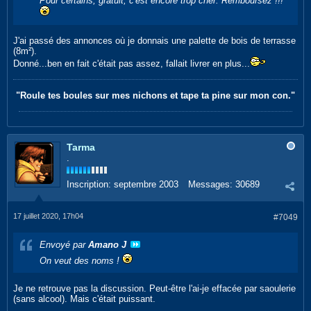
Pour certains, gratuit, c'est encore trop cher. Remboursez !!!
J'ai passé des annonces où je donnais une palette de bois de terrasse
(8m²).
Donné...ben en fait c'était pas assez, fallait livrer en plus...
"Roule tes boules sur mes nichons et tape ta pine sur mon con."
Tarma
.
Inscription:
septembre 2003
Messages:
30689
17 juillet 2020, 17h04
#7049
Envoyé par
Amano J
On veut des noms !
Je ne retrouve pas la discussion. Peut-être l'ai-je effacée par saoulerie
(sans alcool). Mais c'était puissant.