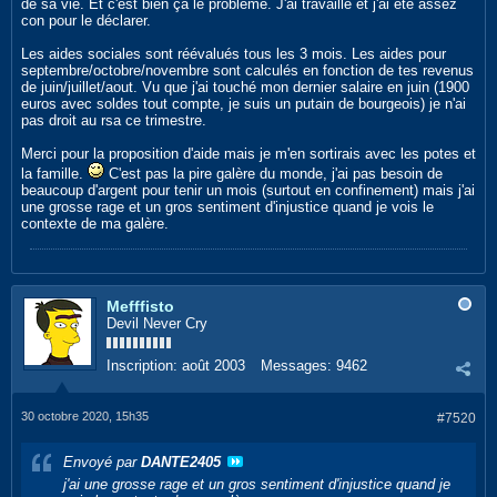
de sa vie. Et c'est bien ça le problème. J'ai travaillé et j'ai été assez
con pour le déclarer.
Les aides sociales sont réévalués tous les 3 mois. Les aides pour
septembre/octobre/novembre sont calculés en fonction de tes revenus
de juin/juillet/aout. Vu que j'ai touché mon dernier salaire en juin (1900
euros avec soldes tout compte, je suis un putain de bourgeois) je n'ai
pas droit au rsa ce trimestre.
Merci pour la proposition d'aide mais je m'en sortirais avec les potes et
la famille.
C'est pas la pire galère du monde, j'ai pas besoin de
beaucoup d'argent pour tenir un mois (surtout en confinement) mais j'ai
une grosse rage et un gros sentiment d'injustice quand je vois le
contexte de ma galère.
Mefffisto
Devil Never Cry
Inscription:
août 2003
Messages:
9462
30 octobre 2020, 15h35
#7520
Envoyé par
DANTE2405
j'ai une grosse rage et un gros sentiment d'injustice quand je