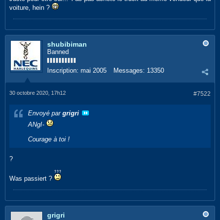
voiture, hein ?
shubibiman
Banned
Inscription:
mai 2005
Messages:
13350
30 octobre 2020, 17h12
#7522
Envoyé par
grigri
ANgI-
Courage à toi !
?
Was passiert ?
grigri