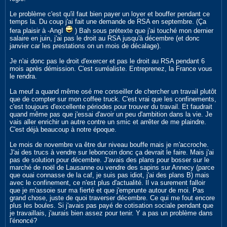
Le problème c'est qu'il faut bien payer un loyer et bouffer pendant ce
temps la. Du coup j'ai fait une demande de RSA en septembre. (Ça
fera plaisir à -AngI
) Bah sous prétexte que j'ai touché mon dernier
salaire en juin, j'ai pas le droit au RSA jusqu'à décembre (et donc
janvier car les prestations on un mois de décalage).
Je n'ai donc pas le droit d'exercer et pas le droit au RSA pendant 6
mois après démission. C'est surréaliste. Entreprenez, la France vous
le rendra.
La meuf a quand même osé me conseiller de chercher un travail plutôt
que de compter sur mon coffee truck. C'est vrai que les confinements,
c'est toujours d'excellente périodes pour trouver du travail. Et faudrait
quand même pas que j'essai d'avoir un peu d'ambition dans la vie. Je
vais aller enrichir un autre contre un smic et arrêter de me plaindre.
C'est déjà beaucoup à notre époque.
Le mois de novembre va être dur niveau bouffe mais je m'accroche.
J'ai des trucs à vendre sur leboncoin donc ça devrait le faire. Mais j'ai
pas de solution pour décembre. J'avais des plans pour bosser sur le
marché de noël de Lausanne ou vendre des sapins sur Annecy (parce
que ouai connasse de la caf, je suis pas idiot, j'ai des plans B) mais
avec le confinement, ce n'est plus d'actualité. Il va surement falloir
que je m'assoie sur ma fierté et que j'emprunte autour de moi. Pas
grand chose, juste de quoi traverser décembre. Ce qui me fout encore
plus les boules. Si j'avais pas payé de cotisation sociale pendant que
je travaillais, j'aurais bien assez pour tenir. Y a pas un problème dans
l'énoncé?