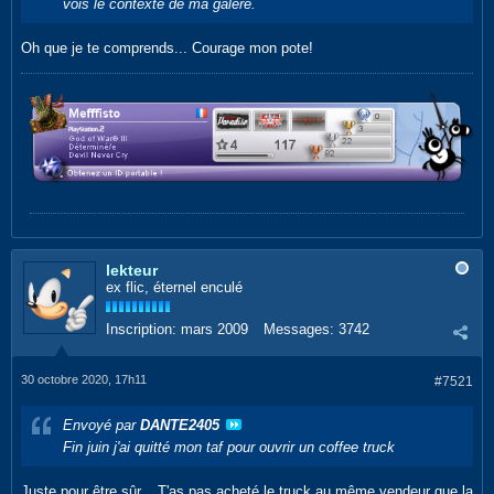
vois le contexte de ma galère.
Oh que je te comprends... Courage mon pote!
lekteur
ex flic, éternel enculé
Inscription:
mars 2009
Messages:
3742
30 octobre 2020, 17h11
#7521
Envoyé par
DANTE2405
Fin juin j'ai quitté mon taf pour ouvrir un coffee truck
Juste pour être sûr... T'as pas acheté le truck au même vendeur que la