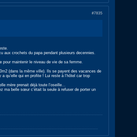
#7835
este.
a vécu aux crochets du papa pendant plusieurs decennies.
te pour maintenir le niveau de vie de sa femme.
 70m2 (dans la même ville). Ils se payent des vacances de
a qu’elle qui en profite ! Lui reste à l’hôtel car trop
e mère prenait déjà toute l’oseille...
z ma belle sœur c’était la seule à refuser de porter un