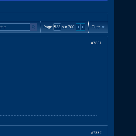
Page
sur
700
Filtre
#7831
#7832