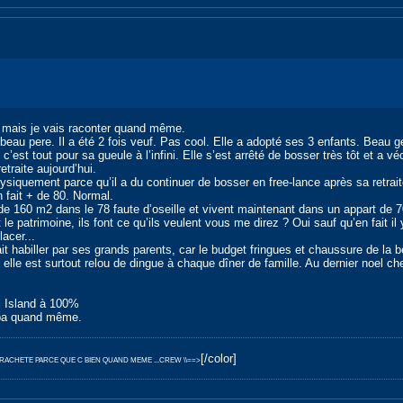
, mais je vais raconter quand même.
au pere. Il a été 2 fois veuf. Pas cool. Elle a adopté ses 3 enfants. Beau g
 c’est tout pour sa gueule à l’infini. Elle s’est arrêté de bosser très tôt et 
etraite aujourd’hui.
ysiquement parce qu’il a du continuer de bosser en free-lance après sa retrai
n fait + de 80. Normal.
 de 160 m2 dans le 78 faute d’oseille et vivent maintenant dans un appart de
le patrimoine, ils font ce qu’ils veulent vous me direz ? Oui sauf qu’en fait il y 
acer...
 habiller par ses grands parents, car le budget fringues et chaussure de la bell
lle est surtout relou de dingue à chaque dîner de famille. Au dernier noel che
i Island à 100%
mpa quand même.
[/color]
E RACHETE PARCE QUE C BIEN QUAND MEME ...CREW \\==>