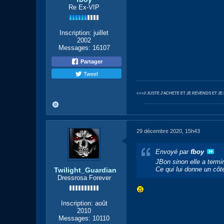
Re Ex-VIP
Inscription:
juillet
2002
Messages:
16107
Partager
Tweet
<==// JUSTE J'ACHETE ET JE REVENDS ET J
29 décembre 2020, 15h43
Envoyé par
fboy
JBon sinon elle a term
Ce qui lui donne un c
Twilight_Guardian
Dressrosa Forever
Inscription:
août
2010
Messages:
10110