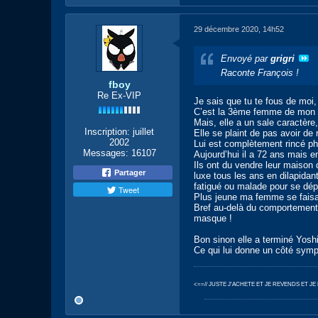
29 décembre 2020, 14h52
Envoyé par
grigri
Raconte François !
fboy
Re Ex-VIP
Je sais que tu te fous de moi
C’est la 3ème femme de mon be
Mais, elle a un sale caractère,
Inscription:
juillet
Elle se plaint de pas avoir de r
2002
Lui est complètement rincé ph
Messages:
16107
Aujourd’hui il a 72 ans mais e
Ils ont du vendre leur maison
Partager
luxe tous les ans en dilapidant 
fatigué ou malade pour se dépl
Tweet
Plus jeune ma femme se faisait
Bref au-delà du comportement e
masque !
Bon sinon elle a terminé Yosh
Ce qui lui donne un côté sy
<==// JUSTE J'ACHETE ET JE REVENDS ET J