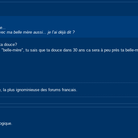
e...
c ma belle mère aussi... je l’ai déjà dit ?
 ta douce?
"belle-mère", tu sais que ta douce dans 30 ans ca sera à peu près ta belle-mè
e, la plus ignominieuse des forums francais.
ogique.