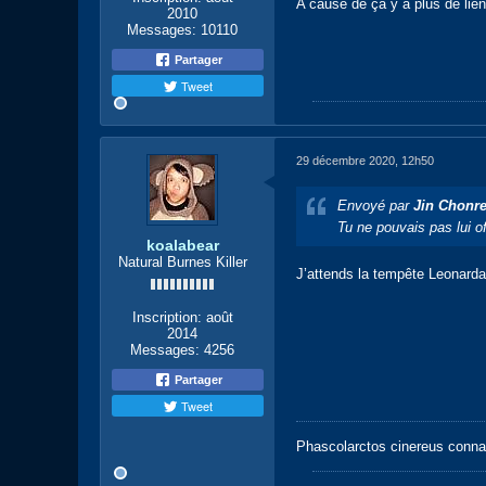
A cause de ça y a plus de lie
2010
Messages:
10110
Partager
Tweet
29 décembre 2020, 12h50
Envoyé par
Jin Chonre
Tu ne pouvais pas lui o
koalabear
Natural Burnes Killer
J’attends la tempête Leonarda,
Inscription:
août
2014
Messages:
4256
Partager
Tweet
Phascolarctos cinereus conna