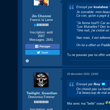
Envoyé par
koalabear
Je survalide: mon beau
Ce con, qu'on a payé à 
Jin Chonrei
Francis la Lame
"Je ferme tout!!! Car av
"Les Mutuelles? Des tru
"Une nuit, j'ai croisé un
Inscription:
août
2007
Nan mais, il est telleme
Messages:
2641
On lui a offert un Paddl
Partager
Tweet
Tu ne pouvais pas lui offrir u
29 décembre 2020, 12h50
Envoyé par
fboy
On choisit pas sa famill
J’ai beaucoup de mal ave
Twilight_Guardian
Dressrosa Forever
Moi avec ma "belle" soeur
Inscription:
août