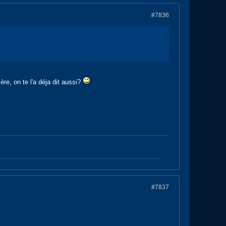
#7836
re, on te l'a déja dit aussi?
#7837