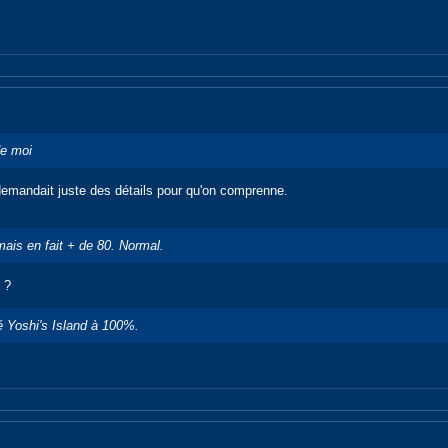
de moi
 demandait juste des détails pour qu'on comprenne.
mais en fait + de 80. Normal.
 ?
né
Yoshi's Island
à 100%.