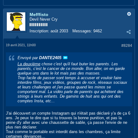
Mefffisto
Devil Never Cry
Inscription:
août 2003
Messages:
9462
19 avril 2021, 11h00
#8284
Envoyé par
DANTE2405
La deuxième
chose c'est qu'il faut buter les parents. Les
parents, c'est le cancer de ce monde. Bon aller, on en garde
quelque uns dans le lot mais pas des masses.
Trop facile de passer sont temps à accuser et vouloir faire
interdire films, jeux vidéos, groupes de rock, réseaux sociaux
et leurs challenges et j'en passe quand les minos se
comportent mal. La vidéo parle de parents qui achètent des
strings à leurs enfants. De gamins de huit ans qui ont des
comptes Insta, etc...
J'ai découvert un compte Instagram qui n'était pas déclaré y'a de ça 6
ans. Je peux te dire que si tu trouves la bonne punition, et pas la
peine d'y aller avec une chaussette de sable, ça passe l'envie de ne
plus rien déclarer.
Tout comme le portable est interdit dans les chambres, ça limite
certaines déviances...