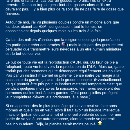
faire des enfants. Si t'as pas de gosses à 40 ans, t'es un extra
terrestre. Du coup trop de gens font des gosses alors qu'ils ne
devraient pas. Il y a bien plus de raisons de ne pas faire de gosse que
l'inverse.
Autour de moi, j'ai vu plusieurs couples pondre un mioche alors que
les deux étaient au RSA, s'engueulaient tout le temps, se
connaissaient depuis quelques mois ou les trois à la fois.
Ça fait des milliers d'années que la religion encourage la procréation
(en partie pour créer des armées
) mais la plupart des gens restent
persuader que transmettre leurs névroses à un être humain miniature
est le but de leur vie.
Le but de toute vie est la reproduction d'ADN, oui. Du brun de blé à
l'éléphant, toute vie tend vers la reproduction de l'ADN. Mais ça, ça se
traduit par des hormones qui te démangent régulièrement les couilles.
Pas par un instinct maternel ou paternel censé naitre par magie à la
naissance du gamin, ça c'est de la grosse connerie. (Eventuellement,
ce qui pourrait être pris pour un instinct maternel temporaire c'est que
pendant quelques mois après la naissance, les mères sécrètent des
hormones qui les lient à leurs gamins. C'est pour qu'elles protègent
leur progéniture d'éventuels prédateurs, à la base.)
Si on apprenait dès le plus jeune âge qu'une vie peut se faire sans
mômes et que si on en veut, alors il faut avoir un bagage intellectuel,
financier (putain de capitalisme) et une réelle volonté de sacrifier une
partie de sa vie à une autre personne, alors le monde se porterait
beaucoup mieux. Déjà, la planète serait moins peuplé.