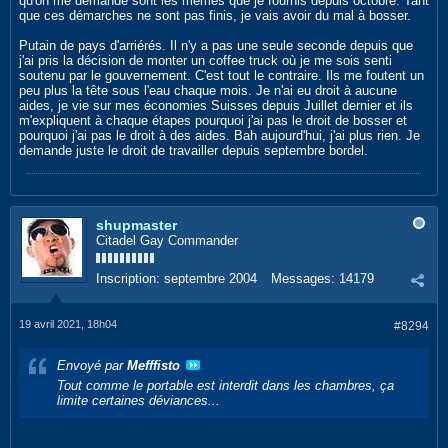
qu'on me demande sont les mêmes que je fournis depuis octobre. Tant
que ces démarches ne sont pas finis, je vais avoir du mal à bosser.
Putain de pays d'arriérés. Il n'y a pas une seule seconde depuis que
j'ai pris la décision de monter un coffee truck où je me sois senti
soutenu par le gouvernement. C'est tout le contraire. Ils me foutent un
peu plus la tête sous l'eau chaque mois. Je n'ai eu droit à aucune
aides, je vie sur mes économies Suisses depuis Juillet dernier et ils
m'expliquent à chaque étapes pourquoi j'ai pas le droit de bosser et
pourquoi j'ai pas le droit à des aides. Bah aujourd'hui, j'ai plus rien. Je
demande juste le droit de travailler depuis septembre bordel.
shupmaster
Citadel Gay Commander
Inscription:
septembre 2004
Messages:
14179
19 avril 2021, 18h04
#8294
Envoyé par
Mefffisto
Tout comme le portable est interdit dans les chambres, ça
limite certaines déviances...