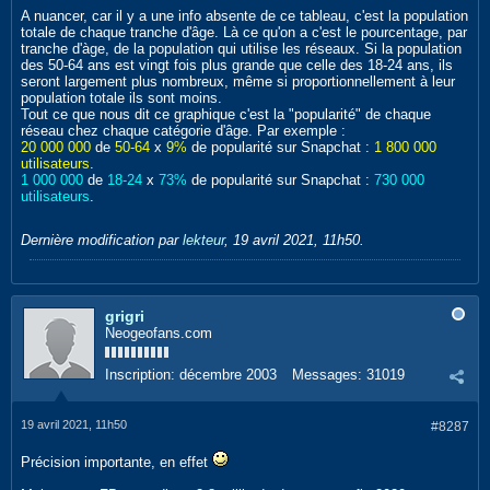
A nuancer, car il y a une info absente de ce tableau, c'est la population
totale de chaque tranche d'âge. Là ce qu'on a c'est le pourcentage, par
tranche d'àge, de la population qui utilise les réseaux. Si la population
des 50-64 ans est vingt fois plus grande que celle des 18-24 ans, ils
seront largement plus nombreux, même si proportionnellement à leur
population totale ils sont moins.
Tout ce que nous dit ce graphique c'est la "popularité" de chaque
réseau chez chaque catégorie d'âge. Par exemple :
20 000 000
de
50-64
x
9%
de popularité sur Snapchat :
1 800 000
utilisateurs
.
1 000 000
de
18-24
x
73%
de popularité sur Snapchat :
730 000
utilisateurs
.
Dernière modification par
lekteur
,
19 avril 2021, 11h50
.
grigri
Neogeofans.com
Inscription:
décembre 2003
Messages:
31019
19 avril 2021, 11h50
#8287
Précision importante, en effet