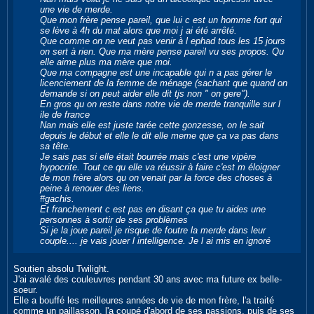
une vie de merde.
Que mon frère pense pareil, que lui c est un homme fort qui
se lève à 4h du mat alors que moi j ai été arrêté.
Que comme on ne veut pas venir à l ephad tous les 15 jours
on sert à rien. Que ma mère pense pareil vu ses propos. Qu
elle aime plus ma mère que moi.
Que ma compagne est une incapable qui n a pas gérer le
licenciement de la femme de ménage (sachant que quand on
demande si on peut aider elle dit tjs non " on gere").
En gros qu on reste dans notre vie de merde tranquille sur l
ile de france
Nan mais elle est juste tarée cette gonzesse, on le sait
depuis le début et elle le dit elle meme que ça va pas dans
sa tête.
Je sais pas si elle était bourrée mais c'est une vipère
hypocrite. Tout ce qu elle va réussir à faire c'est m éloigner
de mon frère alors qu on venait par la force des choses à
peine à renouer des liens.
#gachis.
Et franchement c est pas en disant ça que tu aides une
personnes à sortir de ses problèmes
Si je la joue pareil je risque de foutre la merde dans leur
couple.... je vais jouer l intelligence. Je l ai mis en ignoré
Soutien absolu Twilight.
J'ai avalé des couleuvres pendant 30 ans avec ma future ex belle-
soeur.
Elle a bouffé les meilleures années de vie de mon frère, l'a traité
comme un paillasson, l'a coupé d'abord de ses passions, puis de ses