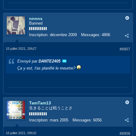
nnnns
Banned
Inscription:
décembre 2009
Messages:
4806
15 juillet 2021, 20h27
#8907
Envoyé par
DANTE2405
Ça y est, t'as planifié le meurtre?
TamTam13
生きることは戦うことさ
Inscription:
mars 2005
Messages:
6056
16 juillet 2021, 09h32
#8908