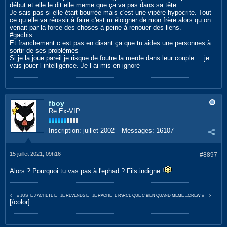
début et elle le dit elle meme que ça va pas dans sa tête.
Je sais pas si elle était bourrée mais c'est une vipère hypocrite. Tout
ce qu elle va réussir à faire c'est m éloigner de mon frère alors qu on
venait par la force des choses à peine à renouer des liens.
#gachis.
Et franchement c est pas en disant ça que tu aides une personnes à
sortir de ses problèmes
Si je la joue pareil je risque de foutre la merde dans leur couple.... je
vais jouer l intelligence. Je l ai mis en ignoré
fboy
Re Ex-VIP
Inscription:
juillet 2002
Messages:
16107
15 juillet 2021, 09h16
#8897
Alors ? Pourquoi tu vas pas à l'ephad ? Fils indigne !
<==// JUSTE J'ACHETE ET JE REVENDS ET JE RACHETE PARCE QUE C BIEN QUAND MEME ...CREW \\==>
[/color]