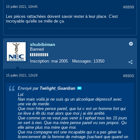
15 juillet 2021, 10h45
#8899
Les pièces rattachées doivent savoir rester à leur place. C'est
incroyable qu'elle se mêle de ça.
shubibiman
Banned
Inscription:
mai 2005
Messages:
13350
15 juillet 2021, 12h29
#8900
Envoyé par
Twilight_Guardian
Lol.
Nan mais voilà je ne suis qu un alcoolique dépressif avec
une vie de merde.
Que mon frère pense pareil, que lui c est un homme fort qui
se lève à 4h du mat alors que moi j ai été arrêté.
Que comme on ne veut pas venir à l ephad tous les 15 jours
on sert à rien. Que ma mère pense pareil vu ses propos. Qu
elle aime plus ma mère que moi.
Que ma compagne est une incapable qui n a pas gérer le
licenciement de la femme de ménage (sachant que quand on