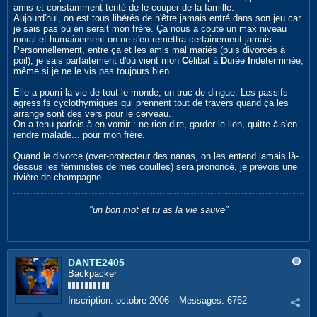
amis et constamment tenté de le couper de la famille.
Aujourd'hui, on est tous libérés de n'être jamais entré dans son jeu car
je sais pas où en serait mon frère. Ça nous a couté un max niveau
moral et humainement on ne s'en remettra certainement jamais.
Personnellement, entre ça et les amis mal mariés (puis divorcés à
poil), je sais parfaitement d'où vient mon
C
élibat à
D
urée
I
ndéterminée,
même si je ne le vis pas toujours bien.
Elle a pourri la vie de tout le monde, un truc de dingue. Les passifs
agressifs cyclothymiques qui prennent tout de travers quand ça les
arrange sont des vers pour le cerveau.
On a tenu parfois à en vomir : ne rien dire, garder le lien, quitte à s'en
rendre malade... pour mon frère.
Quand le divorce (over-protecteur des nanas, on les entend jamais là-
dessus les féministes de mes couilles) sera prononcé, je prévois une
rivière de champagne.
"un bon mot et tu as la vie sauve"
DANTE2405
Backpacker
Inscription:
octobre 2006
Messages:
6762