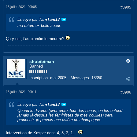
15 juillet 2021, 20h05
#8905
Envoyé par
TamTam13
ma future ex belle-soeur.
Ça y est, t'as planifié le meurtre?
shubibiman
Banned
Inscription:
mai 2005
Messages:
13350
15 juillet 2021, 20h11
#8906
Envoyé par
TamTam13
Quand le divorce (over-protecteur des nanas, on les entend
jamais là-dessus les féministes de mes couilles) sera
prononcé, je prévois une rivière de champagne.
Intervention de Kasper dans 4, 3, 2, 1…