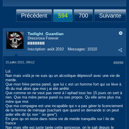
Précédent
594
700
Suivante
Twilight_Guardian
Dressrosa Forever
Inscription:
août 2010
Messages:
10110
15 juillet 2021, 09h12
#8896
Lol.
Nan mais voilà je ne suis qu un alcoolique dépressif avec une vie de
merde.
Que mon frère pense pareil, que lui c est un homme fort qui se lève à
4h du mat alors que moi j ai été arrêté.
Que comme on ne veut pas venir à l ephad tous les 15 jours on sert à
rien. Que ma mère pense pareil vu ses propos. Qu elle aime plus ma
mère que moi.
Que ma compagne est une incapable qui n a pas gérer le licenciement
de la femme de ménage (sachant que quand on demande si on peut
aider elle dit tjs non " on gere").
En gros qu on reste dans notre vie de merde tranquille sur l ile de
france
Nan mais elle est juste tarée cette gonzesse, on le sait depuis le