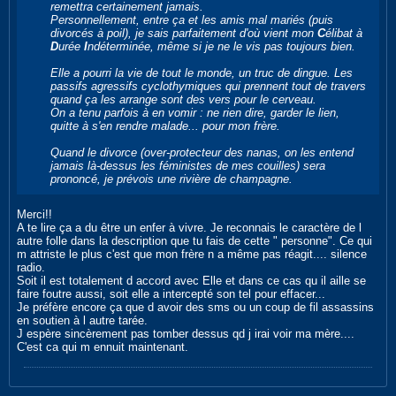
remettra certainement jamais.
Personnellement, entre ça et les amis mal mariés (puis
divorcés à poil), je sais parfaitement d'où vient mon
C
élibat à
D
urée
I
ndéterminée, même si je ne le vis pas toujours bien.
Elle a pourri la vie de tout le monde, un truc de dingue. Les
passifs agressifs cyclothymiques qui prennent tout de travers
quand ça les arrange sont des vers pour le cerveau.
On a tenu parfois à en vomir : ne rien dire, garder le lien,
quitte à s'en rendre malade... pour mon frère.
Quand le divorce (over-protecteur des nanas, on les entend
jamais là-dessus les féministes de mes couilles) sera
prononcé, je prévois une rivière de champagne.
Merci!!
A te lire ça a du être un enfer à vivre. Je reconnais le caractère de l
autre folle dans la description que tu fais de cette " personne". Ce qui
m attriste le plus c'est que mon frère n a même pas réagit.... silence
radio.
Soit il est totalement d accord avec Elle et dans ce cas qu il aille se
faire foutre aussi, soit elle a intercepté son tel pour effacer...
Je préfère encore ça que d avoir des sms ou un coup de fil assassins
en soutien à l autre tarée.
J espère sincèrement pas tomber dessus qd j irai voir ma mère....
C'est ca qui m ennuit maintenant.