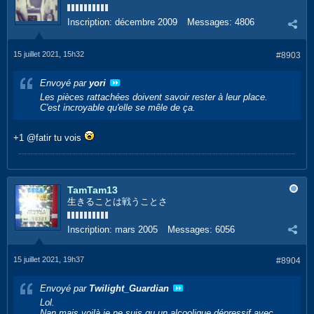
Inscription:
décembre 2009
Messages:
4806
15 juillet 2021, 15h32
#8903
Envoyé par
yori
Les pièces rattachées doivent savoir rester à leur place.
C'est incroyable qu'elle se mêle de ça.
+1 @fatir tu vois
TamTam13
生きることは戦うことさ
Inscription:
mars 2005
Messages:
6056
15 juillet 2021, 19h37
#8904
Envoyé par
Twilight_Guardian
Lol.
Nan mais voilà je ne suis qu un alcoolique dépressif avec