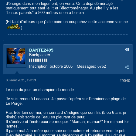
d'énergie dans mon logement, on verra. On a déjà déménagé
pratiquement tout sauf le lit et l'électroménager. Au pire il y a les
"beaux-parents" à 800 mètres si on a besoin.
(Et faut d'ailleurs que j'aille boire un coup chez cette ancienne voisine.
)
DANTE2405
Backpacker
Inscription:
octobre 2006
Messages:
6762
08 août 2021, 19h13
#9040
Le con du jour, un champion du monde.
Je suis rendu à Lacanau. Je passe l'aprèm sur l'imminence plage de
Le Porge.
Pas très loin de moi, un connard s'indigne que son fils (5 ou 6 ans je
dirais) soit sortie de l'eau en pleurant de peur.
Il s'énèrve et l'imite pour se moquer. "Maman, maman!" En mimant les
larmes.
Il parle mal à la mère qui essaie de le calmer et retourne vers le petit.
Bien déterminé à lui montrer sa déception et à l'humilier, il lui dit que