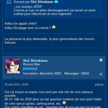
Envoyé par
Shû Shirakawa
- Les boulays d'ÉDF.
Comme je suis en plein déménagement j'ai ouvert un autre
contrat pour l'électricité du futur logement.
Adieu ton appart chéri?
Adieu l'écopage avec la voisine ?
La personne la plus detestable, la plus ignominieuse des forums
francais.
Shû Shirakawa
Illusive Man
Inscription:
décembre 2003
Messages:
18642
08 août 2021, 12h20
#9039
Oui j'ai trouvé un duplex tout neuf pas très loin de mon adresse
actuelle.
85 m², bâti en 2020 donc au top question isolation (le seul point faible
de celui que je quitte), parking privé, etc.
Par contre chaudière au gaz, première fois de ma vie que j'ai ce type