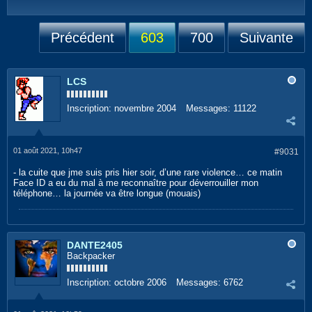
Précédent
603
700
Suivante
LCS
Inscription:
novembre 2004
Messages:
11122
01 août 2021, 10h47
#9031
- la cuite que jme suis pris hier soir, d’une rare violence… ce matin
Face ID a eu du mal à me reconnaître pour déverrouiller mon
téléphone… la journée va être longue (mouais)
DANTE2405
Backpacker
Inscription:
octobre 2006
Messages:
6762