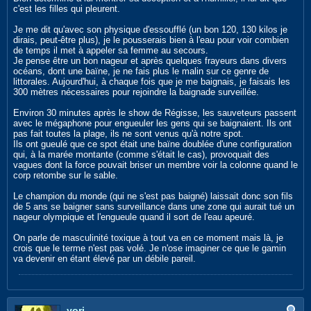
c'est les filles qui pleurent.
Je me dit qu'avec son physique d'essoufflé (un bon 120, 130 kilos je
dirais, peut-être plus), je le pousserais bien à l'eau pour voir combien
de temps il met à appeler sa femme au secours.
Je pense être un bon nageur et après quelques frayeurs dans divers
océans, dont une baïne, je ne fais plus le malin sur ce genre de
littorales. Aujourd'hui, à chaque fois que je me baignais, je faisais les
300 mètres nécessaires pour rejoindre la baignade surveillée.
Environ 30 minutes après le show de Régisse, les sauveteurs passent
avec le mégaphone pour engueuler les gens qui se baignaient. Ils ont
pas fait toutes la plage, ils ne sont venus qu'à notre spot.
Ils ont gueulé que ce spot était une baïne doublée d'une configuration
qui, à la marée montante (comme s'était le cas), provoquait des
vagues dont la force pouvait briser un membre voir la colonne quand le
corp retombe sur le sable.
Le champion du monde (qui ne s'est pas baigné) laissait donc son fils
de 5 ans se baigner sans surveillance dans une zone qui aurait tué un
nageur olympique et l'engueule quand il sort de l'eau apeuré.
On parle de masculinité toxique à tout va en ce moment mais là, je
crois que le terme n'est pas volé. Je n'ose imaginer ce que le gamin
va devenir en étant élevé par un débile pareil.
yori