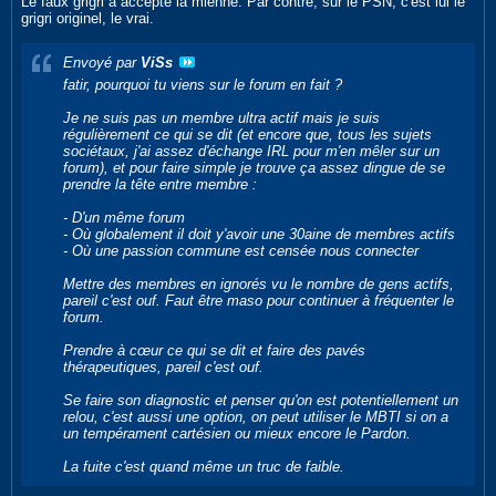
Le faux grigri a accepté la mienne. Par contre, sur le PSN, c'est lui le
grigri originel, le vrai.
Envoyé par
ViSs
fatir, pourquoi tu viens sur le forum en fait ?
Je ne suis pas un membre ultra actif mais je suis
régulièrement ce qui se dit (et encore que, tous les sujets
sociétaux, j'ai assez d'échange IRL pour m'en mêler sur un
forum), et pour faire simple je trouve ça assez dingue de se
prendre la tête entre membre :
- D'un même forum
- Où globalement il doit y'avoir une 30aine de membres actifs
- Où une passion commune est censée nous connecter
Mettre des membres en ignorés vu le nombre de gens actifs,
pareil c'est ouf. Faut être maso pour continuer à fréquenter le
forum.
Prendre à cœur ce qui se dit et faire des pavés
thérapeutiques, pareil c'est ouf.
Se faire son diagnostic et penser qu'on est potentiellement un
relou, c'est aussi une option, on peut utiliser le
MBTI
si on a
un tempérament cartésien ou mieux encore le
Pardon
.
La fuite c'est quand même un truc de faible.