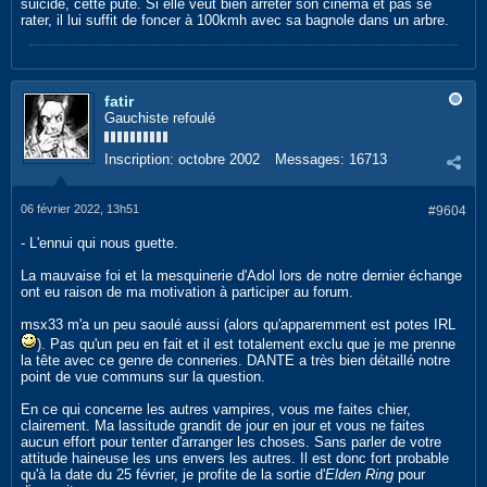
suicide, cette pute. Si elle veut bien arrêter son cinéma et pas se
rater, il lui suffit de foncer à 100kmh avec sa bagnole dans un arbre.
fatir
Gauchiste refoulé
Inscription:
octobre 2002
Messages:
16713
06 février 2022, 13h51
#9604
- L'ennui qui nous guette.
La mauvaise foi et la mesquinerie d'Adol lors de notre dernier échange
ont eu raison de ma motivation à participer au forum.
msx33 m'a un peu saoulé aussi (alors qu'apparemment est potes IRL
). Pas qu'un peu en fait et il est totalement exclu que je me prenne
la tête avec ce genre de conneries. DANTE a très bien détaillé notre
point de vue communs sur la question.
En ce qui concerne les autres vampires, vous me faites chier,
clairement. Ma lassitude grandit de jour en jour et vous ne faites
aucun effort pour tenter d'arranger les choses. Sans parler de votre
attitude haineuse les uns envers les autres. Il est donc fort probable
qu'à la date du 25 février, je profite de la sortie d'
Elden Ring
pour