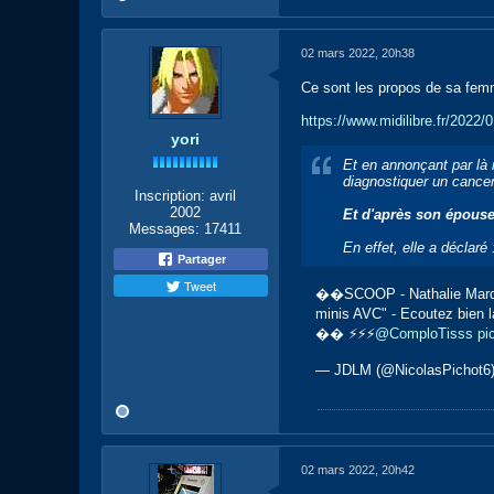
02 mars 2022, 20h38
Ce sont les propos de sa fem
https://www.midilibre.fr/2022/
yori
Et en annonçant par là 
diagnostiquer un cancer
Inscription:
avril
2002
Et d'après son épouse
Messages:
17411
En effet, elle a déclaré
Partager
Tweet
��SCOOP - Nathalie Marquay,
minis AVC" - Ecoutez bien 
�� ⚡️⚡️⚡️
@ComploTisss
pi
— JDLM (@NicolasPichot6
02 mars 2022, 20h42