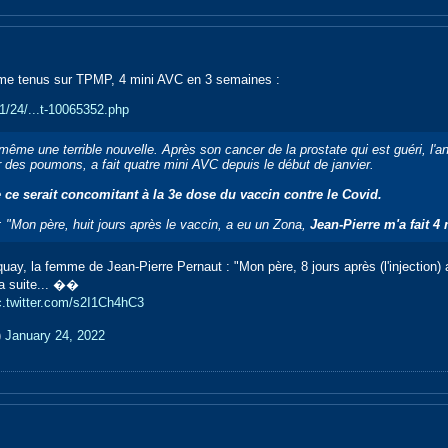
me tenus sur TPMP, 4 mini AVC en 3 semaines :
01/24/...t-10065352.php
même une terrible nouvelle. Après son cancer de la prostate qui est guéri, l'a
 des poumons, a fait quatre mini AVC depuis le début de janvier.
 ce serait concomitant à la 3e dose du vaccin contre le Covid.
 : "Mon père, huit jours après le vaccin, a eu un Zona,
Jean-Pierre m'a fait 4
 la femme de Jean-Pierre Pernaut : "Mon père, 8 jours après (l'injection) a 
la suite... ��
c.twitter.com/s2I1Ch4hC3
)
January 24, 2022