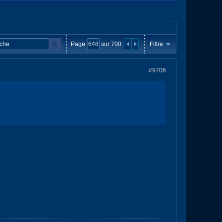
Page
sur
700
Filtre
#9706