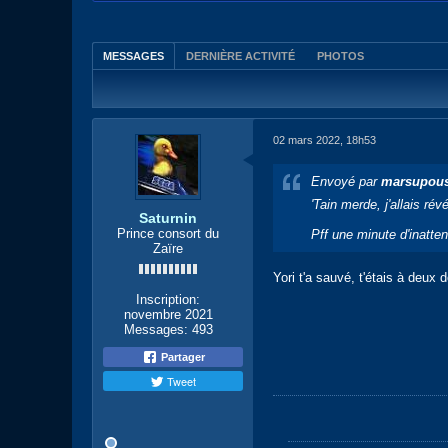
MESSAGES
DERNIÈRE ACTIVITÉ
PHOTOS
02 mars 2022, 18h53
Envoyé par
marsupou
'Tain merde, j'allais ré
Saturnin
Prince consort du
Pff une minute d'inattent
Zaïre
Yori t'a sauvé, t'étais à deux
Inscription:
novembre 2021
Messages:
493
Partager
Tweet