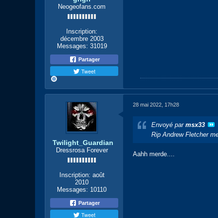
Neogeofans.com
Inscription:
décembre 2003
Messages:
31019
Partager
Tweet
28 mai 2022, 17h28
Envoyé par
msx33
Rip Andrew Fletcher m
Twilight_Guardian
Dressrosa Forever
Aahh merde....
Inscription:
août
2010
Messages:
10110
Partager
Tweet