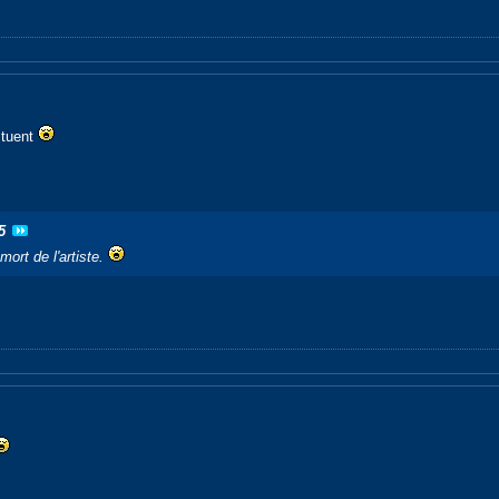
 tuent
5
 mort de l'artiste.