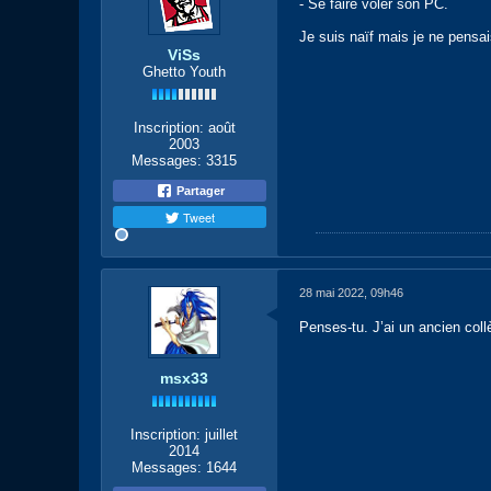
- Se faire voler son PC.
Je suis naïf mais je ne pensais
ViSs
Ghetto Youth
Inscription:
août
2003
Messages:
3315
Partager
Tweet
28 mai 2022, 09h46
Penses-tu. J’ai un ancien coll
msx33
Inscription:
juillet
2014
Messages:
1644