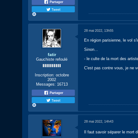
Partager
Tweet
28 mai 2022, 13h55
En région parisienne, le vol s'i
Sinon...
fatir
- le culte de la mort des artist
Gauchiste refoulé
C'est pas contre vous, je ne v
Inscription:
octobre
2002
Messages:
16713
Partager
Tweet
28 mai 2022, 14h43
Il faut savoir séparer le mort d