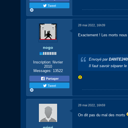
Tweet
28 mai 2022, 16h39
Exactement ! Les morts nous
nogo
Envoyé par
DANTE240
Inscription:
février
Il faut savoir séparer le
2010
Messages:
13522
Partager
Tweet
28 mai 2022, 16h59
On dit pas du mal des morts
grigri