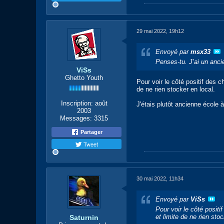
29 mai 2022, 19h12
Envoyé par
msx33
Penses-tu. J’ai un anci
ViSs
Ghetto Youth
Pour voir le côté positif des 
de ne rien stocker en local.
Inscription:
août
J'étais plutôt ancienne école 
2003
Messages:
3315
Partager
Tweet
30 mai 2022, 11h34
Envoyé par
ViSs
Pour voir le côté posit
et limite de ne rien stoc
Saturnin