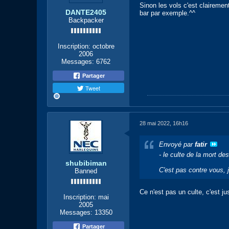
Sinon les vols c'est clairemen
DANTE2405
bar par exemple.^^
Backpacker
Inscription:
octobre
2006
Messages:
6762
Partager
Tweet
28 mai 2022, 16h16
Envoyé par
fatir
- le culte de la mort des
shubibiman
C'est pas contre vous, 
Banned
Ce n'est pas un culte, c'est 
Inscription:
mai
2005
Messages:
13350
Partager