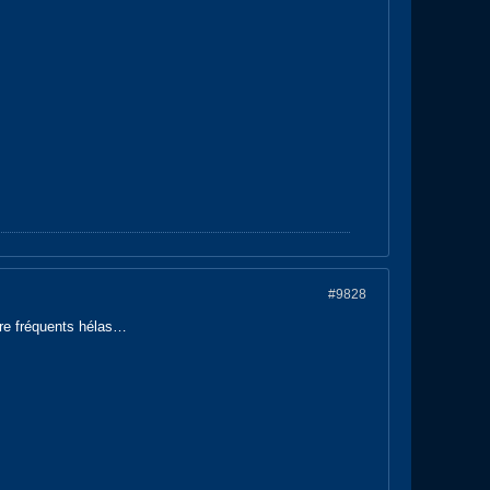
#9828
core fréquents hélas…