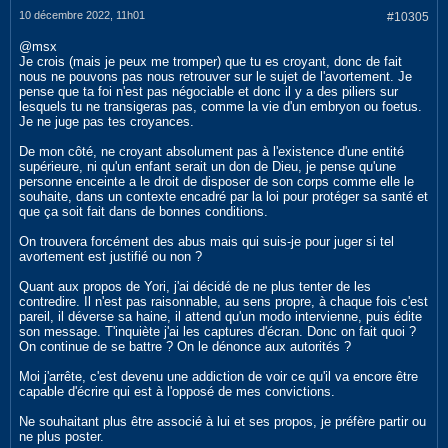
10 décembre 2022, 11h01
#10305
@msx
Je crois (mais je peux me tromper) que tu es croyant, donc de fait
nous ne pouvons pas nous retrouver sur le sujet de l'avortement. Je
pense que ta foi n'est pas négociable et donc il y a des piliers sur
lesquels tu ne transigeras pas, comme la vie d'un embryon ou foetus.
Je ne juge pas tes croyances.
De mon côté, ne croyant absolument pas à l'existence d'une entité
supérieure, ni qu'un enfant serait un don de Dieu, je pense qu'une
personne enceinte a le droit de disposer de son corps comme elle le
souhaite, dans un contexte encadré par la loi pour protéger sa santé et
que ça soit fait dans de bonnes conditions.
On trouvera forcément des abus mais qui suis-je pour juger si tel
avortement est justifié ou non ?
Quant aux propos de Yori, j'ai décidé de ne plus tenter de les
contredire. Il n'est pas raisonnable, au sens propre, à chaque fois c'est
pareil, il déverse sa haine, il attend qu'un modo intervienne, puis édite
son message. T'inquiète j'ai les captures d'écran. Donc on fait quoi ?
On continue de se battre ? On le dénonce aux autorités ?
Moi j'arrête, c'est devenu une addiction de voir ce qu'il va encore être
capable d'écrire qui est à l'opposé de mes convictions.
Ne souhaitant plus être associé à lui et ses propos, je préfère partir ou
ne plus poster.