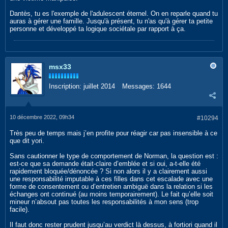
Dantès, tu es l'exemple de l'adulescent éternel. On en reparle quand tu
auras à gérer une famille. Jusqu'à présent, tu n'as qu'à gérer ta petite
personne et développé ta logique sociétale par rapport à ça.
msx33
Inscription:
juillet 2014
Messages:
1644
10 décembre 2022, 09h34
#10294
Très peu de temps mais j’en profite pour réagir car pas insensible à ce
que dit yori.
Sans cautionner le type de comportement de Norman, la question est :
est-ce que sa demande était-claire d’emblée et si oui, a-t-elle été
rapidement bloquée/dénoncée ? Si non alors il y a clairement aussi
une responsabilité imputable à ces filles dans cet escalade avec une
forme de consentement ou d’entretien ambiguë dans la relation si les
échanges ont continué (au moins temporairement). Le fait qu’elle soit
mineur n’absout pas toutes les responsabilités à mon sens (trop
facile).
Il faut donc rester prudent jusqu’au verdict là dessus, à fortiori quand il