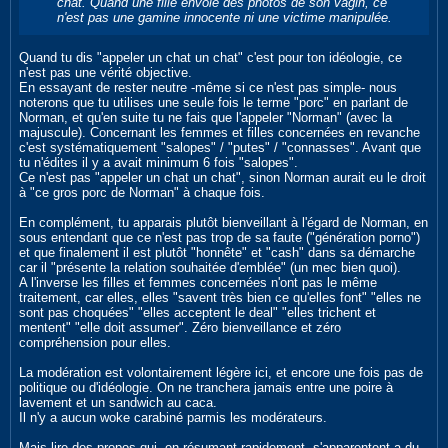
chat. Quand une fille envoie des photos de son vagin, ce
n'est pas une gamine innocente ni une victime manipulée.
Quand tu dis "appeler un chat un chat" c'est pour ton idéologie, ce
n'est pas une vérité objective.
En essayant de rester neutre -même si ce n'est pas simple- nous
noterons que tu utilises une seule fois le terme "porc" en parlant de
Norman, et qu'en suite tu ne fais que l'appeler "Norman" (avec la
majuscule). Concernant les femmes et filles concernées en revanche
c'est systématiquement "salopes" / "putes" / "connasses". Avant que
tu n'édites il y a avait minimum 6 fois "salopes".
Ce n'est pas "appeler un chat un chat", sinon Norman aurait eu le droit
à "ce gros porc de Norman" à chaque fois.
En complément, tu apparais plutôt bienveillant à l'égard de Norman, en
sous entendant que ce n'est pas trop de sa faute ("génération porno")
et que finalement il est plutôt "honnête" et "cash" dans sa démarche
car il "présente la relation souhaitée d'emblée" (un mec bien quoi).
A l'inverse les filles et femmes concernées n'ont pas le même
traitement, car elles, elles "savent très bien ce qu'elles font" "elles ne
sont pas choquées" "elles acceptent le deal" "elles trichent et
mentent" "elle doit assumer". Zéro bienveillance et zéro
compréhension pour elles.
La modération est volontairement légère ici, et encore une fois pas de
politique ou d'idéologie. On ne tranchera jamais entre une poire à
lavement et un sandwich au caca.
Il n'y a aucun woke carabiné parmis les modérateurs.
Mais lire des propos qui -en résumant rapidement- s'apparentent a du