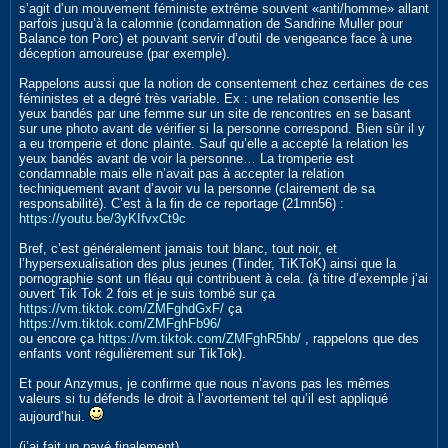
s’agit d’un mouvement féministe extrême souvent «anti/homme» allant
parfois jusqu’à la calomnie (condamnation de Sandrine Muller pour
Balance ton Porc) et pouvant servir d’outil de vengeance face à une
déception amoureuse (par exemple).
Rappelons aussi que la notion de consentement chez certaines de ces
féministes et a degré très variable. Ex : une relation consentie les
yeux bandés par une femme sur un site de rencontres en se basant
sur une photo avant de vérifier si la personne correspond. Bien sûr il y
a eu tromperie et donc plainte. Sauf qu’elle a accepté la relation les
yeux bandés avant de voir la personne… La tromperie est
condamnable mais elle n’avait pas à accepter la relation
techniquement avant d’avoir vu la personne (clairement de sa
responsabilité). C’est à la fin de ce reportage (21mn56) :
https://youtu.be/3yKIfvxCt9c
Bref, c’est généralement jamais tout blanc, tout noir, et
l’hypersexualisation des plus jeunes (Tinder, TiKToK) ainsi que la
pornographie sont un fléau qui contribuent à cela. (à titre d’exemple j’ai
ouvert Tik Tok 2 fois et je suis tombé sur ça
https://vm.tiktok.com/ZMFghdGxF/
ça
https://vm.tiktok.com/ZMFghFb96/
ou encore ça
https://vm.tiktok.com/ZMFghR5hb/
, rappelons que des
enfants vont régulièrement sur TikTok).
Et pour Anzymus, je confirme que nous n’avons pas les mêmes
valeurs si tu défends le droit à l’avortement tel qu’il est appliqué
aujourd’hui.
(j’ai fait un pavé finalement)