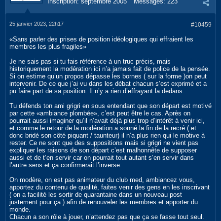
Inscription:
septembre 2005
Messages:
223
25 janvier 2023, 22h17
#10459
«Sans parler des prises de position idéologiques qui effraient les
membres les plus fragiles»
Je ne sais pas si tu fais référence à un truc précis, mais
historiquement la modération ici n’a jamais fait de police de la pensée.
Si on estime qu’un propos dépasse les bornes ( sur la forme )on peut
intervenir. De ce que j’ai vu dans les débat chacun s’est exprimé et a
pu faire part de sa position. Il n’y a rien d’effrayant la dedans.
Tu défends ton ami grigri en sous entendant que son départ est motivé
par cette «ambiance plombée», c’est peut être le cas. Après on
pourrait aussi imaginer qu’il n’avait déjà plus trop d’intérêt à venir ici,
et comme le retour de la modération a sonné la fin de la recré ( et
donc bridé son côté piquant / taunteur) il n’a plus rien qui le motive à
rester. Ce ne sont que des suppositions mais si grigri ne vient pas
expliquer les raisons de son départ c’est malhonnête de supposer
aussi et de t’en servir car on pourrait tout autant s’en servir dans
l’autre sens et ça confirmerait l’inverse.
On modère, on est pas animateur du club med, ambiancez vous,
apportez du contenu de qualité, faites venir des gens en les inscrivant
( on a facilité les sortir de quarantaine dans un nouveau post
justement pour ça ) afin de renouveler les membres et apporter du
monde.
Chacun a son rôle à jouer, n’attendez pas que ça se fasse tout seul.