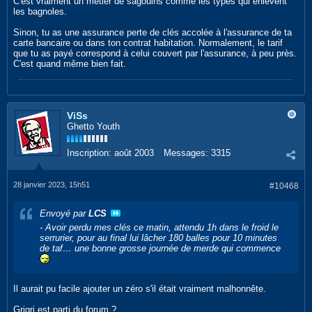
C'est vraiment un métier de sagouins comme les types qui enlèvent
les bagnoles.
Sinon, tu as une assurance perte de clés accolée à l'assurance de ta
carte bancaire ou dans ton contrat habitation. Normalement, le tarif
que tu as payé correspond à celui couvert par l'assurance, à peu près.
C'est quand même bien fait.
ViSs
Ghetto Youth
Inscription:
août 2003
Messages:
3315
28 janvier 2023, 15h51
#10468
Envoyé par
LCS
- Avoir perdu mes clés ce matin, attendu 1h dans le froid le
serrurier, pour au final lui lâcher 180 balles pour 10 minutes
de taf… une bonne grosse journée de merde qui commence
Il aurait pu facile ajouter un zéro s'il était vraiment malhonnête.
Grigri est parti du forum ?