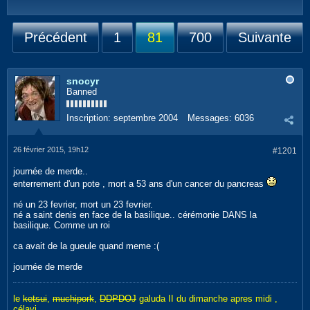
Précédent
1
81
700
Suivante
snocyr
Banned
Inscription:
septembre 2004
Messages:
6036
26 février 2015, 19h12
#1201
journée de merde..
enterrement d'un pote , mort a 53 ans d'un cancer du pancreas
né un 23 fevrier, mort un 23 fevrier.
né a saint denis en face de la basilique.. cérémonie DANS la
basilique. Comme un roi
ca avait de la gueule quand meme :(
journée de merde
le
ketsui
,
muchipork
,
DDPDOJ
galuda II du dimanche apres midi ,
célavi....