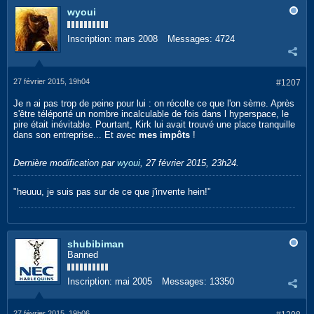
wyoui
Inscription:
mars 2008
Messages:
4724
27 février 2015, 19h04
#1207
Je n ai pas trop de peine pour lui : on récolte ce que l'on sème. Après
s'être téléporté un nombre incalculable de fois dans l hyperspace, le
pire était inévitable. Pourtant, Kirk lui avait trouvé une place tranquille
dans son entreprise... Et avec
mes impôts
!
Dernière modification par
wyoui
,
27 février 2015, 23h24
.
"heuuu, je suis pas sur de ce que j'invente hein!"
shubibiman
Banned
Inscription:
mai 2005
Messages:
13350
27 février 2015, 19h06