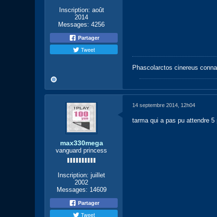
Inscription:
août
2014
Messages:
4256
Partager
Tweet
Phascolarctos cinereus conna
14 septembre 2014, 12h04
tarma qui a pas pu attendre 5 pos
max330mega
vanguard princess
Inscription:
juillet
2002
Messages:
14609
Partager
Tweet