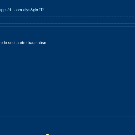
e/apps/d...oom.alys&gl=FR
e le seul a etre traumatise...