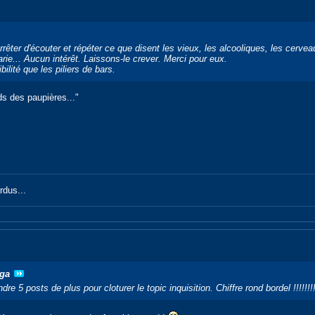
arrêter d'écouter et répéter ce que disent les vieux, les alcooliques, les cerv
arie... Aucun intérêt. Laissons-le crever. Merci pour eux.
bilité que les piliers de bars.
ds des paupières..."
rdus...
ga
e 5 posts de plus pour cloturer le topic inquisition. Chiffre rond bordel !!!!!!!!!!!!