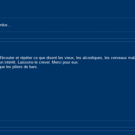
rdus...
r d'écouter et répéter ce que disent les vieux, les alcooliques, les cerveaux ma
un intérêt. Laissons-le crever. Merci pour eux.
que les piliers de bars.