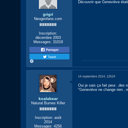
Découvrir que Geneviève était
grigri
Neogeofans.com
Inscription:
décembre 2003
Messages:
31019
Partager
Tweet
14 septembre 2014, 12h24
Oui je sais ça fait peur...des
"Geneviève ne change rien...
koalabear
Natural Burnes Killer
Inscription:
août
2014
Messages:
4256