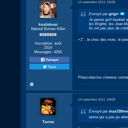
14 septembre 2014, 12h39
Envoyé par
grigri
Je pense qu'il faudrait 
les Brigitte, les Jean-M
koalabear
Ils ont pas plus de crédi
Natural Burnes Killer
+1"...le choc des mots, le poi
Inscription:
août
2014
Messages:
4256
Partager
Tweet
Phascolarctos cinereus conna
14 septembre 2014, 14h08
Envoyé par
max330me
tarma qui a pas pu attendr
Tarma
.