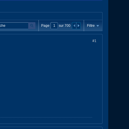
Page
sur
700
Filtre
#1