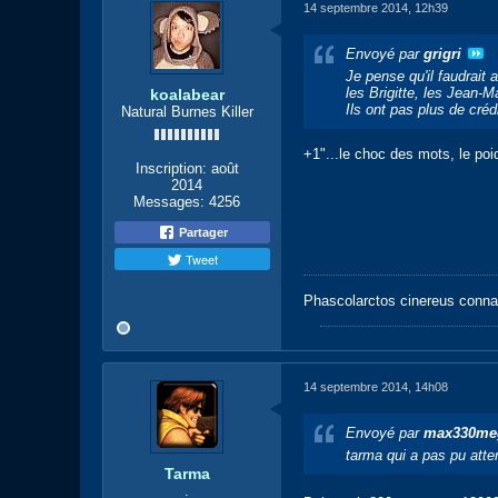
14 septembre 2014, 12h39
Envoyé par
grigri
Je pense qu'il faudrait 
les Brigitte, les Jean-M
koalabear
Ils ont pas plus de crédi
Natural Burnes Killer
+1"...le choc des mots, le poi
Inscription:
août
2014
Messages:
4256
Partager
Tweet
Phascolarctos cinereus conna
14 septembre 2014, 14h08
Envoyé par
max330me
tarma qui a pas pu attendr
Tarma
.