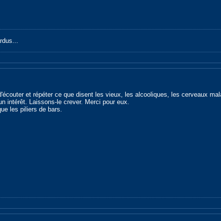
rdus...
r d'écouter et répéter ce que disent les vieux, les alcooliques, les cerveaux ma
un intérêt. Laissons-le crever. Merci pour eux.
que les piliers de bars.