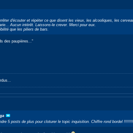
arrêter d'écouter et répéter ce que disent les vieux, les alcooliques, les cerv
arie... Aucun intérêt. Laissons-le crever. Merci pour eux.
bilité que les piliers de bars.
ds des paupières..."
rdus...
ga
e 5 posts de plus pour cloturer le topic inquisition. Chiffre rond bordel !!!!!!!!!!!!