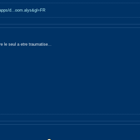
e/apps/d...oom.alys&gl=FR
e le seul a etre traumatise...