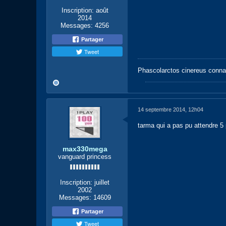
Inscription:
août
2014
Messages:
4256
Partager
Tweet
Phascolarctos cinereus conna
14 septembre 2014, 12h04
tarma qui a pas pu attendre 5 pos
max330mega
vanguard princess
Inscription:
juillet
2002
Messages:
14609
Partager
Tweet