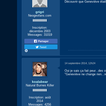
Découvrir que Geneviève était
grigri
Neogeofans.com
Inscription:
décembre 2003
Messages:
31019
Partager
Tweet
14 septembre 2014, 12h24
Oui je sais ça fait peur...des
"Geneviève ne change rien...
koalabear
Natural Burnes Killer
Inscription:
août
2014
Messages:
4256