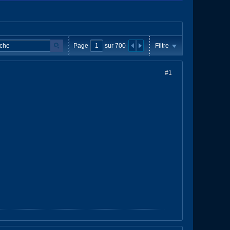
Page
sur
700
Filtre
#1