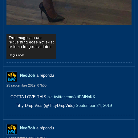
NeoBob
a répondu
25 septembre 2019, 07h55
GOTTA LOVE THIS
pic.twitter.com/ztiPAlHnKK
— Titty Drop Vids (@TittyDropVids)
September 24, 2019
NeoBob
a répondu