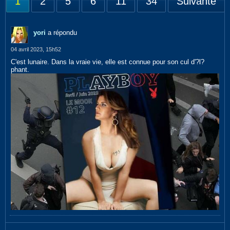
1
2
5
6
11
34
Suivante
yori
a répondu
04 avril 2023, 15h52
C'est lunaire. Dans la vraie vie, elle est connue pour son cul d'?l?
phant.