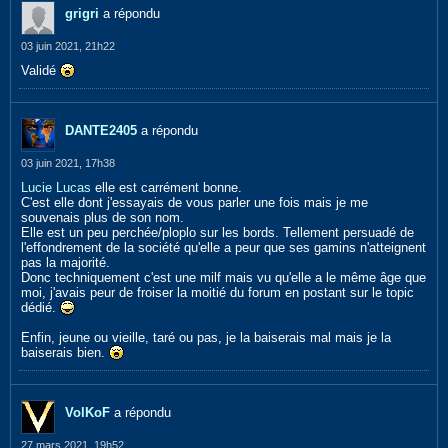
grigri
a répondu
03 juin 2021, 21h22
Validé
DANTE2405
a répondu
03 juin 2021, 17h38
Lucie Lucas
elle est carrément bonne.
C'est elle dont j'essayais de vous parler une fois mais je me
souvenais plus de son nom.
Elle est un peu perchée/ploplo sur les bords. Tellement persuadé de
l'effondrement de la société qu'elle a peur que ses gamins n'atteignent
pas la majorité.
Donc techniquement c'est une milf mais vu qu'elle a le même âge que
moi, j'avais peur de froiser la moitié du forum en postant sur le topic
dédié.
Enfin, jeune ou vieille, taré ou pas, je la baiserais mal mais je la
baiserais bien.
VolKoF
a répondu
27 mars 2021, 19h52