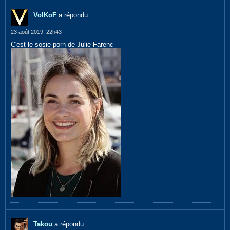
VolKoF
a répondu
23 août 2019, 22h43
C'est le sosie porn de Julie Farenc
Takou
a répondu