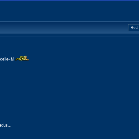
celle-là!
rdus...