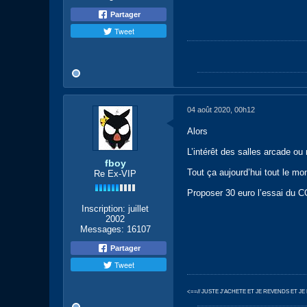
Partager
Tweet
04 août 2020, 00h12
Alors
L’intérêt des salles arcade ou
fboy
Tout ça aujourd’hui tout le mo
Re Ex-VIP
Proposer 30 euro l’essai du CO
Inscription:
juillet
2002
Messages:
16107
Partager
Tweet
<==// JUSTE J'ACHETE ET JE REVENDS ET J