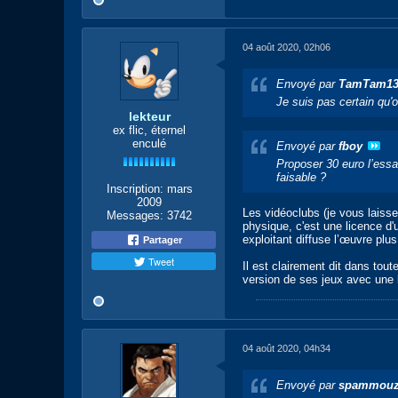
04 août 2020, 02h06
Envoyé par
TamTam1
Je suis pas certain qu'o
lekteur
ex flic, éternel
enculé
Envoyé par
fboy
Proposer 30 euro l’essa
faisable ?
Inscription:
mars
2009
Les vidéoclubs (je vous laisse
Messages:
3742
physique, c'est une licence d'
exploitant diffuse l’œuvre plus 
Partager
Tweet
Il est clairement dit dans tou
version de ses jeux avec une l
04 août 2020, 04h34
Envoyé par
spammou