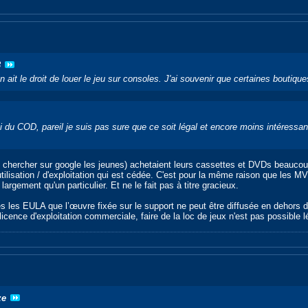
3
n ait le droit de louer le jeu sur consoles. J'ai souvenir que certaines boutiq
i du COD, pareil je suis pas sure que ce soit légal et encore moins intéressa
 chercher sur google les jeunes) achetaient leurs cassettes et DVDs beaucoup 
utilisation / d'exploitation qui est cédée. C'est pour la même raison que les
largement qu'un particulier. Et ne le fait pas à titre gracieux.
tes les EULA que l’œuvre fixée sur le support ne peut être diffusée en dehors 
icence d'exploitation commerciale, faire de la loc de jeux n'est pas possible 
ze