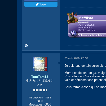
Tweet
03 août 2020, 22h37
Je suis pas certain qu'on ait l
Même en dehors de ça, malgré l'
Puis attention l'investissement
TamTam13
vols et détériorations potentiel
生きることは戦うこ
とさ
Sous forme d'asso qui se monter
Inscription:
mars
2005
Messages:
6056