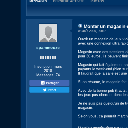
MESSAGES
DERNIÈRE ACTIVITÉ
PHOTOS
Monter un magasin-sa
03 août 2020, 09h18
Ouvrir un magasin de jeux vid
avec une connexion ultra rapi
spammouze
.
Magasin avec des sessions de
pour 30 euros, ils peuvent fini
Magasin qui fait également sa
Inscription:
mars
payants le week-end (bien sur 
2018
Il faudrait que la salle est u
Messages:
74
Si on résume, le magasin fait
Partager
Tweet
Avec de la bonne pub (tracts,
les jeux pas chers et donc le
Je ne suis pas quelqu'un de tr
magasin.
Selon vous, ça pourrait march
Dernière modification par
spa