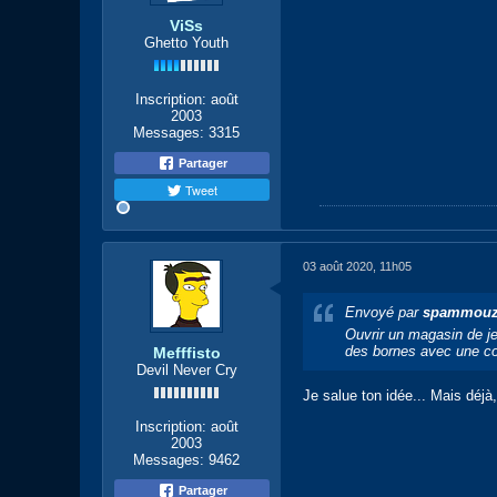
ViSs
Ghetto Youth
Inscription:
août
2003
Messages:
3315
Partager
Tweet
03 août 2020, 11h05
Envoyé par
spammou
Ouvrir un magasin de j
des bornes avec une con
Mefffisto
Devil Never Cry
Je salue ton idée... Mais déj
Inscription:
août
2003
Messages:
9462
Partager