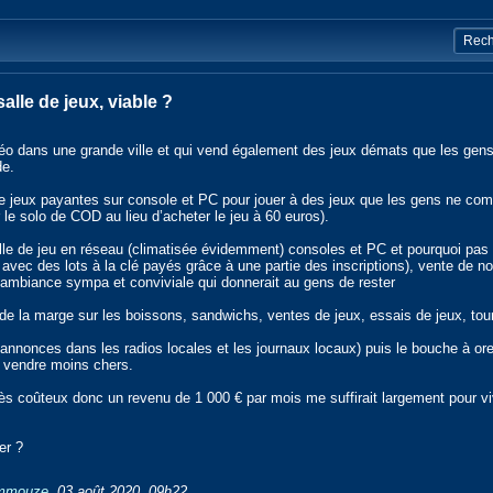
lle de jeux, viable ?
éo dans une grande ville et qui vend également des jeux démats que les gens
de.
 jeux payantes sur console et PC pour jouer à des jeux que les gens ne com
r le solo de COD au lieu d’acheter le jeu à 60 euros).
lle de jeu en réseau (climatisée évidemment) consoles et PC et pourquoi pas 
avec des lots à la clé payés grâce à une partie des inscriptions), vente de n
ne ambiance sympa et conviviale qui donnerait au gens de rester
 de la marge sur les boissons, sandwichs, ventes de jeux, essais de jeux, t
 annonces dans les radios locales et les journaux locaux) puis le bouche à or
s vendre moins chers.
ès coûteux donc un revenu de 1 000 € par mois me suffirait largement pour viv
er ?
mmouze
,
03 août 2020, 09h22
.