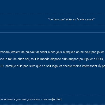
"un bon mot et tu as la vie sauve"
 réseaux étaient de pouvoir accéder à des jeux auxquels on ne peut pas jouer
nde le fait de chez soi, tout le monde dispose d’un support pour jouer à COD, F
D, pareil je suis pas sure que ce soit légal et encore moins intéressant 🤔 p
[/color]
E RACHETE PARCE QUE C BIEN QUAND MEME ...CREW \\==>