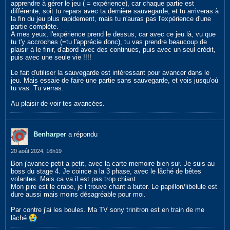
apprendre à gérer le jeu ( = expérience), car chaque partie est
différente; soit tu repars avec ta dernière sauvegarde, et tu arriveras à
la fin du jeu plus rapidement, mais tu n'auras pas l'expérience d'une
partie complète.
A mes yeux, l'expérience prend le dessus, car avec ce jeu là, vu que
tu t'y accroches (=tu l'apprécie donc), tu vas prendre beaucoup de
plaisir à le finir, d'abord avec des continues, puis avec un seul crédit,
puis avec une seule vie !!!!
Le fait d'utiliser la sauvegarde est intéressant pour avancer dans le
jeu. Mais essaie de faire une partie sans sauvegarde, et vois jusqu'où
tu vas. Tu verras.
Au plaisir de voir tes avancées.
Benharper
a répondu
20 août 2024, 16h19
Bon j'avance petit a petit, avec la carte memoire bien sur. Je suis au
boss du stage 4. Je coince a la 3 phase, avec le lâché de bêtes
volantes. Mais ca va il est pas trop chiant.
Mon pire est le crabe, je l trouve chant a buter. Le papillon/libelule est
dure aussi mais moins désagréable pour moi.
Par contre j'ai les boules. Ma TV sony trinitron est en train de me
lâché