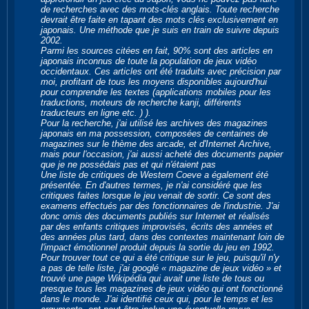
de recherches avec des mots-clés anglais. Toute recherche
devrait être faite en tapant des mots clés exclusivement en
japonais. Une méthode que je suis en train de suivre depuis
2002.
Parmi les sources citées en fait, 90% sont des articles en
japonais inconnus de toute la population de jeux vidéo
occidentaux. Ces articles ont été traduits avec précision par
moi, profitant de tous les moyens disponibles aujourd'hui
pour comprendre les textes (applications mobiles pour les
traductions, moteurs de recherche kanji, différents
traducteurs en ligne etc. ) ).
Pour la recherche, j'ai utilisé les archives des magazines
japonais en ma possession, composées de centaines de
magazines sur le thème des arcade, et d'Internet Archive,
mais pour l'occasion, j'ai aussi acheté des documents papier
que je ne possédais pas et qui n'étaient pas
Une liste de critiques de Western Coeve a également été
présentée. En d'autres termes, je n'ai considéré que les
critiques faites lorsque le jeu venait de sortir. Ce sont des
examens effectués par des fonctionnaires de l'industrie. J'ai
donc omis des documents publiés sur Internet et réalisés
par des enfants critiques improvisés, écrits des années et
des années plus tard, dans des contextes maintenant loin de
l'impact émotionnel produit depuis la sortie du jeu en 1992.
Pour trouver tout ce qui a été critique sur le jeu, puisqu'il n'y
a pas de telle liste, j'ai googlé « magazine de jeux vidéo » et
trouvé une page Wikipédia qui avait une liste de tous ou
presque tous les magazines de jeux vidéo qui ont fonctionné
dans le monde. J'ai identifié ceux qui, pour le temps et les