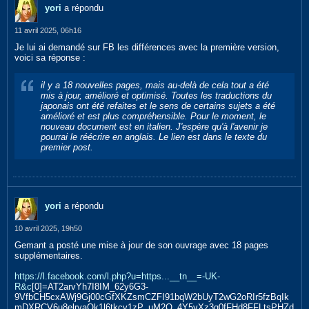
yori
a répondu
11 avril 2025, 06h16
Je lui ai demandé sur FB les différences avec la première version,
voici sa réponse :
il y a 18 nouvelles pages, mais au-delà de cela tout a été
mis à jour, amélioré et optimisé. Toutes les traductions du
japonais ont été refaites et le sens de certains sujets a été
amélioré et est plus compréhensible. Pour le moment, le
nouveau document est en italien. J'espère qu'à l'avenir je
pourrai le réécrire en anglais. Le lien est dans le texte du
premier post.
yori
a répondu
10 avril 2025, 19h50
Gemant a posté une mise à jour de son ouvrage avec 18 pages
supplémentaires.
https://l.facebook.com/l.php?u=https...__tn__=-UK-
R&c
[0]=AT2arvYh7I8IM_62y6G3-
9VfbCH5cxAWj9Gj00cGfXKZsmCZFI91bqW2bUyT2wG2oRIr5fzBqIk
mDXRCV6u8elrvaOk1l6tkcv1zP_uM2Q_4Y5vXz3g0fFHd8FFLtsPHZd