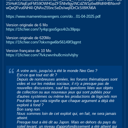
2SHoKGNqEptFMS9OWHGpZFSNhr8gyINCdZW1p5w8Rdf4HBNxmF
wQeQFvu6NH4I-QNAxZ55ncSeDsIwqIlDrCkSI8IKN6A
https://www.mameretroavengers.com/do...01-04-2025.pdf
Version originale de 6 Mo
https://1fichier.com/?y4qcgoo5gxs4r2s39pqu
Version originale de 620Mo
https://1fichier.com/?okxmgw6br56149f3qgmt
Version française de 10 Mo
https://1fichier.com/?lvkzwvnhu8cmisfvbjhy
A votre avis, jusqu'où a été le monde Neo Geo ?
Est-ce que tout est dit ?
Depuis de nombreuses années, les forums thématiques sont
vides et sur les médias sociaux, il n'y a presque pas de
nouvelles discussions, sauf les questions liées aux objets
de collection ou aux nouveaux jeux qui sont publiés pour
d'autres systèmes ou même les productions de logiciels non
Peut-être que cela signifie que chaque argument a déjà été
exploré à fond ?
Bon sang non.
Nous sommes loin de cet exploit qui, en fait, ne sera jamais
atteint.
Presque tout a été dit au Japon. Mais en dehors du pays du
soleil levant, un niveau d'approfondissement a été atteint qui