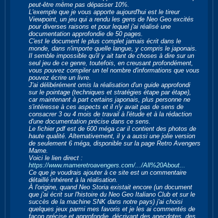
peut-être même pas dépasser 10%.
L'exemple que je vous apporte aujourd'hui est le tireur
Viewpoint, un jeu qui a rendu les gens de Neo Geo excités
pour diverses raisons et pour lequel j'ai réalisé une
documentation approfondie de 50 pages.
C'est le document le plus complet jamais écrit dans le
monde, dans n'importe quelle langue, y compris le japonais.
Il semble impossible qu'il y ait tant de choses à dire sur un
seul jeu de ce genre, toutefois, en creusant profondément,
vous pouvez compiler un tel nombre d'informations que vous
pouvez écrire un livre.
J'ai délibérément omis la réalisation d'un guide approfondi
sur le pointage (techniques et stratégies étape par étape),
car maintenant à part certains japonais, plus personne ne
s'intéresse à ces aspects et il n'y avait pas de sens de
consacrer 3 ou 4 mois de travail à l'étude et à la rédaction
d'une documentation précise dans ce sens.
Le fichier pdf est de 600 méga car il contient des photos de
haute qualité. Alternativement, il y a aussi une jolie version
de seulement 6 méga, disponible sur la page Retro Avengers
Mame.
Voici le lien direct :
https://www.mameretroavengers.com/.../All%20About...
Ce que je voudrais ajouter à ce site est un commentaire
détaillé inhérent à la réalisation.
À l'origine, quand Neo Storia existait encore (un document
que j'ai écrit sur l'histoire du Neo Geo Italiano Club et sur le
succès de la machine SNK dans notre pays) j'ai choisi
quelques jeux parmi mes favoris et je les ai commentés de
façon précise et approfondie, décrivant des anecdotes, des