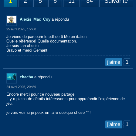
1
2
5
6
11
34
Suivante
Alexis_Mac_Coy
a répondu
25 avril 2025, 15h08
Je viens de parcourir le pdf de 6 Mo en italien.
Quelle référence! Quelle documentation.
Je suis fan absolu.
Bravo et merci Gemant
1
j'aime
chacha
a répondu
24 avril 2025, 20h59
Encore merci pour ce nouveau partage.
Il y a pleins de détails intéressants pour approfondir l’expérience de
jeu.
je vais voir si je peux en faire quelque chose ^^!
1
j'aime