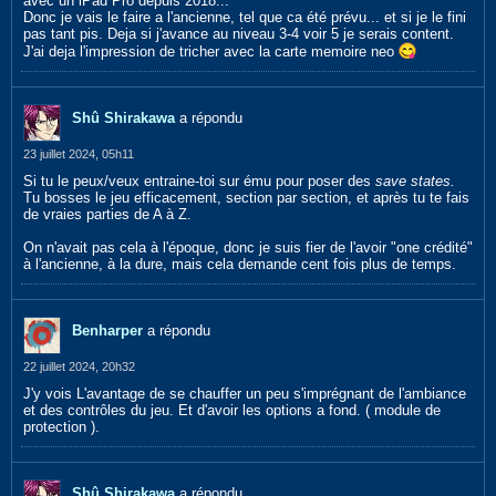
avec un iPad Pro depuis 2018...
Donc je vais le faire a l'ancienne, tel que ca été prévu... et si je le fini
pas tant pis. Deja si j'avance au niveau 3-4 voir 5 je serais content.
J'ai deja l'impression de tricher avec la carte memoire neo
Shû Shirakawa
a répondu
23 juillet 2024, 05h11
Si tu le peux/veux entraine-toi sur ému pour poser des
save states.
Tu bosses le jeu efficacement, section par section, et après tu te fais
de vraies parties de A à Z.
On n'avait pas cela à l'époque, donc je suis fier de l'avoir "one crédité"
à l'ancienne, à la dure, mais cela demande cent fois plus de temps.
Benharper
a répondu
22 juillet 2024, 20h32
J'y vois L'avantage de se chauffer un peu s'imprégnant de l'ambiance
et des contrôles du jeu. Et d'avoir les options a fond. ( module de
protection ).
Shû Shirakawa
a répondu