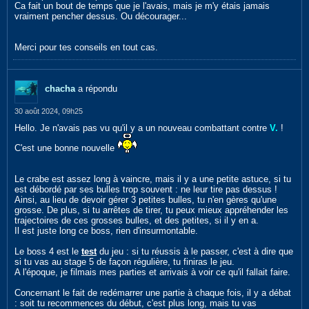
Ca fait un bout de temps que je l'avais, mais je m'y étais jamais
vraiment pencher dessus. Ou décourager...
Merci pour tes conseils en tout cas.
chacha
a répondu
30 août 2024, 09h25
Hello. Je n'avais pas vu qu'il y a un nouveau combattant contre
V.
!
C'est une bonne nouvelle
Le crabe est assez long à vaincre, mais il y a une petite astuce, si tu
est débordé par ses bulles trop souvent : ne leur tire pas dessus !
Ainsi, au lieu de devoir gérer 3 petites bulles, tu n'en gères qu'une
grosse. De plus, si tu arrêtes de tirer, tu peux mieux appréhender les
trajectoires de ces grosses bulles, et des petites, si il y en a.
Il est juste long ce boss, rien d'insurmontable.
Le boss 4 est le
test
du jeu : si tu réussis à le passer, c'est à dire que
si tu vas au stage 5 de façon régulière, tu finiras le jeu.
A l'époque, je filmais mes parties et arrivais à voir ce qu'il fallait faire.
Concernant le fait de redémarrer une partie à chaque fois, il y a débat
: soit tu recommences du début, c'est plus long, mais tu vas