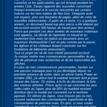
curiosités et les particularités qui ont émergé pendant les
années Club. J'avais rapporté des nouvelles concernant
l'impact émotionnel et le succès rencontrés par certains
matchs sur les fans italiens de Neo Geo. Viewpoint avait
son espace, pour une douzaine de pages, plein de coins de
nouvelles intéressantes. À partir de ce texte, il y a quelques
années, un document beaucoup plus précis a été élaboré qui
nécessitait environ 500 heures de travail pour être achevé.
Parce que pendant ces deux années de nouveaux matériaux
sont apparus, j'ai décidé de reprendre ce travail et en
seulement trois mois j'ai réalisé un document avec un
maximum d'exhaustivité C'est un peu comme par le passé,
les églises et les châteaux étaient construits sur les
fondations de bâtiments préexistants.
Tout ce projet est né de mon intérêt personnel exclusif.
Je voulais mettre mes connaissances personnelles du jeu,
afin de préserver mes recherches et de les transmettre aux
affiches.
En plus de mes connaissances personnelles, basées sur
une passion maniaque pour ce jeu développé depuis sa
première annonce de sortie, dans un article Game Power en
octobre 1992, j'ai utilisé tout le matériel existant dont je peux
trouver des traces. On notera, à la fin du document, la liste
des sources utilisées. Précis qu'en ce qui concerne les jeux
vidéo créés au Japon, plus de 90% du matériel existant
distribué dans le monde est concentré sur le territoire
japonais. En dehors du Japon, vous trouvez peu ou rien,
souvent seulement des commentaires superficiels et des
commentaires de première main. En gros, si vous voulez
approfondir un jeu créé au Japon, vous ne pouvez pas faire