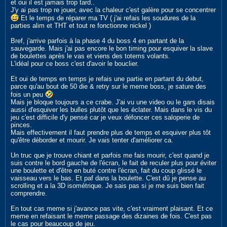
et oui il est jamais trop tard..
J'y ai pas trop re jouer, avec la chaleur c'est galère pour se concentrer
Et le temps de réparer ma TV ( j'ai refais les soudures de la
parties alim et THT et tout re fonctionne nickel )
Bref, j'arrive parfois à la phase 4 du boss 4 en partant de la
sauvegarde. Mais j'ai pas encore le bon timing pour esquiver la slave
de boulettes après le vas et viens des totems volants.
L'idéal pour ce boss c'est d'avoir le bouclier.
Et oui de temps en temps je refais une partie en partant du debut,
parce qu'au bout de 50 die & retry sur le meme boss, je sature des
fois un peu
Mais je bloque toujours a ce crabe. J'ai vu une video ou le gars disais
aussi d'esquiver les bulles plutôt que les éclater. Mais dans le vis du
jeu c'est difficile d'y pensé car je veux défoncer ces saloperie de
pinces.
Mais effectivement il faut prendre plus de temps et esquiver plus tôt
qu'être déborder et mourir. Je vais tenter d'améliorer ca.
Un truc que je trouve chiant et parfois me fais mourir, c'est quand je
suis contre le bord gauche de l'écran, le fait de reculer plus pour éviter
une boulette et d'être en buté contre l'écran, fait du coup glissé le
vaisseau vers le bas. Et paf dans la boulette. C'est dû je pense au
scrolling et a la 3D isométrique. Je sais pas si je me suis bien fait
comprendre.
En tout cas meme si j'avance pas vite, c'est vraiment plaisant. Et ce
meme en refaisant le meme passage des dizaines de fois. C'est pas
le cas pour beaucoup de jeu.