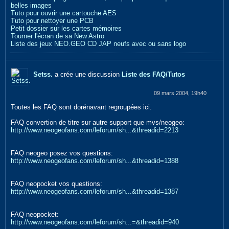
belles images
Tuto pour ouvrir une cartouche AES
Tuto pour nettoyer une PCB
Petit dossier sur les cartes mémoires
Tourner l'écran de sa New Astro
Liste des jeux NEO.GEO CD JAP neufs avec ou sans logo
Setss.
a crée une discussion
Liste des FAQ/Tutos
09 mars 2004, 19h40
Toutes les FAQ sont dorénavant regroupées ici.
FAQ convertion de titre sur autre support que mvs/neogeo:
http://www.neogeofans.com/leforum/sh...&threadid=2213
FAQ neogeo posez vos questions:
http://www.neogeofans.com/leforum/sh...&threadid=1388
FAQ neopocket vos questions:
http://www.neogeofans.com/leforum/sh...&threadid=1387
FAQ neopocket:
http://www.neogeofans.com/leforum/sh...=&threadid=940