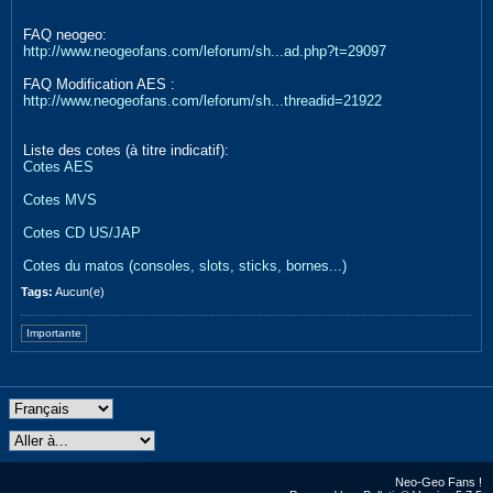
FAQ neogeo:
http://www.neogeofans.com/leforum/sh...ad.php?t=29097
FAQ Modification AES :
http://www.neogeofans.com/leforum/sh...threadid=21922
Liste des cotes (à titre indicatif):
Cotes AES
Cotes MVS
Cotes CD US/JAP
Cotes du matos (consoles, slots, sticks, bornes...)
Tags:
Aucun(e)
Importante
Neo-Geo Fans !