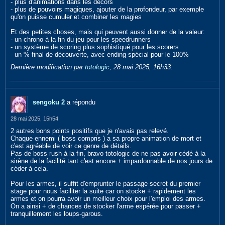
- plus d'animations dans les décors
- plus de pouvoirs magiques, ajouter de la profondeur, par exemple
qu'on puisse cumuler et combiner les magies
Et des petites choses, mais qui peuvent aussi donner de la valeur:
- un chrono à la fin du jeu pour les speedrunners
- un système de scoring plus sophistiqué pour les scorers
- un % final de découverte, avec ending spécial pour le 100%
Dernière modification par
totologic
,
28 mai 2025, 16h33
.
sengoku 2
a répondu
28 mai 2025, 15h54
2 autres bons points positifs que je n'avais pas relevé.
Chaque ennemi ( boss compris ) a sa propre animation de mort et
c'est agréable de voir ce genre de détails.
Pas de boss rush à la fin, bravo totologic de ne pas avoir cédé à la
sirène de la facilité tant c'est encore + impardonnable de nos jours de
céder à cela.
Pour les armes, il suffit d'emprunter le passage secret du premier
stage pour nous faciliter la suite car on stocke + rapidement les
armes et on pourra avoir un meilleur choix pour l'emploi des armes.
On a ainsi + de chances de stocker l'arme espérée pour passer +
tranquillement les loups-garous.