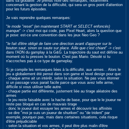
dans sa globalité. Je prends note des remarques, notamment
concernant la gestion de la difficulté, qui sera un gros point d'attention
pour les futurs épisodes.
Je vais reprendre quelques remarques:
"
le mode "reset" (en maintenant START et SELECT enfoncés)
manque
" -> c'est moi qui code, pas Pixel Heart, alors la question que
je pose: est-ce une convention dans les jeux Neo Geo ?
"
le fait d'être obligé de faire une direction avant d'appuyer sur le
bouton saut, sinon on saute sur place. Aille que c'est chiant
" -> c'est
dans l'ADN du gamplay à la G&G. La trajectoire du saut est définie au
moment où tu presses le bouton. C'est pas Mario. Désolé si tu
n'accroches pas à ce type de gameplay.
Si je compile les remarques liées à la difficulté, aux armes... Alors le
jeu a globalement été pensé dans son game et level design pour que:
- chaque arme ait un intérêt, selon la situation. Ne pas vous étonner
si un passage vous parait facile parce que vous avez telle arme,
difficile si vous utiliser telle autre.
- chaque partie est différente, justement liée au tirage aléatoire des
armes
- le jeu reste faisable avec la hache de base, pour que le le joueur ne
reste pas bloqué en cas de mauvais tirage
- donc le joueur doit essayer les armes et découvrir les affinités
- se dire "moi je suis un joueur de shuriken" ou "de trident" par
exemple, pourquoi pas, mais dans certaines situations, cela risque
d'être préjudiciable
- selon la situation et vos armes, il peut être plus malin d'être