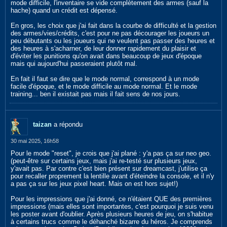
mode difficile, l'inventaire se vide complètement des armes (sauf la
hache) quand un crédit est dépensé.
En gros, les choix que j'ai fait dans la courbe de difficulté et la gestion
des armes/vies/crédits, c'est pour ne pas décourager les joueurs un
peu débutants ou les joueurs qui ne veulent pas passer des heures et
des heures à s'acharner, de leur donner rapidement du plaisir et
d'éviter les punitions qu'on avait dans beaucoup de jeux d'époque
mais qui aujourd'hui passeraient plutôt mal.
En fait il faut se dire que le mode normal, correspond à un mode
facile d'époque, et le mode difficile au mode normal. Et le mode
training... ben il existait pas mais il fait sens de nos jours.
taizan
a répondu
30 mai 2025, 16h58
Pour le mode "reset", je crois que j'ai plané : y'a pas ça sur neo geo.
(peut-être sur certains jeux, mais j'ai re-testé sur plusieurs jeux,
y'avait pas. Par contre c'est bien présent sur dreamcast, j'utilise ça
pour recaller proprement la lentille avant d'éteindre la console, et il n'y
a pas ça sur les jeux pixel heart. Mais on est hors sujet!)
Pour les impressions que j'ai donné, ce n'étaient QUE des premières
impressions (mais elles sont importantes, c'est pourquoi je suis venu
les poster avant d'oublier. Après plusieurs heures de jeu, on s'habitue
à certains trucs comme le déhanché bizarre du héros. Je comprends