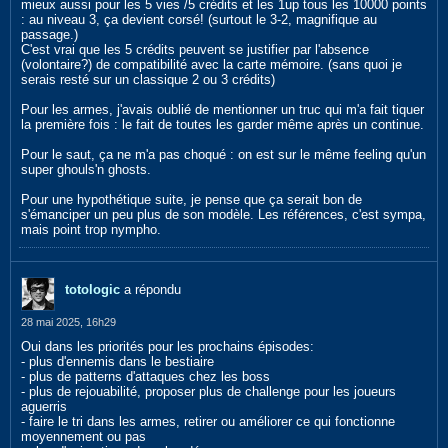
mieux aussi pour les 5 vies /5 crédits et les 1up tous les 10000 points
: au niveau 3, ça devient corsé! (surtout le 3-2, magnifique au
passage.)
C'est vrai que les 5 crédits peuvent se justifier par l'absence
(volontaire?) de compatibilité avec la carte mémoire. (sans quoi je
serais resté sur un classique 2 ou 3 crédits)
Pour les armes, j'avais oublié de mentionner un truc qui m'a fait tiquer
la première fois : le fait de toutes les garder même après un continue.
Pour le saut, ça ne m'a pas choqué : on est sur le même feeling qu'un
super ghouls'n ghosts.
Pour une hypothétique suite, je pense que ça serait bon de
s'émanciper un peu plus de son modèle. Les références, c'est sympa,
mais point trop nympho.
totologic
a répondu
28 mai 2025, 16h29
Oui dans les priorités pour les prochains épisodes:
- plus d'ennemis dans le bestiaire
- plus de patterns d'attaques chez les boss
- plus de rejouabilité, proposer plus de challenge pour les joueurs
aguerris
- faire le tri dans les armes, retirer ou améliorer ce qui fonctionne
moyennement ou pas