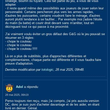
stratège, bourrin ou fuyard. Cela fait partie du jeu, à vous de vous
adapter.
- il reste quand même des possibilités aux joueurs de jouer selon leur
personnalité. Certains pencheront plus vers les armes rapides,
d'autres les puissantes, certains voudront faire le ménage, d'autres
auront plutôt tendance à se faufiler... Par exemple moi j'adore l'étoile
du matin (la batte) et courir droit devant sans m'arrêter, tout en
dézinguant tout ce qui passe à ma proximité.
J'ai vraiment voulu éviter un gros défaut des G&G où le jeu pouvait se
résumer en 3 règles:
- chope le couteau
- chope le couteau
- chope le couteau !!!!!
Là on a plus de subtilités, plus d'approches différentes et
complémentaires, chaque partie est différente et il vous faudra faire
preuve d'adaptation.
Dernière modification par
totologic
,
28 mai 2025, 09h48
.
Adol
a répondu
28 mai 2025, 06h19
Perso toujours rien reçu, mais j'ai compris, j'ai pris aussila version
DC, donc je suis puni d'acheter davantage et de les aider, en étant
livré en dernier. Génial.