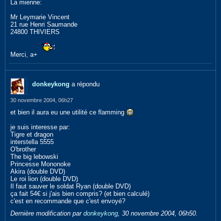
La mienne:
Mr Leymarie Vincent
21 rue Henri Saumande
24800 THIVIERS
Merci, a+
donkeykong
a répondu
30 novembre 2004, 06h27
et bien il aura eu une utilité ce flamming
je suis interesse par:
Tigre et dragon
interstella 5555
O'brother
The big lebowski
Princesse Mononoke
Akira (double DVD)
Le roi lion (double DVD)
Il faut sauver le soldat Ryan (double DVD)
ça fait 54€ si j'ais bien compris? (et bien calculé)
c'est en recommande que c'est envoyé?
Dernière modification par
donkeykong
,
30 novembre 2004, 06h50
.