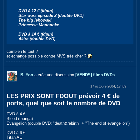
DVD à 12 € (fdpin)
Star wars episode 2 (double DVD)
The big lebowski
Princesse Mononoke
DVD à 14 € (fdpin)
Akira (double DVD)
combien le tout ?
et echange possible contre MVS trés cher ?
B. Yoo
a crée une discussion
[VENDS] films DVDs
17 octobre 2004, 17h39
LES PRIX SONT FDOUT prévoir 4 € de
ports, quel que soit le nombre de DVD
DVD à 4 €
Blood (manga)
Evangelion (double DVD: "death&rebirth" + "The end of evangelion")
DVD à 6 €
Titan AE