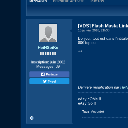
MESSAGES
DERNIÈRE ACTIVITÉ
PHOTOS
[VDS] Flash Masta Lin
15 janvier 2018, 21h38
Bonjour, tout est dans l'intitul
80€ fdp out
HeiNSpiKe
++
Inscription:
juin 2002
Messages:
39
Partager
Tweet
Dernière modification par
Hei
eAsy cOMe !!
eAsy Go !!
Tags:
Aucun(e)