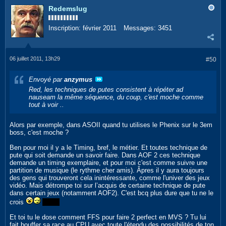
Redemslug
Inscription:
février 2011
Messages:
3451
06 juillet 2011, 13h29
#50
Envoyé par
anzymus
Red, les techniques de putes consistent à répéter ad
nauseam la même séquence, du coup, c'est moche comme
tout à voir ..
Alors par exemple, dans ASOII quand tu utilises le Phenix sur le 3em
boss, c'est moche ?
Ben pour moi il y a le Timing, bref, le métier. Et toutes technique de
pute qui soit demande un savoir faire. Dans AOF 2 ces technique
demande un timing exemplaire, et pour moi c'est comme suivre une
partition de musique (le rythme cher amis). Âpres il y aura toujours
des gens qui trouveront cela inintéressante, comme l'univer des jeux
vidéo. Mais détrompe toi sur l’acquis de certaine technique de pute
dans certain jeux (notamment AOF2). C'est bcq plus dure que tu ne le
crois
Amen
Et toi tu le dose comment FFS pour faire 2 perfect en MVS ? Tu lui
fait bouffer sa race au CPU avec toute l'étendu des possibilités de ton