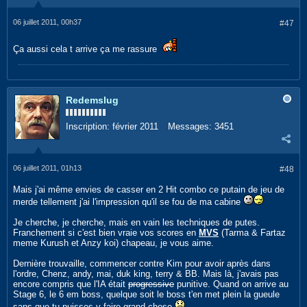
06 juillet 2011, 00h37
#47
Ça aussi cela t arrive ça me rassure
Redemslug
Inscription:
février 2011
Messages:
3451
06 juillet 2011, 01h13
#48
Mais j'ai même envies de casser en 2 Hit combo ce putain de jeu de
merde tellement j'ai l'impression qu'il se fou de ma cabine
Je cherche, je cherche, mais en vain les techniques de putes.
Franchement si c'est bien vraie vos scores en
MVS
(Tarma & Fartaz
meme Kurush et Anzy koi) chapeau, je vous aime.
Dernière trouvaille, commencer contre Kim pour avoir après dans
l'ordre, Chenz, andy, mai, duk king, terry & BB. Mais là, j'avais pas
encore compris que l'IA était
progressive
punitive. Quand on arrive au
Stage 6, le 6 em boss, quelque soit le boss t'en met plein la gueule
sans que tu puisses y faire grand chose