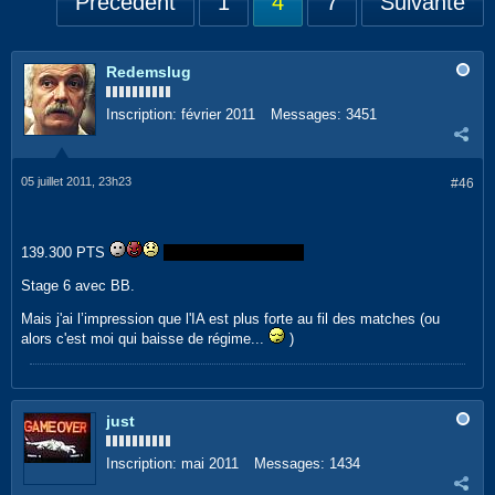
Précédent
1
4
7
Suivante
Redemslug
Inscription:
février 2011
Messages:
3451
05 juillet 2011, 23h23
#46
139.300 PTS
Quel jeu de merde bis
Stage 6 avec BB.
Mais j'ai l’impression que l'IA est plus forte au fil des matches (ou
alors c'est moi qui baisse de régime...
)
just
Inscription:
mai 2011
Messages:
1434