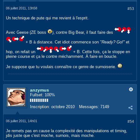
06 juillet 2011, 13h58
#53
Un technique de pute qui me revient à l'esprit.
Avec Geese (ZE boss
), contre Big Bear, il faut faire des
+ B à distance. Cet idiot commence son
"Ready? Go!"
et
hop, on refait un
+ B. Cette fois, ça le stoppe en
pleine course et ça le contre méchamment. À faire en boucle.
Je suppose que tu voulais connaître ce genre de surnoiserie.
anzymus
Fullset: 100%
Inscription:
octobre 2010
Messages:
7149
06 juillet 2011, 14h01
#54
Je remets pas en cause la complexité des manipulations et timing,
jdis juste que c'est moche, surnois, mais moche.