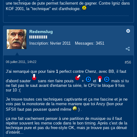
une technique de pute permet facilement de gagner. Contre Igniz dans
KOF 2001, la "technique" est d'anthologie.
Redemslug
Inscription:
février 2011
Messages:
3451
06 juillet 2011, 14h22
#56
J'ai remarqué que pour faire
1
perfect contre Chenz, avec BB, il faut
d'abord sauter
sans rien faire pouis
+
et
mais si tu
ne fait pas le saut avant d'entamer ta série, le CPU te bloque 9 fois
sur 10 :(
Je trouve toutes ces techniques captivante et ça me fascine et je ne
vois pas la monotonie de la meme maniere que toi Anzy (bon pour
SFSII faut pas pousser quand même
) .
ça me fait vachement penser à une partition de musique ou il faut
répéter souvent les meme code dans le bon timing. Après c'est de la
technique pure et pas du free-style OK, mais je trouve pas ça dénué
d’intérêt...