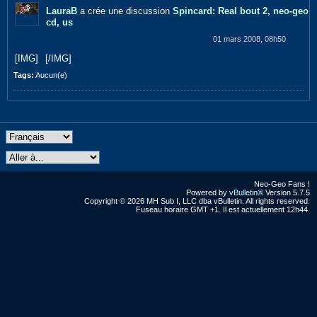
LauraB
a crée une discussion
Spincard: Real bout 2, neo-geo
cd, us
01 mars 2008, 08h50
[IMG]
[/IMG]
Tags:
Aucun(e)
Neo-Geo Fans !
Powered by
vBulletin®
Version 5.7.5
Copyright © 2026 MH Sub I, LLC dba vBulletin. All rights reserved.
Fuseau horaire GMT +1. Il est actuellement 12h44.