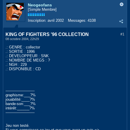
Neogeofans
[Simple Membre]
Inscription:
avril 2002
Messages:
4108
KING OF FIGHTERS '96 COLLECTION
#1
08 octobre 2004, 22h29
.: GENRE : collector
.: SORTIE : 1996
.: DEVELOPPEUR : SNK
.: NOMBRE DE MEGS : ?
.: NGH : 229
.: DISPONIBLE : CD
-------------------------
graphisme:___?%
jouabilité:____?%
bande-son:___?%
intérêt:______?%
-------------------------
Jeu non testé.
Si vous connaissez ce jeu et que vous avez un avis =>