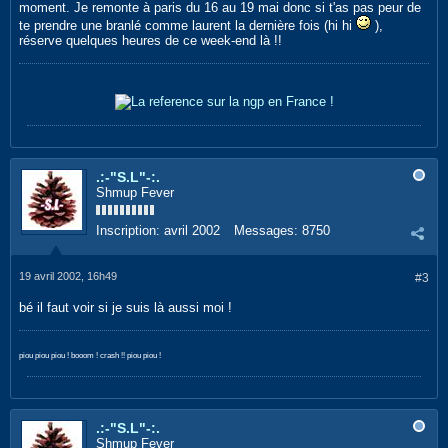
moment. Je remonte à paris du 16 au 19 mai donc si t'as pas peur de
te prendre une branlé comme laurent la dernière fois (hi hi
),
réserve quelques heures de ce week-end là !!
.:-"S.L"-:.
Shmup Fever
Inscription:
avril 2002
Messages:
8750
19 avril 2002, 16h49
#3
bé il faut voir si je suis là aussi moi !
piou piou piou ! booom ! crash !! piou piou !
.:-"S.L"-:.
Shmup Fever