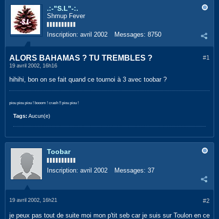
.:-"S.L"-:.
Shmup Fever
Inscription:
avril 2002
Messages:
8750
ALORS BAHAMAS ? TU TREMBLES ?
#1
19 avril 2002, 16h16
hihihi, bon on se fait quand ce tournoi à 3 avec toobar ?
piou piou piou ! booom ! crash !! piou piou !
Tags:
Aucun(e)
Toobar
Inscription:
avril 2002
Messages:
37
19 avril 2002, 16h21
#2
je peux pas tout de suite moi mon p'tit seb car je suis sur Toulon en ce