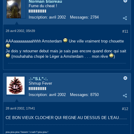
Norman blaireau
Fume du cheat !
Inscription:
avril 2002
Messages:
2784
28 avril 2002, 05h39
#11
AAAaaaaaaaaahhhh Amsterdam
Une ville vraiment trop chouette
Je dois y retourner debut mais je sais pas encore quand donc qui sait
(mouhahaha chopé le Léger a Amsterdam . . . mon rêve
)
.:-"S.L"-:.
Shmup Fever
Inscription:
avril 2002
Messages:
8750
28 avril 2002, 17h41
#12
CE BON VIEUX CLOCHER QUI REGNE AU DESSUS DE L'EAU.......
piou piou piou ! booom ! crash !! piou piou !