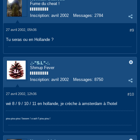
Fume du cheat !
Inscription:
avril 2002
Messages:
2784
27 avril 2002, 05h36
#9
Tu seras ou en Hollande ?
.:-"S.L"-:.
Shmup Fever
Inscription:
avril 2002
Messages:
8750
27 avril 2002, 12h36
#10
wé 8 / 9 / 10 / 11 en hollande, je crèche à amsterdam à l'hotel
piou piou piou ! booom ! crash !! piou piou !