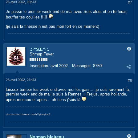
26 avril 2002, 19h43
#7
Je passe le premier week end de mai avec Sets alors et on te feras
bouffer tes couilles !!!!!
(je sais la finesse n est pas mon fort en ce moment)
.:-"S.L"-:.
Shmup Fever
Inscription:
avril 2002
Messages:
8750
26 avril 2002, 21h43
#8
laissez tomber les week end avec moi les gars.....je suis rarement là,
premier week end de mai je suis à Rennes + Frejus, apres hollande,
apres moscou et apres....oh tiens j'suis là
piou piou piou ! booom ! crash !! piou piou !
Norman blaireau