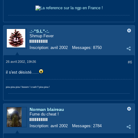
.:-"S.L"-:.
Shmup Fever
Inscription:
avril 2002
Messages:
8750
26 avril 2002, 19h36
#6
il s'est désisté......
piou piou piou ! booom ! crash !! piou piou !
Norman blaireau
Fume du cheat !
Inscription:
avril 2002
Messages:
2784