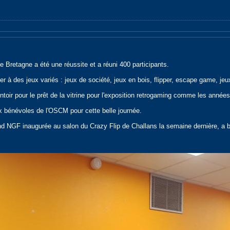
de Bretagne a été une réussite et a réuni 400 participants.
uer à des jeux variés : jeux de société, jeux en bois, flipper, escape game, jeu
toir pour le prêt de la vitrine pour l'exposition retrogaming comme les année
x bénévoles de l'OSCM pour cette belle journée.
d NGF inaugurée au salon du Crazy Flip de Challans la semaine dernière, a bie