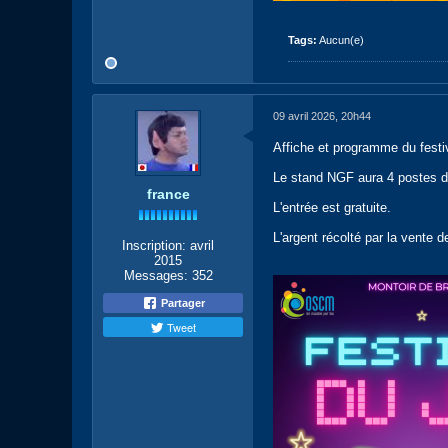
Tags:
Aucun(e)
09 avril 2026, 20h44
Affiche et programme du festi
Le stand NGF aura 4 postes d
france
L'entrée est gratuite.
L'argent récolté par la vente d
Inscription:
avril
2015
Messages:
352
Partager
Tweet