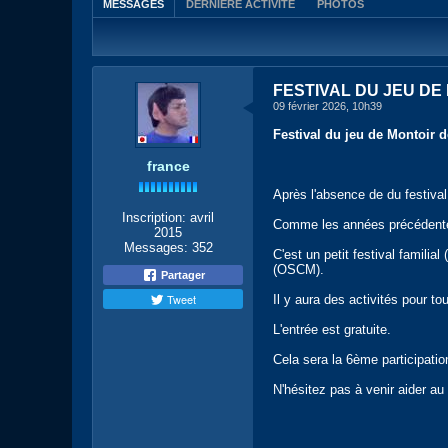
MESSAGES
DERNIÈRE ACTIVITÉ
PHOTOS
FESTIVAL DU JEU DE 
09 février 2026, 10h39
Festival du jeu de Montoir d
france
Après l'absence de du festival
Inscription:
avril
Comme les années précédentes,
2015
Messages:
352
C'est un petit festival familia
(OSCM).
Partager
Tweet
Il y aura des activités pour to
L'entrée est gratuite.
Cela sera la 6ème participati
N'hésitez pas à venir aider a