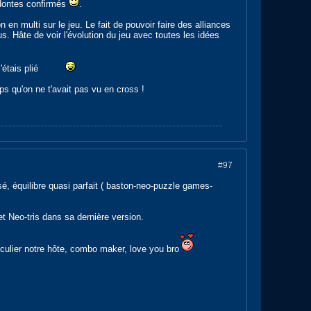
odontes confirmés
.
n en multi sur le jeu. Le fait de pouvoir faire des alliances
s. Hâte de voir l'évolution du jeu avec toutes les idées
'étais plié
ps qu'on ne t'avait pas vu en cross !
#97
sé, équilibre quasi parfait ( baston-neo-puzzle games-
et Neo-tris dans sa dernière version.
culier notre hôte, combo maker, love you bro