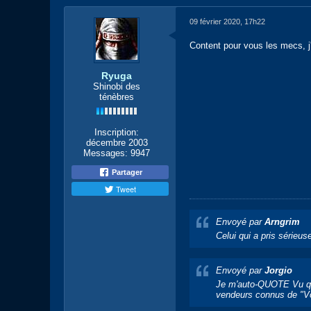
09 février 2020, 17h22
Content pour vous les mecs, j
Ryuga
Shinobi des
ténèbres
Inscription:
décembre 2003
Messages:
9947
Partager
Tweet
Envoyé par
Arngrim
Celui qui a pris sérieus
Envoyé par
Jorgio
Je m'auto-QUOTE Vu qu'o
vendeurs connus de "Vol