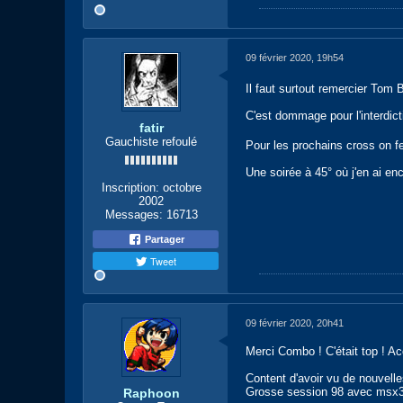
09 février 2020, 19h54
Il faut surtout remercier Tom B
C'est dommage pour l'interdic
fatir
Gauchiste refoulé
Pour les prochains cross on fe
Une soirée à 45° où j'en ai enc
Inscription:
octobre
2002
Messages:
16713
Partager
Tweet
09 février 2020, 20h41
Merci Combo ! C'était top ! Ac
Content d'avoir vu de nouvelles
Grosse session 98 avec msx33 q
Raphoon