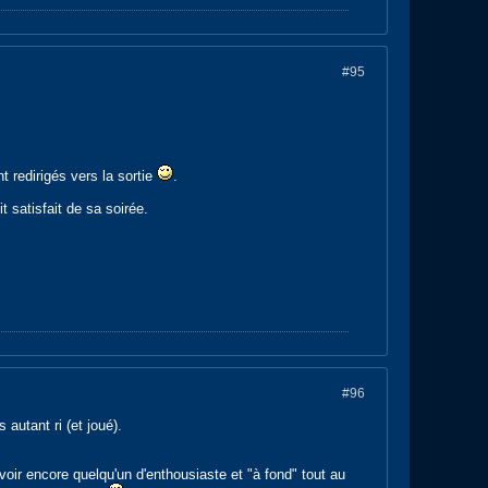
#95
t redirigés vers la sortie
.
t satisfait de sa soirée.
#96
autant ri (et joué).
oir encore quelqu'un d'enthousiaste et "à fond" tout au