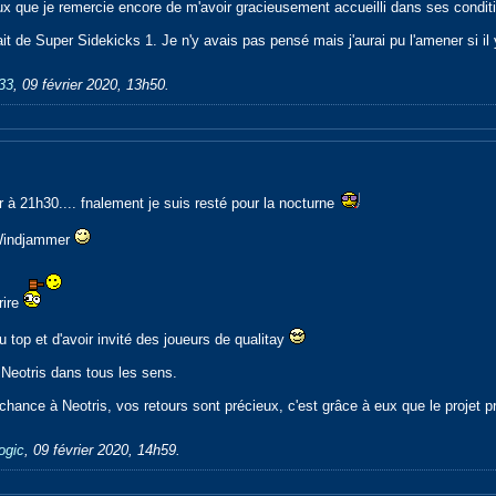
ieux que je remercie encore de m'avoir gracieusement accueilli dans ses condit
 de Super Sidekicks 1. Je n'y avais pas pensé mais j'aurai pu l'amener si il 
33
,
09 février 2020, 13h50
.
r à 21h30.... fnalement je suis resté pour la nocturne
à Windjammer
rire
 top et d'avoir invité des joueurs de qualitay
 Neotris dans tous les sens.
chance à Neotris, vos retours sont précieux, c'est grâce à eux que le projet p
logic
,
09 février 2020, 14h59
.