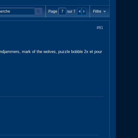
Page
sur
7
Filtre
#91
 windjammers, mark of the wolves, puzzle bobble 2x et pour