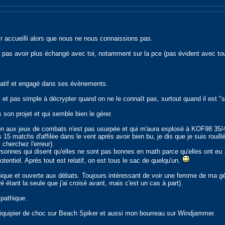
ir accueilli alors que nous ne nous connaissions pas.
 pas avoir plus échangé avec toi, notamment sur la pce (pas évident avec to
tif et engagé dans ses évènements.
u" et pas simple à décrypter quand on ne le connaît pas, surtout quand il est 
s son projet et qui semble bien le gérer.
on aux jeux de combats n'est pas usurpée et qui m'aura explosé à KOF98 35/40
15 matchs d'affilée dans le vent après avoir bien bu, je dis que je suis rouillé
 cherchez l'erreur).
onnes qui disent qu'elles ne sont pas bonnes en math parce qu'elles ont eu 
entiel. Après tout est relatif, on est tous le sac de quelqu'un.
ue et ouverte aux débats. Toujours intéressant de voir une femme de ma gén
 étant la seule que j'ai croisé avant, mais c'est un cas à part).
mpathique.
oéquipier de choc sur Beach Spiker et aussi mon bourreau sur Windjammer.