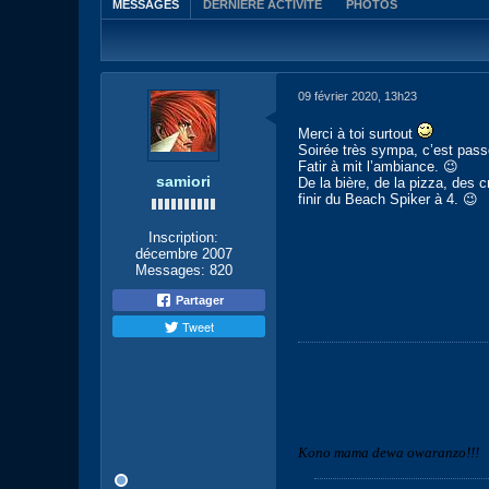
MESSAGES
DERNIÈRE ACTIVITÉ
PHOTOS
09 février 2020, 13h23
Merci à toi surtout
Soirée très sympa, c’est passé
Fatir à mit l’ambiance. 😉
samiori
De la bière, de la pizza, des 
finir du Beach Spiker à 4. 😉
Inscription:
décembre 2007
Messages:
820
Partager
Tweet
Kono mama dewa owaranzo!!!