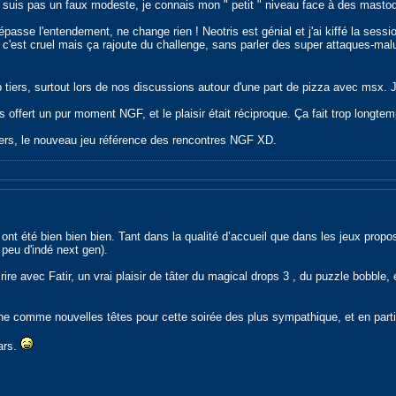
e suis pas un faux modeste, je connais mon " petit " niveau face à des mast
épasse l'entendement, ne change rien ! Neotris est génial et j'ai kiffé la sessio
r, c'est cruel mais ça rajoute du challenge, sans parler des super attaques-malu
p tiers, surtout lors de nos discussions autour d'une part de pizza avec msx. J
offert un pur moment NGF, et le plaisir était réciproque. Ça fait trop longtem
ers, le nouveau jeu référence des rencontres NGF XD.
 ont été bien bien bien. Tant dans la qualité d’accueil que dans les jeux propo
peu d'indé next gen).
ire avec Fatir, un vrai plaisir de tâter du magical drops 3 , du puzzle bobble, 
ne comme nouvelles têtes pour cette soirée des plus sympathique, et en parti
ars.