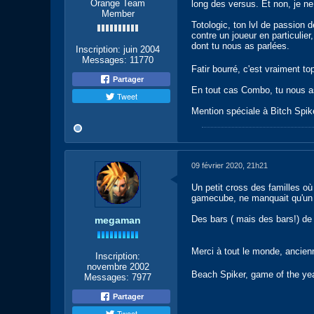
Orange Team
long des versus. Et non, je n
Member
Totologic, ton lvl de passion d
contre un joueur en particulie
dont tu nous as parlées.
Inscription:
juin 2004
Messages:
11770
Fatir bourré, c'est vraiment to
Partager
En tout cas Combo, tu nous as 
Tweet
Mention spéciale à Bitch Spik
09 février 2020, 21h21
Un petit cross des familles où
gamecube, ne manquait qu'un 
Des bars ( mais des bars!) de r
megaman
Merci à tout le monde, ancien
Inscription:
novembre 2002
Beach Spiker, game of the ye
Messages:
7977
Partager
Tweet