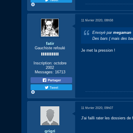
11 février 2020, 08h58
Envoyé par
megaman
Des bars ( mais des bars
fatir
Gauchiste refoulé
Je met la pression !
Inscription:
octobre
2002
Messages:
16713
Partager
Tweet
11 février 2020, 09h07
J'ai failli rater les dossiers de 
grigri