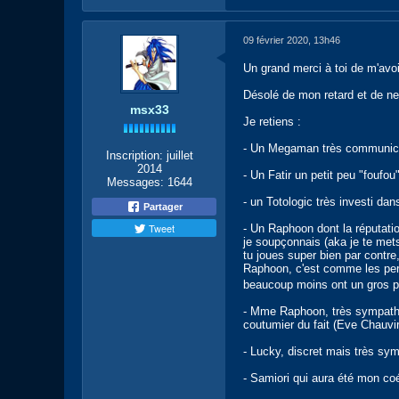
09 février 2020, 13h46
Un grand merci à toi de m'avo
Désolé de mon retard et de ne
msx33
Je retiens :
- Un Megaman très communica
Inscription:
juillet
2014
- Un Fatir un petit peu "foufo
Messages:
1644
- un Totologic très investi dan
Partager
Tweet
- Un Raphoon dont la réputati
je soupçonnais (aka je te mets 
tu joues super bien par contre,
Raphoon, c'est comme les pers
beaucoup moins ont un gros pot
- Mme Raphoon, très sympathiq
coutumier du fait (Eve Chauviré
- Lucky, discret mais très sy
- Samiori qui aura été mon c