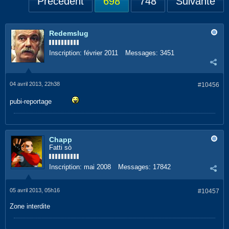
Précédent
698
748
Suivante
Redemslug
Inscription:
février 2011
Messages:
3451
04 avril 2013, 22h38
#10456
pubi-reportage
Chapp
Fatti sò
Inscription:
mai 2008
Messages:
17842
05 avril 2013, 05h16
#10457
Zone interdite