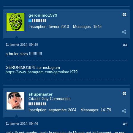
geronimo1979
Inscription:
février 2010
Messages:
1545
11 janvier 2014, 09h39
#4
a bruler alors !!!!!!!!!!!
GERONIMO1979 sur instagram
https://www.instagram.com/geronimo1979
shupmaster
Citadel Gay Commander
Inscription:
septembre 2004
Messages:
14179
11 janvier 2014, 09h46
#5
celui là est moche, mais le principe de Mugen est intéressant, un peu