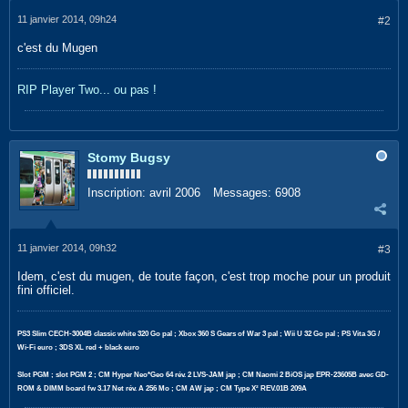
11 janvier 2014, 09h24
#2
c'est du Mugen
RIP Player Two...
ou pas !
Stomy Bugsy
Inscription:
avril 2006
Messages:
6908
11 janvier 2014, 09h32
#3
Idem, c'est du mugen, de toute façon, c'est trop moche pour un produit
fini officiel.
PS3 Slim CECH-3004B classic white 320 Go pal ; Xbox 360 S Gears of War 3 pal ; Wii U 32 Go pal ; PS Vita 3G /
Wi-Fi euro ; 3DS XL red + black euro
Slot PGM ; slot PGM 2 ; CM Hyper Neo*Geo 64 rév. 2 LVS-JAM jap ; CM Naomi 2 BiOS jap EPR-23605B avec GD-
ROM & DIMM board fw 3.17 Net rév. A 256 Mo ; CM AW jap ; CM Type X² REV.01B 209A