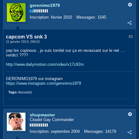
geronimo1979
Inscription:
février 2010
Messages:
1545
capcom VS snk 3
#1
11 janvier 2014, 09h15
yep les copinous , je suis tombé sur ça en revassant sur le net ....
verdict ????
http://www.dailymotion.com/video/x17z92m
GERONIMO1979 sur instagram
https://www.instagram.com/geronimo1979
Tags:
Aucun(e)
shupmaster
Citadel Gay Commander
Inscription:
septembre 2004
Messages:
14179