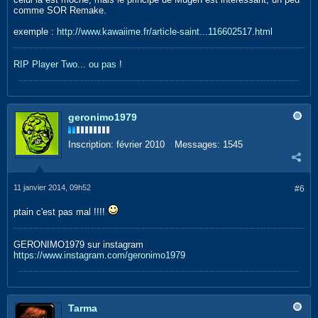
comme SOR Remake.
exemple :
http://www.kawaiime.fr/article-saint...116602517.html
RIP Player Two...
ou pas !
geronimo1979
Inscription:
février 2010
Messages:
1545
11 janvier 2014, 09h52
#6
ptain c'est pas mal !!!!
GERONIMO1979 sur instagram
https://www.instagram.com/geronimo1979
Tarma