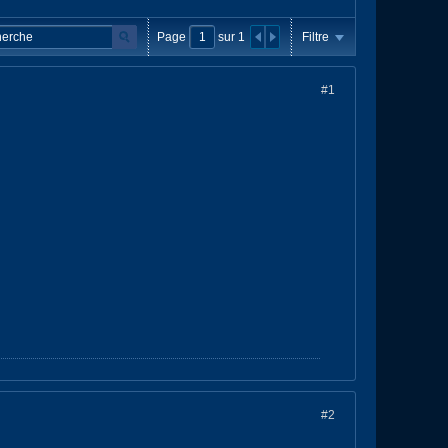
Page
sur
1
Filtre
#1
#2