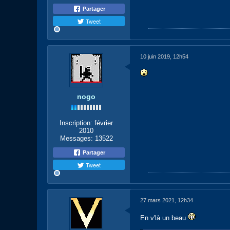
Partager
Tweet
10 juin 2019, 12h54
nogo
Inscription:
février
2010
Messages:
13522
Partager
Tweet
27 mars 2021, 12h34
En v'là un beau