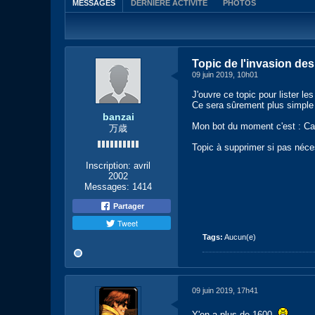
MESSAGES
DERNIÈRE ACTIVITÉ
PHOTOS
Topic de l'invasion des
09 juin 2019, 10h01
J'ouvre ce topic pour lister l
Ce sera sûrement plus simple 
banzai
Mon bot du moment c'est : Car
万歳
Topic à supprimer si pas néce
Inscription:
avril
2002
Messages:
1414
Partager
Tweet
Tags:
Aucun(e)
09 juin 2019, 17h41
Y'en a plus de 1600.