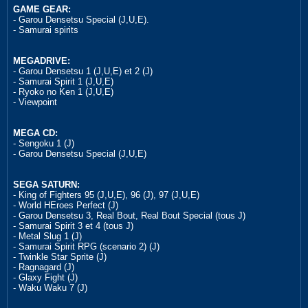
GAME GEAR:
- Garou Densetsu Special (J,U,E).
- Samurai spirits
MEGADRIVE:
- Garou Densetsu 1 (J,U,E) et 2 (J)
- Samurai Spirit 1 (J,U,E)
- Ryoko no Ken 1 (J,U,E)
- Viewpoint
MEGA CD:
- Sengoku 1 (J)
- Garou Densetsu Special (J,U,E)
SEGA SATURN:
- King of Fighters 95 (J,U,E), 96 (J), 97 (J,U,E)
- World HEroes Perfect (J)
- Garou Densetsu 3, Real Bout, Real Bout Special (tous J)
- Samurai Spirit 3 et 4 (tous J)
- Metal Slug 1 (J)
- Samurai Spirit RPG (scenario 2) (J)
- Twinkle Star Sprite (J)
- Ragnagard (J)
- Glaxy Fight (J)
- Waku Waku 7 (J)