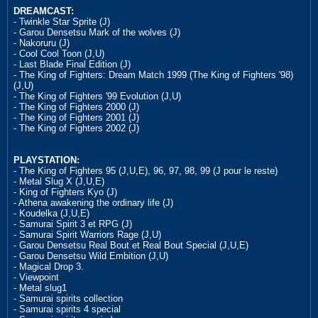
DREAMCAST:
- Twinkle Star Sprite (J)
- Garou Densetsu Mark of the wolves (J)
- Nakoruru (J)
- Cool Cool Toon (J,U)
- Last Blade Final Edition (J)
- The King of Fighters: Dream Match 1999 (The King of Fighters '98)
(J,U)
- The King of Fighters '99 Evolution (J,U)
- The King of Fighters 2000 (J)
- The King of Fighters 2001 (J)
- The King of Fighters 2002 (J)
PLAYSTATION:
- The King of Fighters 95 (J,U,E), 96, 97, 98, 99 (J pour le reste)
- Metal Slug X (J,U,E)
- King of Fighters Kyo (J)
- Athena awakening the ordinary life (J)
- Koudelka (J,U,E)
- Samurai Spirit 3 et RPG (J)
- Samurai Spirit Warriors Rage (J,U)
- Garou Densetsu Real Bout et Real Bout Special (J,U,E)
- Garou Densetsu Wild Embition (J,U)
- Magical Drop 3.
- Viewpoint
- Metal slug1
- Samurai spirits collection
- Samurai spirits 4 special