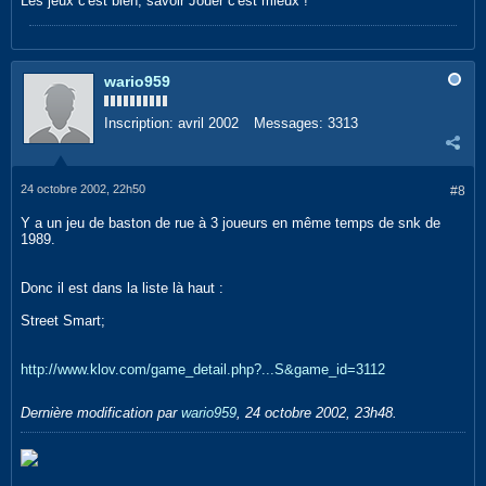
Les jeux c'est bien, savoir Jouer c'est mieux !
wario959
Inscription:
avril 2002
Messages:
3313
24 octobre 2002, 22h50
#8
Y a un jeu de baston de rue à 3 joueurs en même temps de snk de
1989.
Donc il est dans la liste là haut :
Street Smart;
http://www.klov.com/game_detail.php?...S&game_id=3112
Dernière modification par
wario959
,
24 octobre 2002, 23h48
.