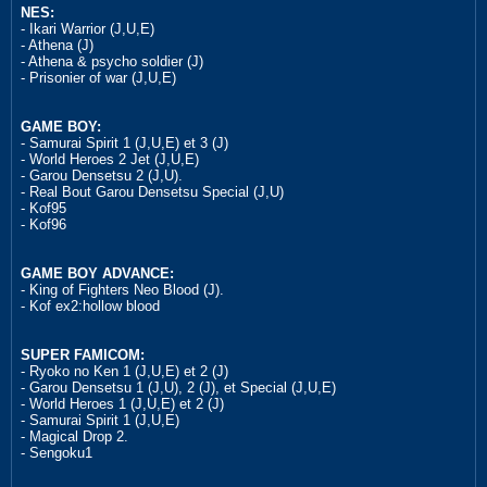
NES:
- Ikari Warrior (J,U,E)
- Athena (J)
- Athena & psycho soldier (J)
- Prisonier of war (J,U,E)
GAME BOY:
- Samurai Spirit 1 (J,U,E) et 3 (J)
- World Heroes 2 Jet (J,U,E)
- Garou Densetsu 2 (J,U).
- Real Bout Garou Densetsu Special (J,U)
- Kof95
- Kof96
GAME BOY ADVANCE:
- King of Fighters Neo Blood (J).
- Kof ex2:hollow blood
SUPER FAMICOM:
- Ryoko no Ken 1 (J,U,E) et 2 (J)
- Garou Densetsu 1 (J,U), 2 (J), et Special (J,U,E)
- World Heroes 1 (J,U,E) et 2 (J)
- Samurai Spirit 1 (J,U,E)
- Magical Drop 2.
- Sengoku1