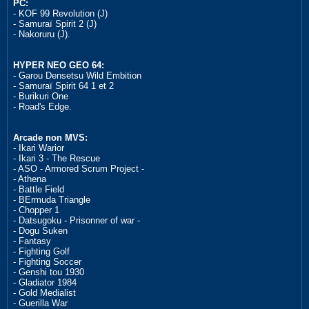
PC:
- KOF 99 Revolution (J)
- Samuraï Spirit 2 (J)
- Nakoruru (J).
HYPER NEO GEO 64:
- Garou Densetsu Wild Embition
- Samuraï Spirit 64 1 et 2
- Burikuri One
- Road's Edge.
Arcade non MVS:
- Ikari Warior
- Ikari 3 - The Rescue
- ASO - Armored Scrum Project -
- Athena
- Battle Field
- BErmuda Triangle
- Chopper 1
- Datsugoku - Prisonner of war -
- Dogu Suken
- Fantasy
- Fighting Golf
- Fighting Soccer
- Genshi tou 1930
- Gladiator 1984
- Gold Medialist
- Guerilla War