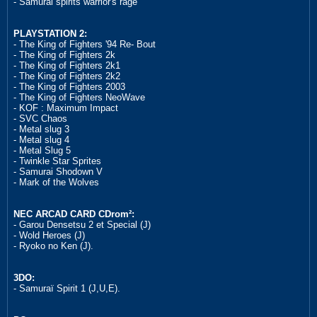
- Samurai spirits warrior's rage
PLAYSTATION 2:
- The King of Fighters '94 Re- Bout
- The King of Fighters 2k
- The King of Fighters 2k1
- The King of Fighters 2k2
- The King of Fighters 2003
- The King of Fighters NeoWave
- KOF : Maximum Impact
- SVC Chaos
- Metal slug 3
- Metal slug 4
- Metal Slug 5
- Twinkle Star Sprites
- Samurai Shodown V
- Mark of the Wolves
NEC ARCAD CARD CDrom²:
- Garou Densetsu 2 et Special (J)
- Wold Heroes (J)
- Ryoko no Ken (J).
3DO:
- Samuraï Spirit 1 (J,U,E).