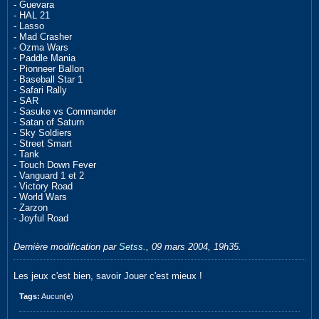
- Guevara
- HAL 21
- Lasso
- Mad Crasher
- Ozma Wars
- Paddle Mania
- Pionneer Ballon
- Baseball Star 1
- Safari Rally
- SAR
- Sasuke vs Commander
- Satan of Saturn
- Sky Soldiers
- Street Smart
- Tank
- Touch Down Fever
- Vanguard 1 et 2
- Victory Road
- World Wars
- Zarzon
- Joyful Road
Dernière modification par
Setss.
,
09 mars 2004, 19h35
.
Les jeux c'est bien, savoir Jouer c'est mieux !
Tags:
Aucun(e)