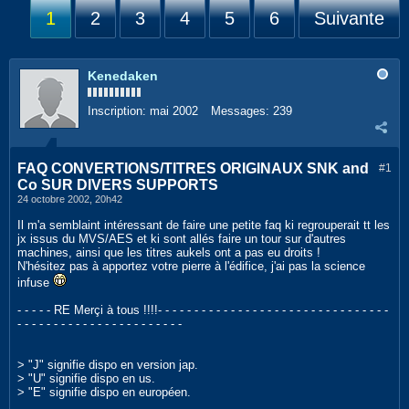
1
2
3
4
5
6
Suivante
Kenedaken
Inscription:
mai 2002
Messages:
239
FAQ CONVERTIONS/TITRES ORIGINAUX SNK and
#1
Co SUR DIVERS SUPPORTS
24 octobre 2002, 20h42
Il m'a semblaint intéressant de faire une petite faq ki regrouperait tt les
jx issus du MVS/AES et ki sont allés faire un tour sur d'autres
machines, ainsi que les titres aukels ont a pas eu droits !
N'hésitez pas à apportez votre pierre à l'édifice, j'ai pas la science
infuse
- - - - - RE Merçi à tous !!!!- - - - - - - - - - - - - - - - - - - - - - - - - - - - - - - -
- - - - - - - - - - - - - - - - - - - - - - -
> "J" signifie dispo en version jap.
> "U" signifie dispo en us.
> "E" signifie dispo en européen.