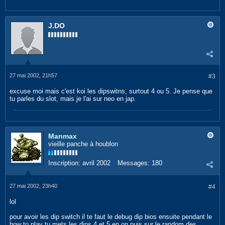
J.DO
27 mai 2002, 21h57
#3
excuse moi mais c'est koi les dipswitns, surtout 4 ou 5. Je pense que
tu parles du slot, mais je l'ai sur neo en jap.
Manmax
vieille panche à houblon
Inscription:
avril 2002
Messages:
180
27 mai 2002, 23h40
#4
lol
pour avoir les dip switch il te faut le debug dip bios ensuite pendant le
how to play tu mets les dips 4 et 5 en on puis sur le random des