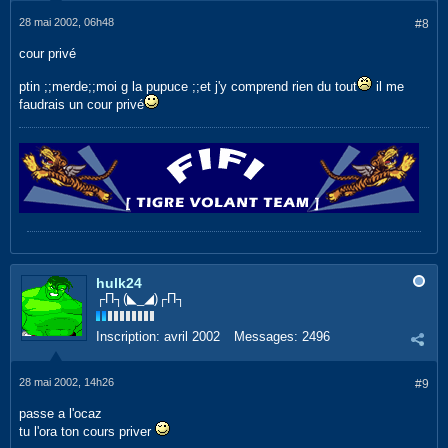
28 mai 2002, 06h48
#8
cour privé
ptin ;;merde;;moi g la pupuce ;;et j'y comprend rien du tout
il me
faudrais un cour privé
hulk24
┌П┐(◣_◢)┌П┐
Inscription:
avril 2002
Messages:
2496
28 mai 2002, 14h26
#9
passe a l'ocaz
tu l'ora ton cours priver