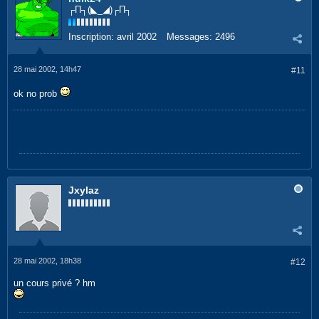
┌П┐(◣_◢)┌П┐
Inscription:
avril 2002
Messages:
2496
28 mai 2002, 14h47
#11
ok no prob
Jxylaz
28 mai 2002, 18h38
#12
un cours privé ? hm