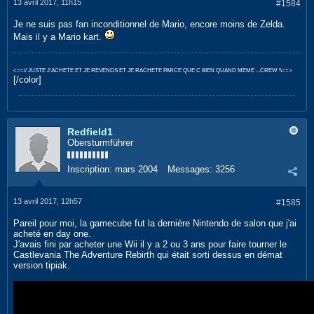
13 avril 2017, 11h15
#1584
Je ne suis pas fan inconditionnel de Mario, encore moins de Zelda.
Mais il y a Mario kart.
<==// JUSTE J'ACHETE ET JE REVENDS ET JE RACHETE PARCE QUE C BIEN QUAND MEME ...CREW \\==>
[/color]
Redfield1
Obersturmführer
Inscription:
mars 2004
Messages:
3256
13 avril 2017, 12h57
#1585
Pareil pour moi, la gamecube fut la dernière Nintendo de salon que j'ai
acheté en day one.
J'avais fini par acheter une Wii il y a 2 ou 3 ans pour faire tourner le
Castlevania The Adventure Rebirth qui était sorti dessus en démat
version tipiak.