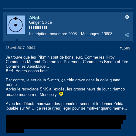
ANgI-
Ginger Spice
Inscription:
novembre 2005
Messages:
19808
13 avril 2017, 20h31
#1589
Je trouve que les Pikmin sont de bons jeux. Comme les Kirby.
Comme les Metroid. Comme les Pokemon. Comme les Breath of Fire.
Comme les Xenoblade...
Bref. Haters gonna hate.
Par contre, le set de la Switch, ça chie grave dans la colle quand
même.
Après le recyclage SNK à l'excès, les grosse news du jour : Namco
arcade museum et Monopoly.
Avec les défauts hardware des premières séries et le dernier Zelda
jouable sur WiiU, ça reste (très) léger pour se motiver quand même...
Je parle pas de fboy qui avait tiré une croix sur la console, devant le
"scandaleux" MK8 Deluxe... et qui est maintenant en train de nous
expliquer en quoi MK8 avec 4 circuits battle et 2 add-ons, c'est la
révolution.