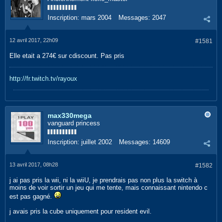
Inscription:
mars 2004
Messages:
2047
12 avril 2017, 22h09
#1581
Elle etait a 274€ sur cdiscount. Pas pris
http://fr.twitch.tv/rayoux
max330mega
vanguard princess
Inscription:
juillet 2002
Messages:
14609
13 avril 2017, 08h28
#1582
j ai pas pris la wii, ni la wiiU, je prendrais pas non plus la switch à
moins de voir sortir un jeu qui me tente, mais connaissant nintendo c
est pas gagné.
j avais pris la cube uniquement pour resident evil.