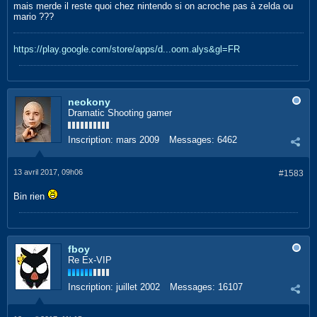
mais merde il reste quoi chez nintendo si on acroche pas à zelda ou
mario ???
https://play.google.com/store/apps/d...oom.alys&gl=FR
neokony
Dramatic Shooting gamer
Inscription:
mars 2009
Messages:
6462
13 avril 2017, 09h06
#1583
Bin rien
fboy
Re Ex-VIP
Inscription:
juillet 2002
Messages:
16107