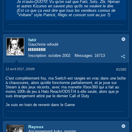
Je m'auto-QUOTE Vu qu'on sait que Fatir, Sets, Zbi, Hpman
et autres Kizunos en savent plus qu'ils ne veulent le dire.
(Est ce que ça veut dire que tous les vendeurs connus de
"Voltaire" style Patrick, Régis et consort sont au jus ?)
fatir
Gauchiste refoulé
Inscription:
octobre 2002
Messages:
16713
12 avril 2017, 22h09
#1580
C'est complètement fou, ma Switch est rangée en vrac dans une boîte
à chaussures, alors qu'elle fonctionne parfaitement, et je joue sur
Steam à des jeux récents, avec ma manette Xbox360 qui a fait au
moins 100h de jeu à Halo Reach/ODST/4 à elle seule, alors que je
suis étrangement attiré par le dernier Call of Duty
Je suis en train de revenir dans le Game
Rayoux
Anciennement koko_master