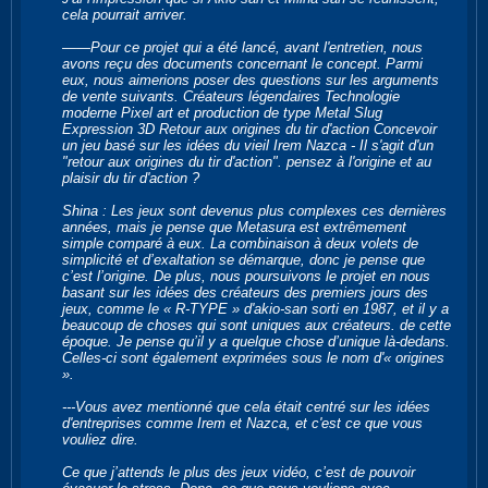
cela pourrait arriver.
――Pour ce projet qui a été lancé, avant l'entretien, nous
avons reçu des documents concernant le concept. Parmi
eux, nous aimerions poser des questions sur les arguments
de vente suivants. Créateurs légendaires Technologie
moderne Pixel art et production de type Metal Slug
Expression 3D Retour aux origines du tir d'action Concevoir
un jeu basé sur les idées du vieil Irem Nazca - Il s'agit d'un
"retour aux origines du tir d'action". pensez à l'origine et au
plaisir du tir d'action ?
Shina : Les jeux sont devenus plus complexes ces dernières
années, mais je pense que Metasura est extrêmement
simple comparé à eux. La combinaison à deux volets de
simplicité et d’exaltation se démarque, donc je pense que
c’est l’origine. De plus, nous poursuivons le projet en nous
basant sur les idées des créateurs des premiers jours des
jeux, comme le « R-TYPE » d'akio-san sorti en 1987, et il y a
beaucoup de choses qui sont uniques aux créateurs. de cette
époque. Je pense qu’il y a quelque chose d’unique là-dedans.
Celles-ci sont également exprimées sous le nom d'« origines
».
---Vous avez mentionné que cela était centré sur les idées
d'entreprises comme Irem et Nazca, et c'est ce que vous
vouliez dire.
Ce que j’attends le plus des jeux vidéo, c’est de pouvoir