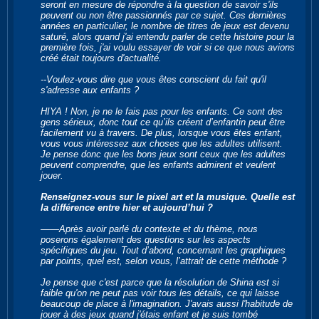
seront en mesure de répondre à la question de savoir s'ils
peuvent ou non être passionnés par ce sujet. Ces dernières
années en particulier, le nombre de titres de jeux est devenu
saturé, alors quand j'ai entendu parler de cette histoire pour la
première fois, j'ai voulu essayer de voir si ce que nous avions
créé était toujours d'actualité.
--Voulez-vous dire que vous êtes conscient du fait qu'il
s'adresse aux enfants ?
HIYA ! Non, je ne le fais pas pour les enfants. Ce sont des
gens sérieux, donc tout ce qu’ils créent d’enfantin peut être
facilement vu à travers. De plus, lorsque vous êtes enfant,
vous vous intéressez aux choses que les adultes utilisent.
Je pense donc que les bons jeux sont ceux que les adultes
peuvent comprendre, que les enfants admirent et veulent
jouer.
Renseignez-vous sur le pixel art et la musique. Quelle est
la différence entre hier et aujourd’hui ?
――Après avoir parlé du contexte et du thème, nous
poserons également des questions sur les aspects
spécifiques du jeu. Tout d’abord, concernant les graphiques
par points, quel est, selon vous, l’attrait de cette méthode ?
Je pense que c'est parce que la résolution de Shina est si
faible qu'on ne peut pas voir tous les détails, ce qui laisse
beaucoup de place à l'imagination. J'avais aussi l'habitude de
jouer à des jeux quand j'étais enfant et je suis tombé