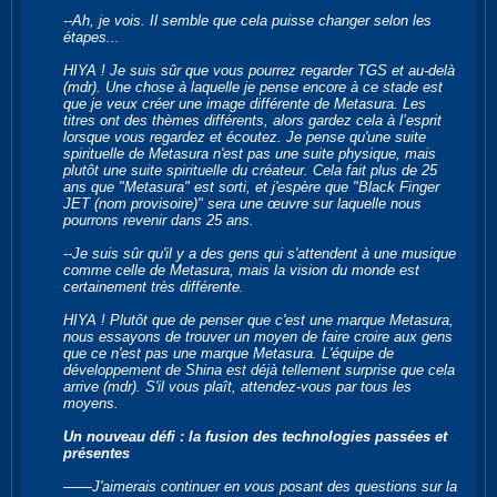
--Ah, je vois. Il semble que cela puisse changer selon les
étapes...
HIYA ! Je suis sûr que vous pourrez regarder TGS et au-delà
(mdr). Une chose à laquelle je pense encore à ce stade est
que je veux créer une image différente de Metasura. Les
titres ont des thèmes différents, alors gardez cela à l’esprit
lorsque vous regardez et écoutez. Je pense qu'une suite
spirituelle de Metasura n'est pas une suite physique, mais
plutôt une suite spirituelle du créateur. Cela fait plus de 25
ans que "Metasura" est sorti, et j'espère que "Black Finger
JET (nom provisoire)" sera une œuvre sur laquelle nous
pourrons revenir dans 25 ans.
--Je suis sûr qu'il y a des gens qui s'attendent à une musique
comme celle de Metasura, mais la vision du monde est
certainement très différente.
HIYA ! Plutôt que de penser que c'est une marque Metasura,
nous essayons de trouver un moyen de faire croire aux gens
que ce n'est pas une marque Metasura. L'équipe de
développement de Shina est déjà tellement surprise que cela
arrive (mdr). S'il vous plaît, attendez-vous par tous les
moyens.
Un nouveau défi : la fusion des technologies passées et
présentes
――J'aimerais continuer en vous posant des questions sur la