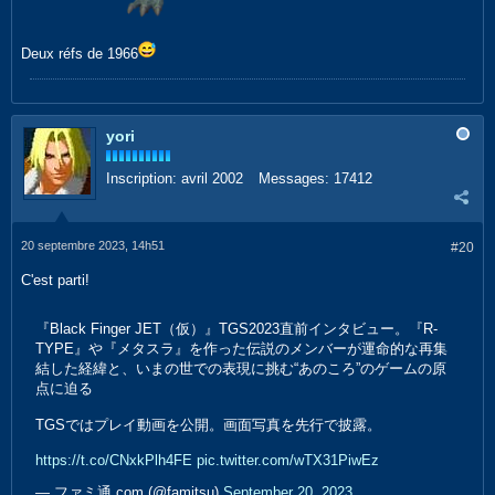
Deux réfs de 1966
yori
Inscription:
avril 2002
Messages:
17412
20 septembre 2023, 14h51
#20
C'est parti!
『Black Finger JET（仮）』TGS2023直前インタビュー。『R-
TYPE』や『メタスラ』を作った伝説のメンバーが運命的な再集
結した経緯と、いまの世での表現に挑む“あのころ”のゲームの原
点に迫る
TGSではプレイ動画を公開。画面写真を先行で披露。
https://t.co/CNxkPlh4FE
pic.twitter.com/wTX31PiwEz
— ファミ通.com (@famitsu)
September 20, 2023