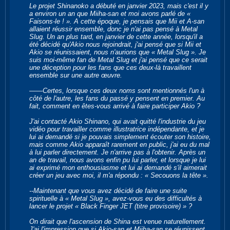
Le projet Shinanoko a débuté en janvier 2023, mais c'est il y
a environ un an que Miiha-san et moi avons parlé de «
Faisons-le ! ». A cette époque, je pensais que Mii et A-san
allaient réussir ensemble, donc je n'ai pas pensé à Metal
Slug. Un an plus tard, en janvier de cette année, lorsqu'il a
été décidé qu'Akio nous rejoindrait, j'ai pensé que si Mii et
Akio se réunissaient, nous n'aurions que « Metal Slug ». Je
suis moi-même fan de Metal Slug et j'ai pensé que ce serait
une déception pour les fans que ces deux-là travaillent
ensemble sur une autre œuvre.
――Certes, lorsque ces deux noms sont mentionnés l'un à
côté de l'autre, les fans du passé y pensent en premier. Au
fait, comment en êtes-vous arrivé à faire participer Akio ?
J'ai contacté Akio Shinano, qui avait quitté l'industrie du jeu
vidéo pour travailler comme illustratrice indépendante, et je
lui ai demandé si je pouvais simplement écouter son histoire,
mais comme Akio apparaît rarement en public, j'ai eu du mal
à lui parler directement. Je n'arrive pas à l'obtenir. Après un
an de travail, nous avons enfin pu lui parler, et lorsque je lui
ai exprimé mon enthousiasme et lui ai demandé s'il aimerait
créer un jeu avec moi, il m'a répondu : « Secouons la tête ».
--Maintenant que vous avez décidé de faire une suite
spirituelle à « Metal Slug », avez-vous eu des difficultés à
lancer le projet « Black Finger JET (titre provisoire) » ?
On dirait que l'ascension de Shina est venue naturellement.
J'ai l'impression que si Akio-san et Miiha-san se réunissent,