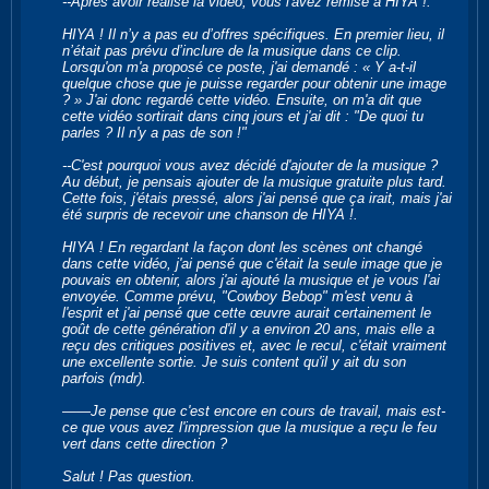
--Après avoir réalisé la vidéo, vous l'avez remise à HIYA !.
HIYA ! Il n’y a pas eu d’offres spécifiques. En premier lieu, il
n’était pas prévu d’inclure de la musique dans ce clip.
Lorsqu'on m'a proposé ce poste, j'ai demandé : « Y a-t-il
quelque chose que je puisse regarder pour obtenir une image
? » J'ai donc regardé cette vidéo. Ensuite, on m'a dit que
cette vidéo sortirait dans cinq jours et j'ai dit : "De quoi tu
parles ? Il n'y a pas de son !"
--C'est pourquoi vous avez décidé d'ajouter de la musique ?
Au début, je pensais ajouter de la musique gratuite plus tard.
Cette fois, j'étais pressé, alors j'ai pensé que ça irait, mais j'ai
été surpris de recevoir une chanson de HIYA !.
HIYA ! En regardant la façon dont les scènes ont changé
dans cette vidéo, j'ai pensé que c'était la seule image que je
pouvais en obtenir, alors j'ai ajouté la musique et je vous l'ai
envoyée. Comme prévu, "Cowboy Bebop" m'est venu à
l'esprit et j'ai pensé que cette œuvre aurait certainement le
goût de cette génération d'il y a environ 20 ans, mais elle a
reçu des critiques positives et, avec le recul, c'était vraiment
une excellente sortie. Je suis content qu'il y ait du son
parfois (mdr).
――Je pense que c'est encore en cours de travail, mais est-
ce que vous avez l'impression que la musique a reçu le feu
vert dans cette direction ?
Salut ! Pas question.