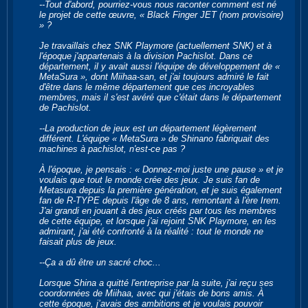
--Tout d'abord, pourriez-vous nous raconter comment est né
le projet de cette œuvre, « Black Finger JET (nom provisoire)
» ?
Je travaillais chez SNK Playmore (actuellement SNK) et à
l'époque j'appartenais à la division Pachislot. Dans ce
département, il y avait aussi l'équipe de développement de «
MetaSura », dont Miihaa-san, et j'ai toujours admiré le fait
d'être dans le même département que ces incroyables
membres, mais il s'est avéré que c'était dans le département
de Pachislot.
--La ​​production de jeux est un département légèrement
différent. L'équipe « MetaSura » de Shinano fabriquait des
machines à pachislot, n'est-ce pas ?
À l'époque, je pensais : « Donnez-moi juste une pause » et je
voulais que tout le monde crée des jeux. Je suis fan de
Metasura depuis la première génération, et je suis également
fan de R-TYPE depuis l'âge de 8 ans, remontant à l'ère Irem.
J'ai grandi en jouant à des jeux créés par tous les membres
de cette équipe, et lorsque j'ai rejoint SNK Playmore, en les
admirant, j'ai été confronté à la réalité : tout le monde ne
faisait plus de jeux.
--Ça a dû être un sacré choc...
Lorsque Shina a quitté l'entreprise par la suite, j'ai reçu ses
coordonnées de Miihaa, avec qui j'étais de bons amis. À
cette époque, j’avais des ambitions et je voulais pouvoir