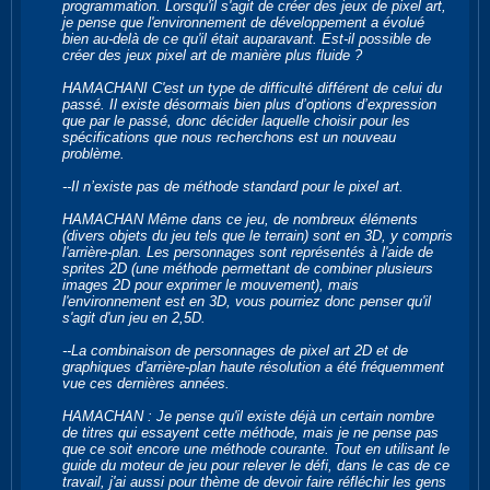
programmation. Lorsqu'il s'agit de créer des jeux de pixel art,
je pense que l'environnement de développement a évolué
bien au-delà de ce qu'il était auparavant. Est-il possible de
créer des jeux pixel art de manière plus fluide ?
HAMACHANI C'est un type de difficulté différent de celui du
passé. Il existe désormais bien plus d’options d’expression
que par le passé, donc décider laquelle choisir pour les
spécifications que nous recherchons est un nouveau
problème.
--Il n’existe pas de méthode standard pour le pixel art.
HAMACHAN Même dans ce jeu, de nombreux éléments
(divers objets du jeu tels que le terrain) sont en 3D, y compris
l'arrière-plan. Les personnages sont représentés à l'aide de
sprites 2D (une méthode permettant de combiner plusieurs
images 2D pour exprimer le mouvement), mais
l'environnement est en 3D, vous pourriez donc penser qu'il
s'agit d'un jeu en 2,5D.
--La ​​combinaison de personnages de pixel art 2D et de
graphiques d'arrière-plan haute résolution a été fréquemment
vue ces dernières années.
HAMACHAN : Je pense qu'il existe déjà un certain nombre
de titres qui essayent cette méthode, mais je ne pense pas
que ce soit encore une méthode courante. Tout en utilisant le
guide du moteur de jeu pour relever le défi, dans le cas de ce
travail, j'ai aussi pour thème de devoir faire réfléchir les gens