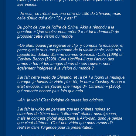
ses veines.
--Je vois, ce n'était pas une offre du côté de Shinano, mais
celle d'Akio qui a dit : "Ça y est !".
Du point de vue de l'offre de Shina, Akio a répondu à la
question « Que voulez-vous créer ? » et lui a demandé de
proposer cette vision du monde.
--De plus, quand j'ai regardé le clip, y compris la musique, et
parce que je suis une personne de la vieille école, cela m'a
rappelé les débuts d'anime comme Gunsmith Cats (1995) et
Cowboy Bebop (1998). Cela signifie-t-il que l’action des
armes à feu et les images dures de ces œuvres sont
également intégrées à la vision du monde ?
J'ai fait cette vidéo de Shinano, et HIYA ! a fourni la musique.
Lorsque je faisais la vidéo plus tôt, le titre « Cowboy Bebop »
était évoqué, mais j'avais une image d'« Ultraman » (1966),
qui remonte encore plus loin que cela.
--Ah, je vois! C'est l'origine de toutes les origines.
J'ai fait la vidéo en pensant que les ombres noires et
blanches de Shina dans "Ultraman" étaient nostalgiques,
mais le concept global appartient à Akio-san, donc je pense
que c'est différent. C'est une vidéo que nous avons dû
réaliser dans l'urgence pour la présentation.