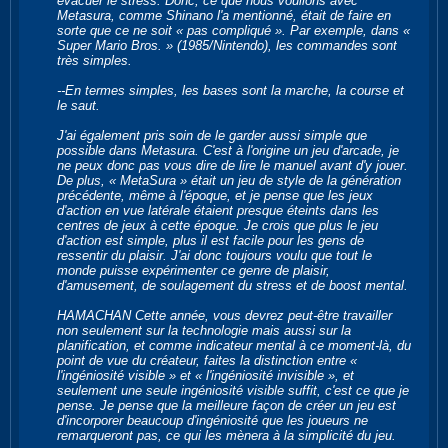
évacuer le stress. Donc, ce que nous voulions avec
Metasura, comme Shinano l'a mentionné, était de faire en
sorte que ce ne soit « pas compliqué ». Par exemple, dans «
Super Mario Bros. » (1985/Nintendo), les commandes sont
très simples.
--En termes simples, les bases sont la marche, la course et
le saut.
J'ai également pris soin de le garder aussi simple que
possible dans Metasura. C'est à l'origine un jeu d'arcade, je
ne peux donc pas vous dire de lire le manuel avant d'y jouer.
De plus, « MetaSura » était un jeu de style de la génération
précédente, même à l'époque, et je pense que les jeux
d'action en vue latérale étaient presque éteints dans les
centres de jeux à cette époque. Je crois que plus le jeu
d'action est simple, plus il est facile pour les gens de
ressentir du plaisir. J'ai donc toujours voulu que tout le
monde puisse expérimenter ce genre de plaisir,
d'amusement, de soulagement du stress et de boost mental.
HAMACHAN Cette année, vous devrez peut-être travailler
non seulement sur la technologie mais aussi sur la
planification, et comme indicateur mental à ce moment-là, du
point de vue du créateur, faites la distinction entre «
l'ingéniosité visible » et « l'ingéniosité invisible », et
seulement une seule ingéniosité visible suffit, c'est ce que je
pense. Je pense que la meilleure façon de créer un jeu est
d'incorporer beaucoup d'ingéniosité que les joueurs ne
remarqueront pas, ce qui les mènera à la simplicité du jeu.