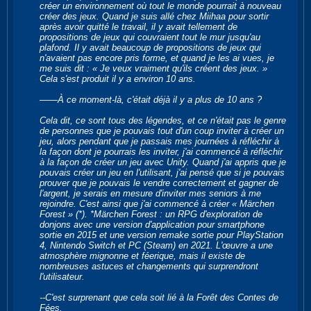
créer un environnement où tout le monde pourrait à nouveau
créer des jeux. Quand je suis allé chez Miihaa pour sortir
après avoir quitté le travail, il y avait tellement de
propositions de jeux qui couvraient tout le mur jusqu'au
plafond. Il y avait beaucoup de propositions de jeux qui
n'avaient pas encore pris forme, et quand je les ai vues, je
me suis dit : « Je veux vraiment qu'ils créent des jeux. »
Cela s'est produit il y a environ 10 ans.
――À ce moment-là, c'était déjà il y a plus de 10 ans ?
Cela dit, ce sont tous des légendes, et ce n'était pas le genre
de personnes que je pouvais tout d'un coup inviter à créer un
jeu, alors pendant que je passais mes journées à réfléchir à
la façon dont je pourrais les inviter, j'ai commencé à réfléchir
à la façon de créer un jeu avec Unity. Quand j'ai appris que je
pouvais créer un jeu en l'utilisant, j'ai pensé que si je pouvais
prouver que je pouvais le vendre correctement et gagner de
l'argent, je serais en mesure d'inviter mes seniors à me
rejoindre. C'est ainsi que j'ai commencé à créer « Märchen
Forest » (*). *Märchen Forest : un RPG d'exploration de
donjons avec une version d'application pour smartphone
sortie en 2015 et une version remake sortie pour PlayStation
4, Nintendo Switch et PC (Steam) en 2021. L'œuvre a une
atmosphère mignonne et féerique, mais il existe de
nombreuses astuces et changements qui surprendront
l'utilisateur.
--C'est surprenant que cela soit lié à la Forêt des Contes de
Fées.