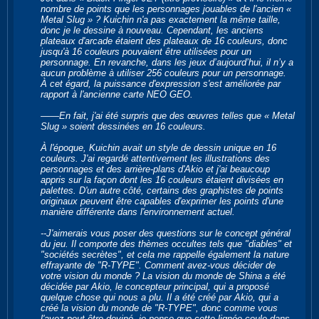
nombre de points que les personnages jouables de l'ancien «
Metal Slug » ? Kuichin n'a pas exactement la même taille,
donc je le dessine à nouveau. Cependant, les anciens
plateaux d'arcade étaient des plateaux de 16 couleurs, donc
jusqu'à 16 couleurs pouvaient être utilisées pour un
personnage. En revanche, dans les jeux d’aujourd’hui, il n’y a
aucun problème à utiliser 256 couleurs pour un personnage.
À cet égard, la puissance d'expression s'est améliorée par
rapport à l'ancienne carte NEO GEO.
――En fait, j'ai été surpris que des œuvres telles que « Metal
Slug » soient dessinées en 16 couleurs.
À l'époque, Kuichin avait un style de dessin unique en 16
couleurs. J'ai regardé attentivement les illustrations des
personnages et des arrière-plans d'Akio et j'ai beaucoup
appris sur la façon dont les 16 couleurs étaient divisées en
palettes. D'un autre côté, certains des graphistes de points
originaux peuvent être capables d'exprimer les points d'une
manière différente dans l'environnement actuel.
--J'aimerais vous poser des questions sur le concept général
du jeu. Il comporte des thèmes occultes tels que "diables" et
"sociétés secrètes", et cela me rappelle également la nature
effrayante de "R-TYPE". Comment avez-vous décider de
votre vision du monde ? La vision du monde de Shina a été
décidée par Akio, le concepteur principal, qui a proposé
quelque chose qui nous a plu. Il a été créé par Akio, qui a
créé la vision du monde de "R-TYPE", donc comme vous
l'avez peut-être deviné, je pense que cette lignée coule dans