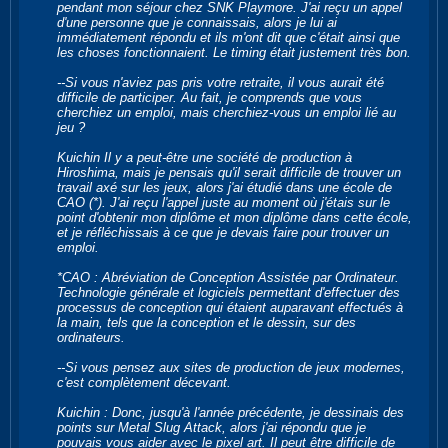
pendant mon séjour chez SNK Playmore. J'ai reçu un appel
d'une personne que je connaissais, alors je lui ai
immédiatement répondu et ils m'ont dit que c'était ainsi que
les choses fonctionnaient. Le timing était justement très bon.
--Si vous n'aviez pas pris votre retraite, il vous aurait été
difficile de participer. Au fait, je comprends que vous
cherchiez un emploi, mais cherchiez-vous un emploi lié au
jeu ?
Kuichin Il y a peut-être une société de production à
Hiroshima, mais je pensais qu'il serait difficile de trouver un
travail axé sur les jeux, alors j'ai étudié dans une école de
CAO (*). J'ai reçu l'appel juste au moment où j'étais sur le
point d'obtenir mon diplôme et mon diplôme dans cette école,
et je réfléchissais à ce que je devais faire pour trouver un
emploi.
*CAO : Abréviation de Conception Assistée par Ordinateur.
Technologie générale et logiciels permettant d'effectuer des
processus de conception qui étaient auparavant effectués à
la main, tels que la conception et le dessin, sur des
ordinateurs.
--Si vous pensez aux sites de production de jeux modernes,
c'est complètement décevant.
Kuichin : Donc, jusqu'à l'année précédente, je dessinais des
points sur Metal Slug Attack, alors j'ai répondu que je
pouvais vous aider avec le pixel art. Il peut être difficile de