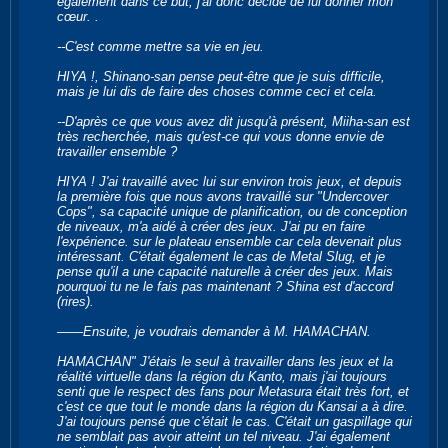
également dans ce but, j'ai donc décidé de lui donner mon
cœur. .
--C'est comme mettre sa vie en jeu.
HIYA !, Shinano-san pense peut-être que je suis difficile,
mais je lui dis de faire des choses comme ceci et cela.
--D'après ce que vous avez dit jusqu'à présent, Miiha-san est
très recherchée, mais qu'est-ce qui vous donne envie de
travailler ensemble ?
HIYA ! J'ai travaillé avec lui sur environ trois jeux, et depuis
la première fois que nous avons travaillé sur "Undercover
Cops", sa capacité unique de planification, ou de conception
de niveaux, m'a aidé à créer des jeux. J'ai pu en faire
l'expérience. sur le plateau ensemble car cela devenait plus
intéressant. C'était également le cas de Metal Slug, et je
pense qu'il a une capacité naturelle à créer des jeux. Mais
pourquoi tu ne le fais pas maintenant ? Shina est d'accord
(rires).
――Ensuite, je voudrais demander à M. HAMACHAN.
HAMACHAN" J'étais le seul à travailler dans les jeux et la
réalité virtuelle dans la région du Kanto, mais j'ai toujours
senti que le respect des fans pour Metasura était très fort, et
c'est ce que tout le monde dans la région du Kansai a à dire.
J'ai toujours pensé que c'était le cas. C'était un gaspillage qui
ne semblait pas avoir atteint un tel niveau. J'ai également