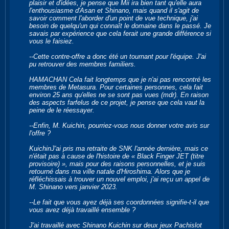
plaisir et d'idées, je pense que Mii ira bien tant qu'elle aura
l'enthousiasme d'Asan et Shinano, mais quand il s'agit de
savoir comment l'aborder d'un point de vue technique, j'ai
besoin de quelqu'un qui connaît le domaine dans le passé. Je
savais par expérience que cela ferait une grande différence si
vous le faisiez.
--Cette contre-offre a donc été un tournant pour l'équipe. J'ai
pu retrouver des membres familiers.
HAMACHAN Cela fait longtemps que je n'ai pas rencontré les
membres de Metasura. Pour certaines personnes, cela fait
environ 25 ans qu'elles ne se sont pas vues (mdr). En raison
des aspects farfelus de ce projet, je pense que cela vaut la
peine de le réessayer.
--Enfin, M. Kuichin, pourriez-vous nous donner votre avis sur
l'offre ?
KuichinJ'ai pris ma retraite de SNK l'année dernière, mais ce
n'était pas à cause de l'histoire de « Black Finger JET (titre
provisoire) », mais pour des raisons personnelles, et je suis
retourné dans ma ville natale d'Hiroshima. Alors que je
réfléchissais à trouver un nouvel emploi, j'ai reçu un appel de
M. Shinano vers janvier 2023.
--Le fait que vous ayez déjà ses coordonnées signifie-t-il que
vous avez déjà travaillé ensemble ?
J'ai travaillé avec Shinano Kuichin sur deux jeux Pachislot