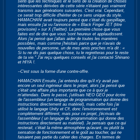
senti que les techniques et le sens de la création de choses
intéressantes dérivées de cette série n'étaient pas vraiment
transmis aux générations suivantes. C'est vrai. Cependant,
ce serait trop difficile d'hériter de ce sens unique du style.
HAMACHANI avait toujours pensé que c'était du gaspillage,
mais ensuite j'ai vu l'annonce de « Black Finger JET (titre
provisoire) » sur X (Twitter). La première chose que vous
faites est de dire que vous 'sont heureux et applaudissent.
Alors j'ai pensé que j'allais aider de toutes les manières
possibles, mais comme j'hésitais parce que je n'avais de
nouvelles de personne, un de mes amis proches m'a dit : «
Si tu ne dis pas quelque chose, tu le regretteras pour le reste
de ta vie.'' J'ai reçu quelques conseils et j'ai contacté Shinano
et HIYA !.
--C'est sous la forme d'une contre-offre.
HAMACHAN Ensuite, j'ai entendu dire qu'il n'y avait pas
encore un seul ingénieur dans le projet, alors j'ai pensé que
c'était une affaire plus importante que ce à quoi je
m'attendais. Dans le passé, j'utilisais NEO GEO pour écrire
de l'assembleur (un langage de programmation qui donne des
instructions directement au matériel), mais cette fois j'ai
utilisé le langage Unity et C#, donc l'environnement est
complètement différent, mais pour ce projet, j'écrivais de
l'assembleur ( un langage de programmation qui donne des
instructions directement au matériel). Je pensais que ce qui
resterait, c'était la même atmosphère qu'avant, ou plutôt la
sensation de fonctionnement et le goût au toucher, qui ne
faisaient pas partie du cahier des charges. En termes de