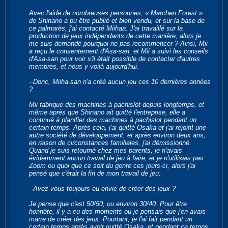
Avec l'aide de nombreuses personnes, « Märchen Forest »
de Shinano a pu être publié et bien vendu, et sur la base de
ce palmarès, j'ai contacté Miihaa. J'ai travaillé sur la
production de jeux indépendants de cette manière, alors je
me suis demandé pourquoi ne pas recommencer ? Ainsi, Mii
a reçu le consentement d'Asa-san, et Mii a suivi les conseils
d'Asa-san pour voir s'il était possible de contacter d'autres
membres, et nous y voilà aujourd'hui.
--Donc, Miiha-san n'a créé aucun jeu ces 10 dernières années
?
Mii fabrique des machines à pachislot depuis longtemps, et
même après que Shinano ait quitté l'entreprise, elle a
continué à planifier des machines à pachislot pendant un
certain temps. Après cela, j'ai quitté Osaka et j'ai rejoint une
autre société de développement, et après environ deux ans,
en raison de circonstances familiales, j'ai démissionné.
Quand je suis retourné chez mes parents, je n'avais
évidemment aucun travail de jeu à faire, et je n'utilisais pas
Zoom ou quoi que ce soit du genre ces jours-ci, alors j'ai
pensé que c'était la fin de mon travail de jeu.
--Avez-vous toujours eu envie de créer des jeux ?
Je pense que c'est 50/50, ou environ 30/40. Pour être
honnête, il y a eu des moments où je pensais que j'en avais
marre de créer des jeux. Pourtant, je l'ai fait pendant un
certain temps après avoir quitté Osaka, et pendant ce temps,