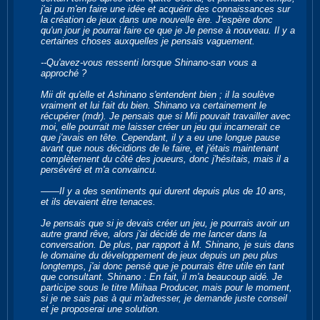
j'ai pu m'en faire une idée et acquérir des connaissances sur
la création de jeux dans une nouvelle ère. J'espère donc
qu'un jour je pourrai faire ce que je Je pense à nouveau. Il y a
certaines choses auxquelles je pensais vaguement.
--Qu'avez-vous ressenti lorsque Shinano-san vous a
approché ?
Mii dit qu'elle et Ashinano s'entendent bien ; il la soulève
vraiment et lui fait du bien. Shinano va certainement le
récupérer (mdr). Je pensais que si Mii pouvait travailler avec
moi, elle pourrait me laisser créer un jeu qui incarnerait ce
que j'avais en tête. Cependant, il y a eu une longue pause
avant que nous décidions de le faire, et j'étais maintenant
complètement du côté des joueurs, donc j'hésitais, mais il a
persévéré et m'a convaincu.
――Il y a des sentiments qui durent depuis plus de 10 ans,
et ils devaient être tenaces.
Je pensais que si je devais créer un jeu, je pourrais avoir un
autre grand rêve, alors j'ai décidé de me lancer dans la
conversation. De plus, par rapport à M. Shinano, je suis dans
le domaine du développement de jeux depuis un peu plus
longtemps, j'ai donc pensé que je pourrais être utile en tant
que consultant. Shinano : En fait, il m'a beaucoup aidé. Je
participe sous le titre Miihaa Producer, mais pour le moment,
si je ne sais pas à qui m'adresser, je demande juste conseil
et je proposerai une solution.