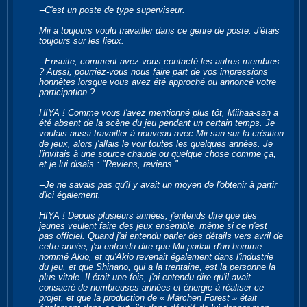
--C'est un poste de type superviseur.
Mii a toujours voulu travailler dans ce genre de poste. J'étais
toujours sur les lieux.
--Ensuite, comment avez-vous contacté les autres membres
? Aussi, pourriez-vous nous faire part de vos impressions
honnêtes lorsque vous avez été approché ou annoncé votre
participation ?
HIYA ! Comme vous l'avez mentionné plus tôt, Miihaa-san a
été absent de la scène du jeu pendant un certain temps. Je
voulais aussi travailler à nouveau avec Mii-san sur la création
de jeux, alors j'allais le voir toutes les quelques années. Je
l'invitais à une source chaude ou quelque chose comme ça,
et je lui disais : "Reviens, reviens."
--Je ne savais pas qu'il y avait un moyen de l'obtenir à partir
d'ici également.
HIYA ! Depuis plusieurs années, j'entends dire que des
jeunes veulent faire des jeux ensemble, même si ce n'est
pas officiel. Quand j'ai entendu parler des détails vers avril de
cette année, j'ai entendu dire que Mii parlait d'un homme
nommé Akio, et qu'Akio revenait également dans l'industrie
du jeu, et que Shinano, qui a la trentaine, est la personne la
plus vitale. Il était une fois, j'ai entendu dire qu'il avait
consacré de nombreuses années et énergie à réaliser ce
projet, et que la production de « Märchen Forest » était