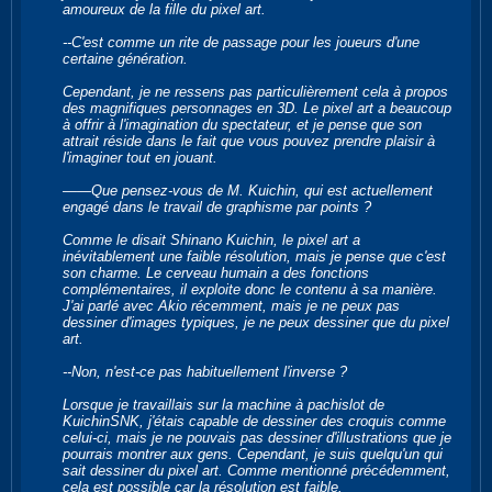
amoureux de la fille du pixel art.
--C'est comme un rite de passage pour les joueurs d'une
certaine génération.
Cependant, je ne ressens pas particulièrement cela à propos
des magnifiques personnages en 3D. Le pixel art a beaucoup
à offrir à l'imagination du spectateur, et je pense que son
attrait réside dans le fait que vous pouvez prendre plaisir à
l'imaginer tout en jouant.
――Que pensez-vous de M. Kuichin, qui est actuellement
engagé dans le travail de graphisme par points ?
Comme le disait Shinano Kuichin, le pixel art a
inévitablement une faible résolution, mais je pense que c'est
son charme. Le cerveau humain a des fonctions
complémentaires, il exploite donc le contenu à sa manière.
J'ai parlé avec Akio récemment, mais je ne peux pas
dessiner d'images typiques, je ne peux dessiner que du pixel
art.
--Non, n'est-ce pas habituellement l'inverse ?
Lorsque je travaillais sur la machine à pachislot de
KuichinSNK, j'étais capable de dessiner des croquis comme
celui-ci, mais je ne pouvais pas dessiner d'illustrations que je
pourrais montrer aux gens. Cependant, je suis quelqu'un qui
sait dessiner du pixel art. Comme mentionné précédemment,
cela est possible car la résolution est faible.