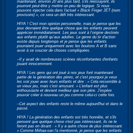
maintenant, environ 20 ans plus tard, s'ils réessayent, ils
pourront peut-être y mettre un peu de logique. Si nous
pouvons injecter cela dans l'actuel « Black Finger JET (nom
provisoire) », ce sera un défi très intéressant.
HIYA ! C'est mon opinion personnelle, mais je pense que les
jeux devraient être quelque chose que les enfants peuvent
apprécier immédiatement. Les jeux sont à l’origine destinés
aux enfants plutôt qu’aux adultes. Le genre du tir d'action
existe depuis longtemps et je pense que les enfants
pourraient jouer uniquement avec les boutons A et B sans
avoir à se soucier de choses compliquées.
--Il y avait de nombreuses scènes réconfortantes d'enfants
jouant innocemment.
HIYA ! Les gens qui ont joué à nos jeux font maintenant
partie de la génération des pères, et c'est pourquoi je veux
les voir jouer avec leurs enfants et dire : « Cela ressemble à
un vieux jeu, mais c'est amusant. » L'enfant est plus
enthousiaste et devient meilleur que son père. J'espère
pouvoir créer à nouveau un jeu comme celui-ci cette fois.
--Cet aspect des enfants reste le même aujourd'hui et dans le
passé.
HIYA ! La génération des enfants est très honnête, et s'ils
pensent que quelque chose n'est pas intéressant, ils ne le
feront pas en disant : « Il y a autre chose de plus intéressant.
» Comme Miihaa-san l'a mentionné, je pense que les enfants