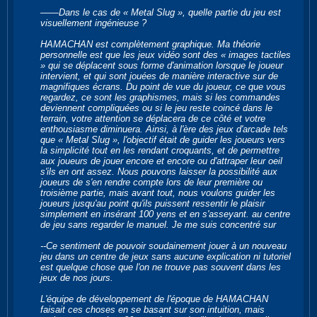
――Dans le cas de « Metal Slug », quelle partie du jeu est
visuellement ingénieuse ?
HAMACHAN est complètement graphique. Ma théorie
personnelle est que les jeux vidéo sont des « images tactiles
» qui se déplacent sous forme d'animation lorsque le joueur
intervient, et qui sont jouées de manière interactive sur de
magnifiques écrans. Du point de vue du joueur, ce que vous
regardez, ce sont les graphismes, mais si les commandes
deviennent compliquées ou si le jeu reste coincé dans le
terrain, votre attention se déplacera de ce côté et votre
enthousiasme diminuera. Ainsi, à l'ère des jeux d'arcade tels
que « Metal Slug », l'objectif était de guider les joueurs vers
la simplicité tout en les rendant croquants, et de permettre
aux joueurs de jouer encore et encore ou d'attraper leur oeil
s'ils en ont assez. Nous pouvons laisser la possibilité aux
joueurs de s'en rendre compte lors de leur première ou
troisième partie, mais avant tout, nous voulons guider les
joueurs jusqu'au point qu'ils puissent ressentir le plaisir
simplement en insérant 100 yens et en s'asseyant. au centre
de jeu sans regarder le manuel. Je me suis concentré sur
--Ce sentiment de pouvoir soudainement jouer à un nouveau
jeu dans un centre de jeux sans aucune explication ni tutoriel
est quelque chose que l'on ne trouve pas souvent dans les
jeux de nos jours.
L'équipe de développement de l'époque de HAMACHAN
faisait ces choses en se basant sur son intuition, mais