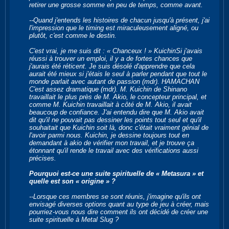
retirer une grosse somme en peu de temps, comme avant.
--Quand j'entends les histoires de chacun jusqu'à présent, j'ai
l'impression que le timing est miraculeusement aligné, ou
plutôt, c'est comme le destin.
C'est vrai, je me suis dit : « Chanceux ! » KuichinSi j'avais
réussi à trouver un emploi, il y a de fortes chances que
j'aurais été réticent. Je suis désolé d'apprendre que cela
aurait été mieux si j'étais le seul à parler pendant que tout le
monde parlait avec autant de passion (mdr). HAMACHAN
C'est assez dramatique (mdr). M. Kuichin de Shinano
travaillait le plus près de M. Akio, le concepteur principal, et
comme M. Kuichin travaillait à côté de M. Akio, il avait
beaucoup de confiance. J'ai entendu dire que M. Akio avait
dit qu'il ne pouvait pas dessiner les points tout seul et qu'il
souhaitait que Kuichin soit là, donc c'était vraiment génial de
l'avoir parmi nous. Kuichin, je dessine toujours tout en
demandant à akio de vérifier mon travail, et je trouve ça
étonnant qu'il rende le travail avec des vérifications aussi
précises.
Pourquoi est-ce une suite spirituelle de « Metasura » et
quelle est son « origine » ?
--Lorsque ces membres se sont réunis, j'imagine qu'ils ont
envisagé diverses options quant au type de jeu à créer, mais
pourriez-vous nous dire comment ils ont décidé de créer une
suite spirituelle à Metal Slug ?