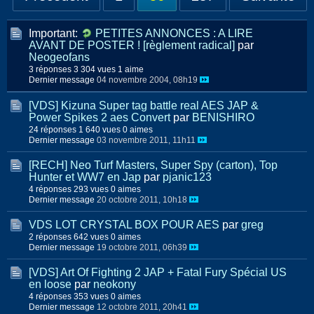
Important:
PETITES ANNONCES : A LIRE
AVANT DE POSTER ! [règlement radical]
par
Neogeofans
3 réponses
3 304 vues
1 aime
Dernier message
04 novembre 2004, 08h19
[VDS] Kizuna Super tag battle real AES JAP &
Power Spikes 2 aes Convert
par
BENISHIRO
24 réponses
1 640 vues
0 aimes
Dernier message
03 novembre 2011, 11h11
[RECH] Neo Turf Masters, Super Spy (carton), Top
Hunter et WW7 en Jap
par
pjanic123
4 réponses
293 vues
0 aimes
Dernier message
20 octobre 2011, 10h18
VDS LOT CRYSTAL BOX POUR AES
par
greg
2 réponses
642 vues
0 aimes
Dernier message
19 octobre 2011, 06h39
[VDS] Art Of Fighting 2 JAP + Fatal Fury Spécial US
en loose
par
neokony
4 réponses
353 vues
0 aimes
Dernier message
12 octobre 2011, 20h41