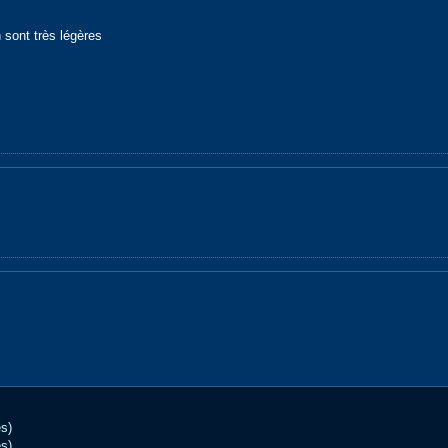
 sont très légères
es)
es)