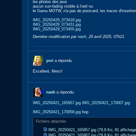
les photos des jeux
aucun sun-fading visible à l'oeil nu
le Garou MOTW, n'a pas de postcard, les traces d'insertion
IMG_20250429_073418.jpg
IMG_20250429_073431.jpg
IMG_20250429_073455.jpg
Dernière modification par
nash
,
29 avril 2025, 07h21
.
yori
a répondu
Excellent, Merci!
nash
a répondu
IMG_20250421_165957.jpg
IMG_20250421_170007.jpg
IMG_20250421_170058.jpg
hop
Fichiers attachés
IMG_20250421_165957.jpg
(79,8 Ko, 81 affichag
IMG_20250421_165957.jpg
(79,8 Ko, 81 affichag