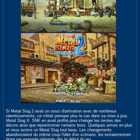
Si Metal Slug 2 avait un souci d'animation avec de nombreux
ralentissements, ce n'était presque plus le cas dans sa mise à jour,
Metal Slug X. SNK en avait profité pour changer les teintes des
décors ainsi que repositionner certains boss. Quelques armes en plus
et nous avions un Metal Slug tout beau. Les changements
abandonnaient du même coup l'idée d'un scénario, les extraterrestres
étant par exemple présents dès le début du jeu.