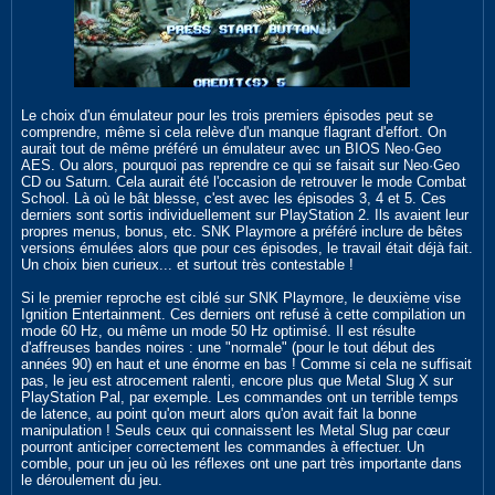
Le choix d'un émulateur pour les trois premiers épisodes peut se
comprendre, même si cela relève d'un manque flagrant d'effort. On
aurait tout de même préféré un émulateur avec un BIOS Neo·Geo
AES. Ou alors, pourquoi pas reprendre ce qui se faisait sur Neo·Geo
CD ou Saturn. Cela aurait été l'occasion de retrouver le mode Combat
School. Là où le bât blesse, c'est avec les épisodes 3, 4 et 5. Ces
derniers sont sortis individuellement sur PlayStation 2. Ils avaient leur
propres menus, bonus, etc. SNK Playmore a préféré inclure de bêtes
versions émulées alors que pour ces épisodes, le travail était déjà fait.
Un choix bien curieux... et surtout très contestable !
Si le premier reproche est ciblé sur SNK Playmore, le deuxième vise
Ignition Entertainment. Ces derniers ont refusé à cette compilation un
mode 60 Hz, ou même un mode 50 Hz optimisé. Il est résulte
d'affreuses bandes noires : une "normale" (pour le tout début des
années 90) en haut et une énorme en bas ! Comme si cela ne suffisait
pas, le jeu est atrocement ralenti, encore plus que Metal Slug X sur
PlayStation Pal, par exemple. Les commandes ont un terrible temps
de latence, au point qu'on meurt alors qu'on avait fait la bonne
manipulation ! Seuls ceux qui connaissent les Metal Slug par cœur
pourront anticiper correctement les commandes à effectuer. Un
comble, pour un jeu où les réflexes ont une part très importante dans
le déroulement du jeu.