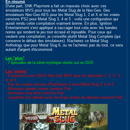
En résumé
D'une part, SNK Playmore a fait un mauvais choix avec ces
émulateurs MVS pour tous les Metal Slug de la Neo·Geo. Des
émulateurs Neo·Geo AES pour les Metal Slug 1, 2 et X et les vraies
versions PS2 pour Metal Slug 3, 4 et 5 : voilà une configuration qui
aurait rendu cette compilation vraiment bonne. En plus, Ignition
Entertainment s'est appliqué à saccager tout cela avec les bandes
noires qui rendent le jeu tout écrasé et injouable. Pour ceux qui
veulent une compilation, je conseille plutôt Metal Slug Complete (qui
conserve le défaut des émulateurs). N'achetez ce Metal Slug
Anthology que pour Metal Slug 6, ou ne l'achetez pas du tout, ce sera
autant d'argent d'économisé.
Les "plus"
- 7 épisodes de la série mythique réunis sur un DVD
Les "moins"
- Émulateurs avec BIOS Neo·Geo MVS pour les épisodes 1, 2, X, 3,
4, et 5
- Pas les vraies versions PlayStation 2 pour Metal Slug 3, 4 et 5
- Affreuses bandes noires (version Pal)
- Animation trop lente (version Pal)
- Jouabilité très altérée avec de longs temps de réponse (version Pal)