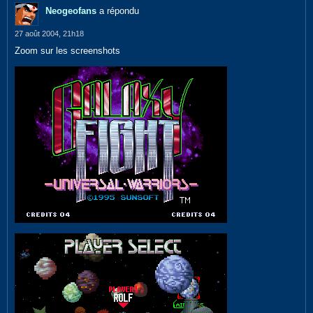
Neogeofans
a répondu
27 août 2004, 21h18
Zoom sur les screenshots