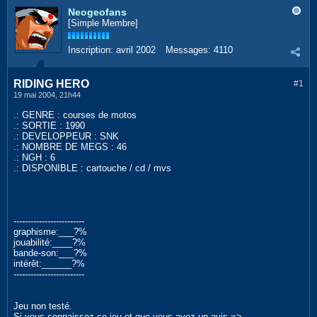
Neogeofans
[Simple Membre]
Inscription:
avril 2002
Messages:
4110
RIDING HERO
#1
19 mai 2004, 21h44
.: GENRE : courses de motos
.: SORTIE : 1990
.: DEVELOPPEUR : SNK
.: NOMBRE DE MEGS : 46
.: NGH : 6
.: DISPONIBLE : cartouche / cd / mvs
-------------------------
graphisme:___?%
jouabilité:____?%
bande-son:___?%
intérêt:______?%
-------------------------
Jeu non testé.
Si vous connaissez ce jeu et que vous avez un avis =>