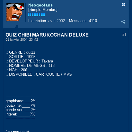
Neogeofans
[Simple Membre]
Inscription:
avril 2002
Messages:
4110
QUIZ CHIBI MARUKOCHAN DELUXE
#1
01 janvier 2004, 23h42
.: GENRE : quizz
.: SORTIE : 1995
.: DEVELOPPEUR : Takara
.: NOMBRE DE MEGS : 118
.: NGH : 206
.: DISPONIBLE : CARTOUCHE / MVS
-------------------------
graphisme:___?%
jouabilité:____?%
bande-son:___?%
intérêt:______?%
-------------------------
Jeu non testé.