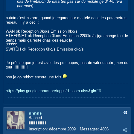
pas de limitation de data tes pas sur du mobile (je dl 4/5 tera
par mois)
putain c'est bizarre, quand je regarde sur ma télé dans les parametres
réseau, il y a ceci :
WAN ok Reception 0ko/s Emission 0ko/s
ETHERNET ok Reception 0ko/s Emission 2200ko/s (ça change tout le
temps mais ça reste dnas ces eaux là
?????)
SWITCH ok Reception 0ko/s Emission oko/s
Je précise que je test avec les pc coupés, pas de wifi ou autre, rien du
tout !!!!!!!!!!!!
bon je go rebbot encore une fois
https://play.google.com/store/apps/d...oom.alys&gl=FR
nnnns
Banned
Inscription:
décembre 2009
Messages:
4806