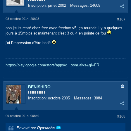
Inscription:
juillet 2002
Messages:
14609
08 octobre 2014, 20h23
#167
non j'suis resté chez free avec freebox v5, ça tournait il y a quelques
jours à 15mbips et maintenant c'est 3 ou 4 en pointe de fou
j'ai l'impression d'être bridé
https://play.google.com/store/apps/d...oom.alys&gl=FR
BENISHIRO
Inscription:
octobre 2005
Messages:
3984
09 octobre 2014, 00h49
#168
Envoyé par
Ryosaeba