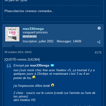
Je pars en Syrie.
Phascolarctos cinereus connardus...
max330mega
vanguard princess
Inscription:
juillet 2002
Messages:
14609
09 octobre 2014, 20h31
#176
[QUOTE=nnnns;1141364]
Envoyé par
max330mega
non j'suis resté chez free avec freebox v5, ça tournait il y a
quelques jours à 15mbips et maintenant c'est 3 ou 4 en
pointe de fou
j'ai l'impression d'être bridé
2 choix : soucis sur le cuivre (condo sur l'arrivée ou l'une de
tes prises)
alim freebox HS