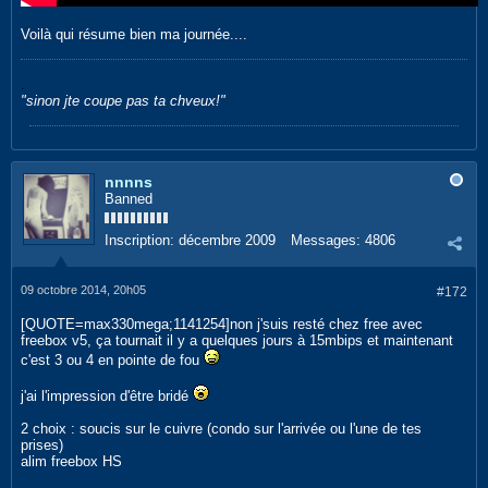
Voilà qui résume bien ma journée....
.
"sinon jte coupe pas ta chveux!"
nnnns
Banned
Inscription:
décembre 2009
Messages:
4806
09 octobre 2014, 20h05
#172
[QUOTE=max330mega;1141254]non j'suis resté chez free avec
freebox v5, ça tournait il y a quelques jours à 15mbips et maintenant
c'est 3 ou 4 en pointe de fou
j'ai l'impression d'être bridé
2 choix : soucis sur le cuivre (condo sur l'arrivée ou l'une de tes
prises)
alim freebox HS