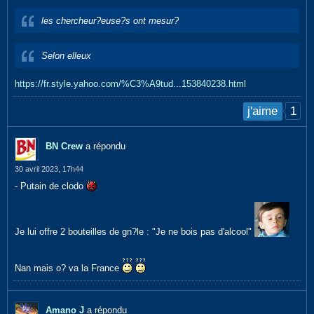
​​​​​​les chercheur?euse?s ont mesur?
​​​​​​Selon elleux
https://fr.style.yahoo.com/%C3%A9tud...153840238.html
1
j'aime
BN Crew
a répondu
30 avril 2023, 17h44
- Putain de clodo
Je lui offre 2 bouteilles de gn?le : "Je ne bois pas d'alcool"
Nan mais o? va la France
Amano J
a répondu