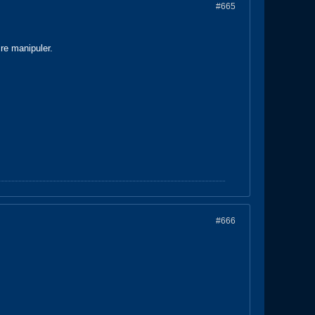
#665
re manipuler.
#666