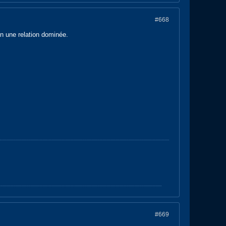
#668
on une relation dominée.
#669