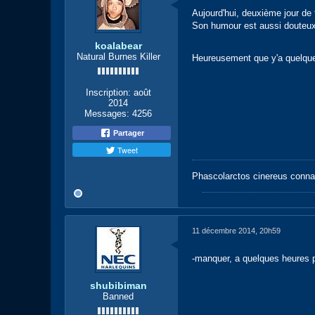
Aujourd'hui, deuxième jour de 
Son humour est aussi douteux
koalabear
Natural Burnes Killer
Heureusement que y'a quelques 
Inscription:
août
2014
Messages:
4256
Partager
Tweet
Phascolarctos cinereus conna
11 décembre 2014, 20h59
-manquer, a quelques heures 
shubibiman
Banned