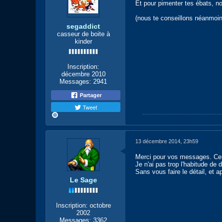
Et pour pimenter tes ébats, no
(nous te conseillons néanmoins
segaddict
casseur de boite à
kinder
Inscription:
décembre 2010
Messages:
2941
Partager
Tweet
13 décembre 2014, 23h59
Merci pour vos messages. Certa
Je n'ai pas trop l'habitude de 
Sans vous faire le détail, et 
Le Sage
Inscription:
octobre
2002
Messages:
3362