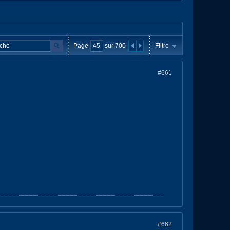
Page
sur
700
Filtre
#661
#662