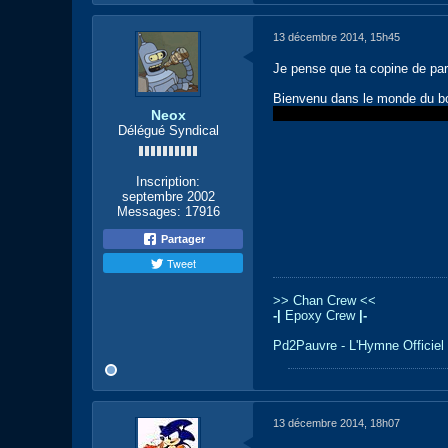
13 décembre 2014, 15h45
Je pense que ta copine de part
Bienvenu dans le monde du b
Envoi un MP a Bestiole pour p
Neox
Délégué Syndical
Inscription:
septembre 2002
Messages:
17916
Partager
Tweet
>> Chan Crew <<
-|
Epoxy Crew
|-
Pd2Pauvre - L'Hymne Officiel
13 décembre 2014, 18h07