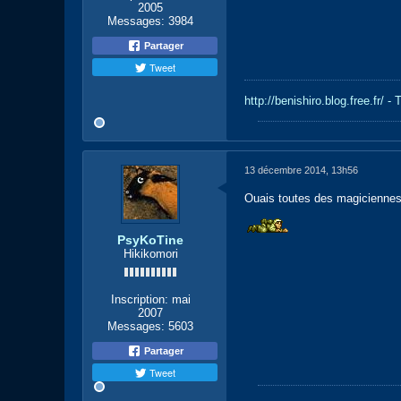
2005
Messages:
3984
Partager
Tweet
http://benishiro.blog.free.fr/ -
13 décembre 2014, 13h56
Ouais toutes des magiciennes 
PsyKoTine
Hikikomori
Inscription:
mai
2007
Messages:
5603
Partager
Tweet