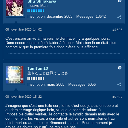
Shû Shirakawa
Illusive Man
Inscription:
décembre 2003
Messages:
18642
08 novembre 2020, 14h02
#7596
C'est encore arrivé à ma voisine d'en face il y a quelques jours.
Donc encore une soirée à l'aider à écoper. Mais bon là on était plus
nombreux que la première fois donc c'était plus efficace.
TamTam13
生きることは戦うことさ
Inscription:
mars 2005
Messages:
6056
08 novembre 2020, 15h22
#7597
J'imagine que c'est une tuile oui ; le hic c'est que je suis en copro et
au dernier étage (logique hein, vu que je parle de toiture..).
Impossible d'aller vérifier. Je contacte le syndic demain mais avec le
confinement, les visites à domicile et autres sont normalement au
point mort ou au mieux extrêmement ralentis. Pour le moment je
croise les doigts pour qu'il ne repleuve pas...