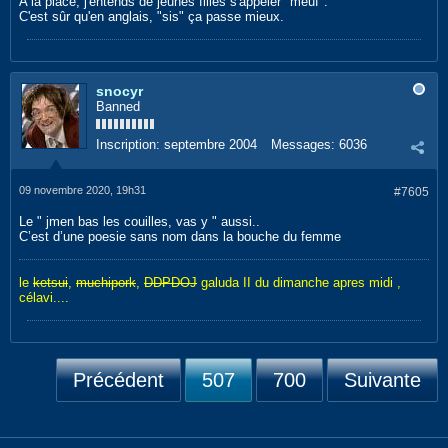
A la place, j'entends de jeunes filles s'appeler "meuf".
C'est sûr qu'en anglais, "sis" ça passe mieux.
snocyr
Banned
Inscription:
septembre 2004
Messages:
6036
09 novembre 2020, 19h31
#7605
Le " jmen bas les couilles, vas y " aussi..
C’est d’une poesie sans nom dans la bouche du femme
le
ketsui
,
muchipork
,
DDPDOJ
galuda II du dimanche apres midi ,
célavi....
Précédent
507
700
Suivante